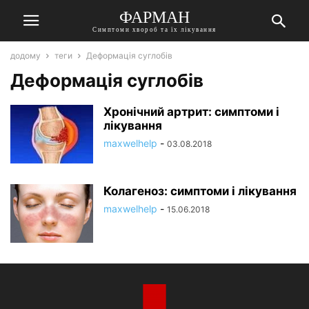
ФАРМАН
Симптоми хвороб та їх лікування
додому
теги
Деформація суглобів
Деформація суглобів
Хронічний артрит: симптоми і
лікування
maxwelhelp
-
03.08.2018
Колагеноз: симптоми і лікування
maxwelhelp
-
15.06.2018