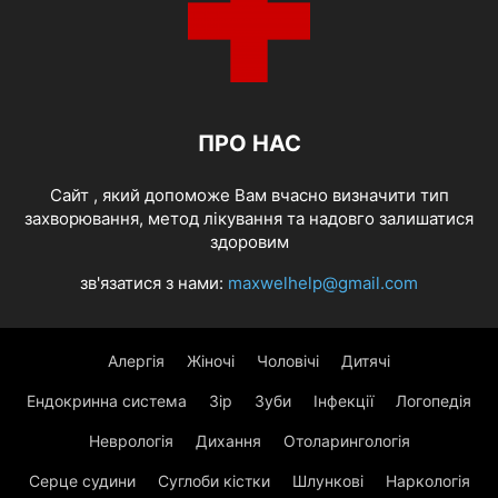
ПРО НАС
Cайт , який допоможе Вам вчасно визначити тип
захворювання, метод лікування та надовго залишатися
здоровим
зв'язатися з нами:
maxwelhelp@gmail.com
Алергія
Жіночі
Чоловічі
Дитячі
Ендокринна система
Зір
Зуби
Інфекції
Логопедія
Неврологія
Дихання
Отоларингологія
Серце судини
Суглоби кістки
Шлункові
Наркологія