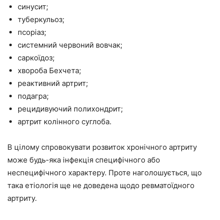
синусит;
туберкульоз;
псоріаз;
системний червоний вовчак;
саркоїдоз;
хвороба Бехчета;
реактивний артрит;
подагра;
рецидивуючий полихондрит;
артрит колінного суглоба.
В цілому спровокувати розвиток хронічного артриту
може будь-яка інфекція специфічного або
неспецифічного характеру. Проте наголошується, що
така етіологія ще не доведена щодо ревматоїдного
артриту.