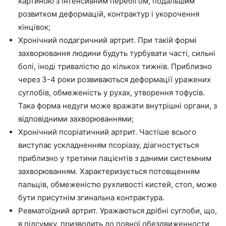
картиною з інтенсивним перебігом, подальшим
розвитком деформацій, контрактур і укорочення
кінцівок;
Хронічний подагричний артрит. При такій формі
захворювання людини будуть турбувати часті, сильні
болі, іноді тривалістю до кількох тижнів. Приблизно
через 3-4 роки розвиваються деформації уражених
суглобів, обмеженість у рухах, утворення тофусів.
Така форма недуги може вражати внутрішні органи, з
відповідними захворюваннями;
Хронічний псоріатичний артрит. Частіше всього
виступає ускладненням псоріазу, діагностується
приблизно у третини пацієнтів з даними системним
захворюванням. Характеризується потовщенням
пальців, обмеженістю рухливості кистей, стоп, може
бути присутнім згинальна контрактура.
Ревматоїдний артрит. Уражаються дрібні суглоби, що,
в підсумку, призводить до повної обездвиженности