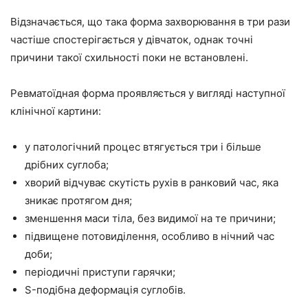
Відзначається, що така форма захворювання в три рази
частіше спостерігається у дівчаток, однак точні
причини такої схильності поки не встановлені.
Ревматоїдная форма проявляється у вигляді наступної
клінічної картини:
у патологічний процес втягується три і більше
дрібних суглоба;
хворий відчуває скутість рухів в ранковий час, яка
зникає протягом дня;
зменшення маси тіла, без видимої на те причини;
підвищене потовиділення, особливо в нічний час
доби;
періодичні приступи гарячки;
S-подібна деформація суглобів.