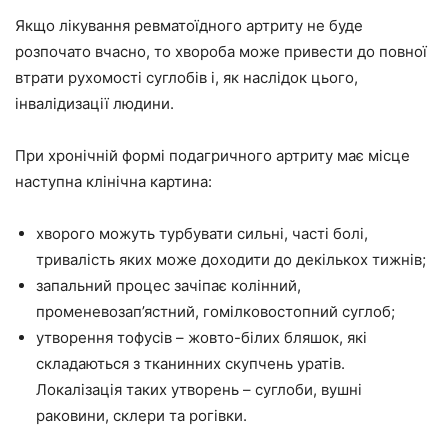
Якщо лікування ревматоїдного артриту не буде
розпочато вчасно, то хвороба може привести до повної
втрати рухомості суглобів і, як наслідок цього,
інвалідизації людини.
При хронічній формі подагричного артриту має місце
наступна клінічна картина:
хворого можуть турбувати сильні, часті болі,
тривалість яких може доходити до декількох тижнів;
запальний процес зачіпає колінний,
променевозап’ястний, гомілковостопний суглоб;
утворення тофусів – жовто-білих бляшок, які
складаються з тканинних скупчень уратів.
Локалізація таких утворень – суглоби, вушні
раковини, склери та рогівки.