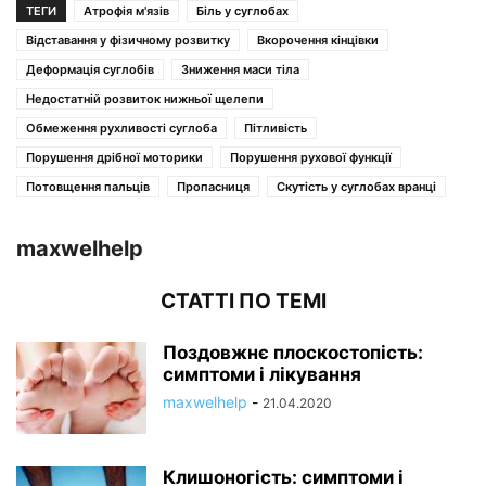
ТЕГИ
Атрофія м'язів
Біль у суглобах
Відставання у фізичному розвитку
Вкорочення кінцівки
Деформація суглобів
Зниження маси тіла
Недостатній розвиток нижньої щелепи
Обмеження рухливості суглоба
Пітливість
Порушення дрібної моторики
Порушення рухової функції
Потовщення пальців
Пропасниця
Скутість у суглобах вранці
maxwelhelp
СТАТТІ ПО ТЕМІ
Поздовжнє плоскостопість:
симптоми і лікування
maxwelhelp
-
21.04.2020
Клишоногість: симптоми і