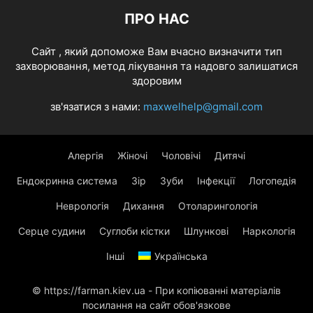
ПРО НАС
Cайт , який допоможе Вам вчасно визначити тип
захворювання, метод лікування та надовго залишатися
здоровим
зв'язатися з нами:
maxwelhelp@gmail.com
Алергія
Жіночі
Чоловічі
Дитячі
Ендокринна система
Зір
Зуби
Інфекції
Логопедія
Неврологія
Дихання
Отоларингологія
Серце судини
Суглоби кістки
Шлункові
Наркологія
Інші
Українська
© https://farman.kiev.ua - При копіюванні матеріалів
посилання на сайт обов'язкове