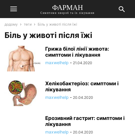
ФАРМАН
Симптоми хвороб та їх лікування
додому
теги
Біль у животі після їжі
Біль у животі після їжі
Грижа білої лінії живота:
симптоми і лікування
maxwelhelp
-
21.04.2020
Хелікобактеріоз: симптоми і
лікування
maxwelhelp
-
20.04.2020
Ерозивний гастрит: симптоми і
лікування
maxwelhelp
-
20.04.2020