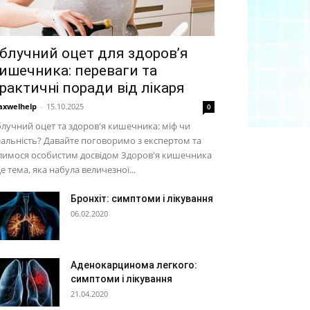
блучний оцет для здоров’я
ишечника: переваги та
рактичні поради від лікаря
xwelhelp
-
15.10.2025
0
лучний оцет та здоров'я кишечника: міф чи
альність? Давайте поговоримо з експертом та
лимося особистим досвідом Здоров'я кишечника
це тема, яка набула величезної...
Бронхіт: симптоми і лікування
06.02.2020
Аденокарцинома легкого:
симптоми і лікування
21.04.2020