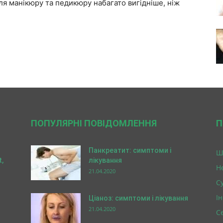
ля манікюру та педикюру набагато вигідніше, ніж
ПОПУЛЯРНІ ПОВІДОМЛЕННЯ
П
Панкреатит: симптоми і
Ш
,
лікування
Н
21.04.2020
Су
І
Ціаноз: симптоми і лікування
21.04.2020
С