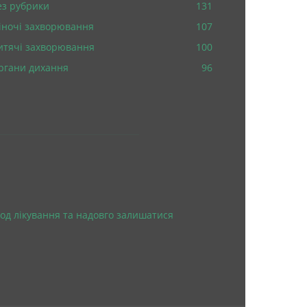
ез рубрики
131
іночі захворювання
107
итячі захворювання
100
ргани дихання
96
од лікування та надовго залишатися