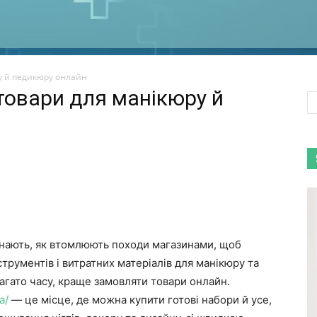
у й педикюру онлайн
товари для манікюру й
 знають, як втомлюють походи магазинами, щоб
струментів і витратних матеріалів для манікюру та
агато часу, краще замовляти товари онлайн.
a/
— це місце, де можна купити готові набори й усе,