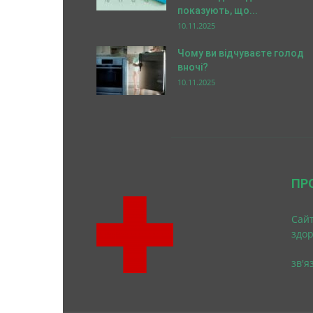
показують, що...
10.11.2025
Чому ви відчуваєте голод
вночі?
10.11.2025
ПР
Cайт
здо
зв'я