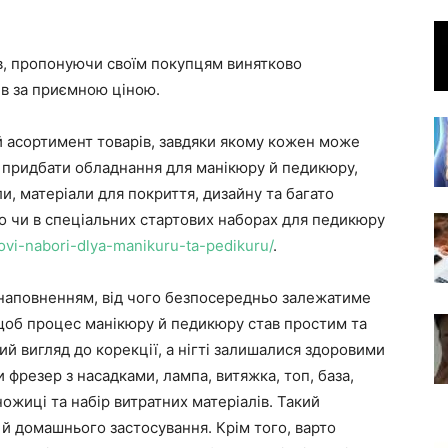
ів, пропонуючи своїм покупцям винятково
ів за приємною ціною.
 асортимент товарів, завдяки якому кожен може
а придбати обладнання для манікюру й педикюру,
ли, матеріали для покриття, дизайну та багато
мо чи в спеціальних стартових наборах для педикюру
tovi-nabori-dlya-manikuru-ta-pedikuru/
.
 наповненням, від чого безпосередньо залежатиме
, щоб процес манікюру й педикюру став простим та
ий вигляд до корекції, а нігті залишалися здоровими
 фрезер з насадками, лампа, витяжка, топ, база,
ножиці та набір витратних матеріалів. Такий
 й домашнього застосування. Крім того, варто