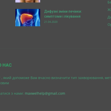
Б
Ж
Дифузні зміни печінки:
симптоми і лікування
Д
21.04.2020
О
О НАС
 , який допоможе Вам вчасно визначити тип захворювання, мет
ровим
затися з нами:
maxwelhelp@gmail.com