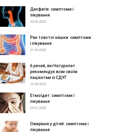
Дисфагія: симптоми і
лікування
20.04.2020
Рак товстої кишки: симптоми
і лікування
21.04.2020
6 речей, які Натуропат
рекомендує всім своїм
пацієнтам із СДУГ
15.09.2025
Етмоїдит: симптоми і
лікування
29.01.2020
Ожиріння у дітей: симптоми і
лікування