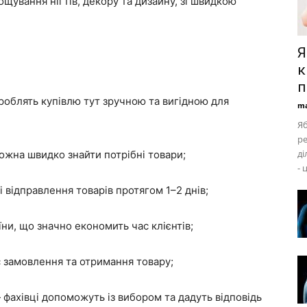
щування нігтів, декору та дизайну, зі швидкою
Я
к
п
 роблять купівлю тут зручною та вигідною для
ma
Яб
ре
ді
можна швидко знайти потрібні товари;
- 
 відправлення товарів протягом 1–2 днів;
їни, що значно економить час клієнтів;
с замовлення та отримання товару;
— фахівці допоможуть із вибором та дадуть відповідь