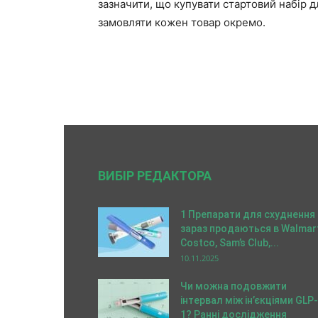
зазначити, що купувати стартовий набір д
замовляти кожен товар окремо.
ВИБІР РЕДАКТОРА
1 Препарати для схуднення
зараз продаються в Walmart
Costco, Sam’s Club,...
10.11.2025
Чи можна подовжити
інтервал між ін’єкціями GLP-
1? Ранні дослідження