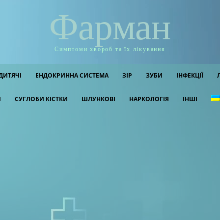
Фарман
Симптоми хвороб та їх лікування
ДИТЯЧІ
ЕНДОКРИННА СИСТЕМА
ЗІР
ЗУБИ
ІНФЕКЦІЇ
И
СУГЛОБИ КІСТКИ
ШЛУНКОВІ
НАРКОЛОГІЯ
ІНШІ