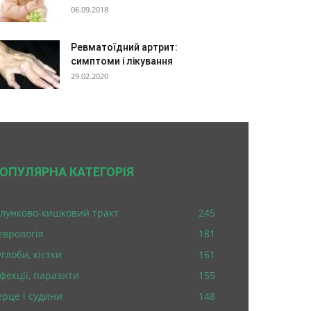
06.09.2018
Ревматоїдний артрит:
симптоми і лікування
29.02.2020
ОПУЛЯРНА КАТЕГОРІЯ
лунково-кишковий тракт
245
еврологія
181
глоби, кістки
161
нфекції, паразити
155
ерце і судини
148