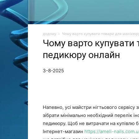
додому
Чому варто купувати товари для манікюр
Чому варто купувати 
педикюру онлайн
3-8-2025
Напевно, усі майстри нігтьового сервісу
зібрати мінімально необхідний перелік ін
педикюру. Щоб не витрачати на купівлю б
Інтернет-магазин
https://ameli-nails.com.u