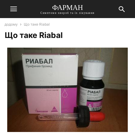
ФАРМАН
Симптоми хвороб та їх лікування
додому
Що таке Riabal
Що таке Riabal