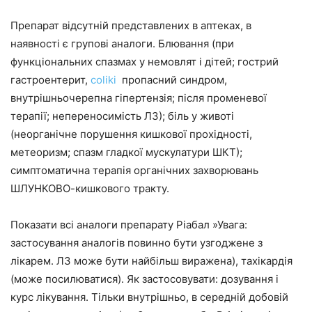
Препарат відсутній представлених в аптеках, в
наявності є групові аналоги. Блювання (при
функціональних спазмах у немовлят і дітей; гострий
гастроентерит,
coliki
пропасний синдром,
внутрішньочерепна гіпертензія; після променевої
терапії; непереносимість ЛЗ); біль у животі
(неорганічне порушення кишкової прохідності,
метеоризм; спазм гладкої мускулатури ШКТ);
симптоматична терапія органічних захворювань
ШЛУНКОВО-кишкового тракту.
Показати всі аналоги препарату Ріабал »Увага:
застосування аналогів повинно бути узгоджене з
лікарем. ЛЗ може бути найбільш виражена), тахікардія
(може посилюватися). Як застосовувати: дозування і
курс лікування. Тільки внутрішньо, в середній добовій