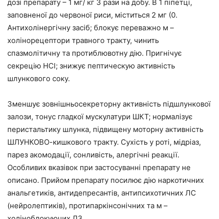
дозі препарату – 1 мг/ кг 3 рази на добу. В 1 піпетці,
заповненої до червоної риси, міститься 2 мг (0.
Антихолінергічну засіб; блокує переважно м –
холінорецептори травного тракту, чинить
спазмолітичну та протиблювотну дію. Пригнічує
секрецію HCl; знижує пептическую активність
шлункового соку.
Зменшує зовнішньосекреторну активність підшлункової
залози, тонус гладкої мускулатури ШКТ; нормалізує
перистальтику шлунка, підвищену моторну активність
ШЛУНКОВО-кишкового тракту. Сухість у роті, мідріаз,
парез акомодації, сонливість, алергічні реакції.
Особливих вказівок при застосуванні препарату не
описано. Прийом препарату посилює дію наркотичних
анальгетиків, антидепресантів, антипсихотичних ЛС
(нейролептиків), протипаркінсонічних та м –
холіноблокуючих ЛЗ.