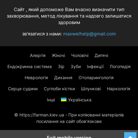
Cайт , який допоможе Вам вчасно визначити тип
захворювання, метод лікування та надовго залишатися
здоровим
зв'язатися з нами:
maxwelhelp@gmail.com
Алергія
Жіночі
Чоловічі
Дитячі
Ендокринна система
Зір
Зуби
Інфекції
Логопедія
Неврологія
Дихання
Отоларингологія
Серце судини
Суглоби кістки
Шлункові
Наркологія
Інші
Українська
© https://farman.kiev.ua - При копіюванні матеріалів
посилання на сайт обов'язкове
Exit mobile version