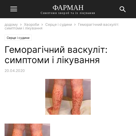
ФАРМАН
Симптоми хвороб та їх лікування
додому
Хвороби
Серце і судини
Геморагічний васкуліт:
симптоми і лікування
Серце і судини
Геморагічний васкуліт:
симптоми і лікування
20.04.2020