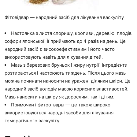
Фітовідвар — народний засіб для лікування васкуліту
Настоянка з листя споришу, кропиви, деревію, плодів
софори японської. Її приймають до 4 разів на день. Це
народний засіб є високоефективним і його часто
використовують навіть для лікування дітей.
Мазь з березових бруньок і жиру нутрії. Інгредієнти
розтираються і настоюють тиждень. Після цього мазь
можна починати наносити на уражені ділянки шкіри. Це
народний засіб володіє масою корисних властивостей.
Мазь наносити на шкіру як дорослим, так і дітям.
Примочки і фитоотвары — це також широко
використовуються народні засоби для лікування
геморагічного васкуліту.