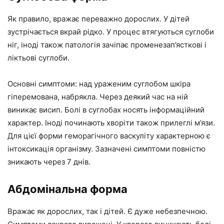
Як правило, вражає переважно дорослих. У дітей
зустрічається вкрай рідко. У процес втягуються суглоби
ніг, іноді також патологія зачіпає променезап’ясткові і
ліктьові суглоби.
Основні симптоми: над ураженим суглобом шкіра
гіперемована, набрякла. Через деякий час на ній
виникає висип. Болі в суглобах носять інформаційний
характер. Іноді починають хворіти також прилеглі м’язи.
Для цієї форми геморагічного васкуліту характерною є
інтоксикація організму. Зазначені симптоми повністю
зникають через 7 днів.
Абдомінальна форма
Вражає як дорослих, так і дітей. Є дуже небезпечною.