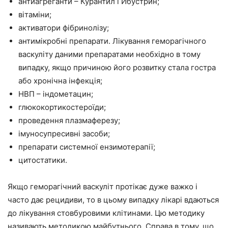
антиагреганти – Курантил і Ибустрин;
вітаміни;
активатори фібринолізу;
антимікробні препарати. Лікування геморагічного
васкуліту даними препаратами необхідно в тому
випадку, якщо причиною його розвитку стала гостра
або хронічна інфекція;
НВП – індометацин;
глюкокортикостероїди;
проведення плазмаферезу;
імуносупресивні засоби;
препарати системної ензимотерапії;
цитостатики.
Якщо геморагічний васкуліт протікає дуже важко і
часто дає рецидиви, то в цьому випадку лікарі вдаються
до лікування стовбуровими клітинами. Цю методику
називають методикою майбутнього. Справа в тому, що