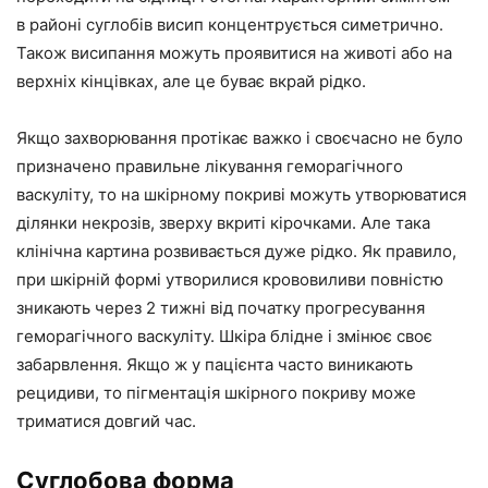
в районі суглобів висип концентрується симетрично.
Також висипання можуть проявитися на животі або на
верхніх кінцівках, але це буває вкрай рідко.
Якщо захворювання протікає важко і своєчасно не було
призначено правильне лікування геморагічного
васкуліту, то на шкірному покриві можуть утворюватися
ділянки некрозів, зверху вкриті кірочками. Але така
клінічна картина розвивається дуже рідко. Як правило,
при шкірній формі утворилися крововиливи повністю
зникають через 2 тижні від початку прогресування
геморагічного васкуліту. Шкіра блідне і змінює своє
забарвлення. Якщо ж у пацієнта часто виникають
рецидиви, то пігментація шкірного покриву може
триматися довгий час.
Суглобова форма