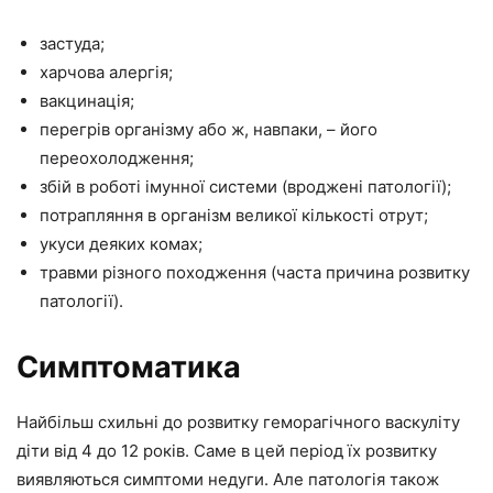
застуда;
харчова алергія;
вакцинація;
перегрів організму або ж, навпаки, – його
переохолодження;
збій в роботі імунної системи (вроджені патології);
потрапляння в організм великої кількості отрут;
укуси деяких комах;
травми різного походження (часта причина розвитку
патології).
Симптоматика
Найбільш схильні до розвитку геморагічного васкуліту
діти від 4 до 12 років. Саме в цей період їх розвитку
виявляються симптоми недуги. Але патологія також