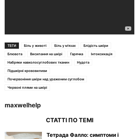
ТЕГИ
Біль у животі
Біль у м'язах
Блідість шкіри
Блювота
Висипання на шкірі
Гарячка
Інтоксикація
Набряки навколосуглобових тканин
Нудота
Підшкірні крововиливи
Почервоніння шкіри над ураженим суглобом
Червоні плями на шкірі
maxwelhelp
СТАТТІ ПО ТЕМІ
Тетрада Фалло: симптоми і