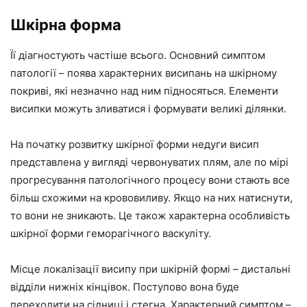
Шкірна форма
Її діагностують частіше всього. Основний симптом
патології – поява характерних висипань на шкірному
покриві, які незначно над ним підносяться. Елементи
висипки можуть зливатися і формувати великі ділянки.
На початку розвитку шкірної форми недуги висип
представлена у вигляді червонуватих плям, але по мірі
прогресування патологічного процесу вони стають все
більш схожими на крововиливу. Якщо на них натиснути,
то вони не зникають. Це також характерна особливість
шкірної форми геморагічного васкуліту.
Місце локалізації висипу при шкірній формі – дистальні
відділи нижніх кінцівок. Поступово вона буде
переходити на сідниці і стегна. Характерний симптом –