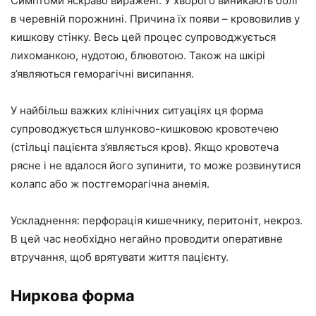
Симптоми яскраво виражені. У хворого виникають болі
в черевній порожнині. Причина їх появи – крововилив у
кишкову стінку. Весь цей процес супроводжується
лихоманкою, нудотою, блювотою. Також на шкірі
з’являються геморагічні висипання.
У найбільш важких клінічних ситуаціях ця форма
супроводжується шлунково-кишковою кровотечею
(стільці пацієнта з’являється кров). Якщо кровотеча
рясне і не вдалося його зупинити, то може розвинутися
колапс або ж постгеморагічна анемія.
Ускладнення: перфорація кишечнику, перитоніт, некроз.
В цей час необхідно негайно проводити оперативне
втручання, щоб врятувати життя пацієнту.
Ниркова форма