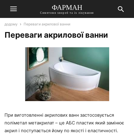
ФАРМАН
Симптоми хвороб та їх лікування
додому
Переваги акрилової ванни
Переваги акрилової ванни
При виготовленні акрилових ванн застосовується
поліметал метакрилат – це АБС пластик який замінює
акрил і поступається йому по якості і еластичності.