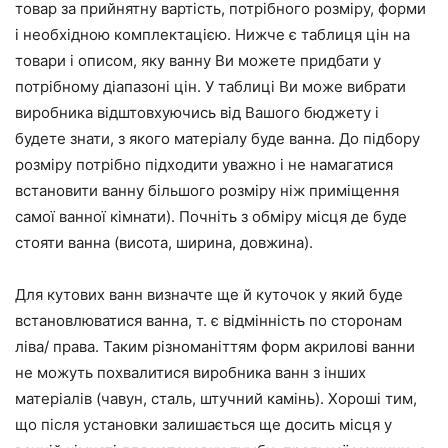
товар за прийнятну вартість, потрібного розміру, форми
і необхідною комплектацією. Нижче є таблиця цін на
товари і описом, яку ванну Ви можете придбати у
потрібному діапазоні цін. У таблиці Ви може вибрати
виробника відштовхуючись від Вашого бюджету і
будете знати, з якого матеріалу буде ванна. До підбору
розміру потрібно підходити уважно і не намагатися
встановити ванну більшого розміру ніж приміщення
самої ванної кімнати). Почніть з обміру місця де буде
стояти ванна (висота, ширина, довжина).
Для кутових ванн визначте ще й куточок у який буде
встановлюватися ванна, т. є відмінність по сторонам
ліва/ права. Таким різноманіттям форм акрилові ванни
не можуть похвалитися виробника ванн з інших
матеріалів (чавун, сталь, штучний камінь). Хороші тим,
що після установки залишається ще досить місця у