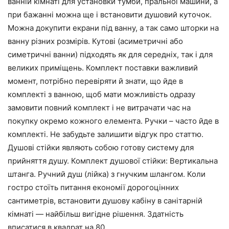
ванній кімнаті для установки тумби, пральної машини, а
при бажанні можна ще і встановити душовий куточок.
Можна докупити екрани під ванну, а так само шторки на
ванну різних розмірів. Кутові (асиметричні або
симетричні ванни) підходять як для середніх, так і для
великих приміщень. Комплект поставки важливий
момент, потрібно перевіряти й знати, що йде в
комплекті з ванною, щоб мати можливість одразу
замовити повний комплект і не витрачати час на
покупку окремо кожного елемента. Ручки – часто йде в
комплекті. Не забудьте залишити відгук про статтю.
Душові стійки являють собою готову систему для
прийняття душу. Комплект душової стійки: Вертикальна
штанга. Ручний душ (лійка) з гнучким шлангом. Коли
гостро стоїть питання економії дорогоцінних
сантиметрів, встановити душову кабіну в санітарній
кімнаті — найбільш вигідне рішення. Здатність
вписатися в квадрат на 80 .