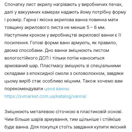
Спочатку лист акрилу нагрівають у виробничих печах,
далі у вакуумних камерах надають йому потрібну форму
і розмір. Гарна і якісна акрилова ванна повинна мати
товщину акрилового листа не менше 5 – 6 мм.
Наступним кроком у виробництві акрилової ванни є її
посилення. Готові форми ванн армують, як правило,
двома способами. Дно ванни зміцнюють листом
вологостійкого ДСП і тільки потім наноситься
армований шар. Пластмасу змішують зі спеціальними
складами з епоксидної смоли з скловолокном, завдяки
цьому виріб стає особливо міцним. Також хочемо вам
порекомендувати
цена ванны
https://svmarket.com.ua/katalog/vanna/
Зміцнюють металевою сіточкою в пластиковій основі.
Чим більше шарів армування, тим щільніше і стійкіше
буде ванна. Для покупця стоїть завдання купити якісний