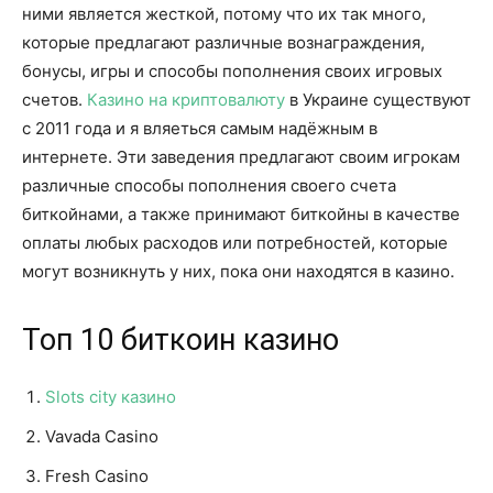
ними является жесткой, потому что их так много,
которые предлагают различные вознаграждения,
бонусы, игры и способы пополнения своих игровых
счетов.
Казино на криптовалюту
в Украине существуют
с 2011 года и я вляеться самым надёжным в
интернете. Эти заведения предлагают своим игрокам
различные способы пополнения своего счета
биткойнами, а также принимают биткойны в качестве
оплаты любых расходов или потребностей, которые
могут возникнуть у них, пока они находятся в казино.
Топ 10 биткоин казино
Slots city казино
Vavada Casino
Fresh Casino