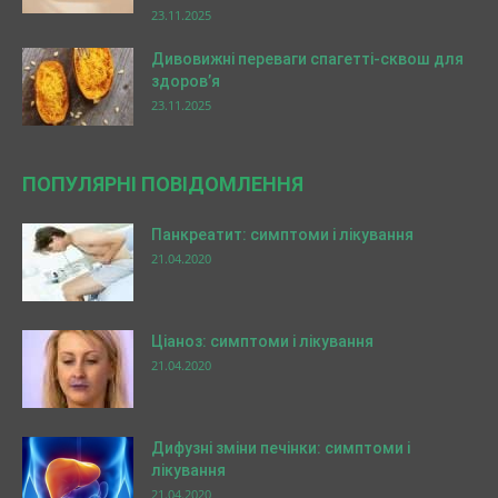
23.11.2025
Дивовижні переваги спагетті-сквош для
здоров’я
23.11.2025
ПОПУЛЯРНІ ПОВІДОМЛЕННЯ
Панкреатит: симптоми і лікування
21.04.2020
Ціаноз: симптоми і лікування
21.04.2020
Дифузні зміни печінки: симптоми і
лікування
21.04.2020