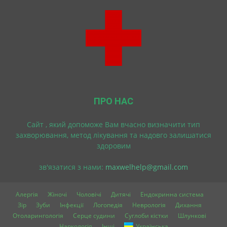
ПРО НАС
Cайт , який допоможе Вам вчасно визначити тип
захворювання, метод лікування та надовго залишатися
здоровим
зв'язатися з нами:
maxwelhelp@gmail.com
Алергія
Жіночі
Чоловічі
Дитячі
Ендокринна система
Зір
Зуби
Інфекції
Логопедія
Неврологія
Дихання
Отоларингологія
Серце судини
Суглоби кістки
Шлункові
Наркологія
Інші
Українська