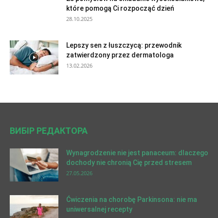
które pomogą Ci rozpocząć dzień
28.10.2025
Lepszy sen z łuszczycą: przewodnik
zatwierdzony przez dermatologa
13.02.2026
ВИБІР РЕДАКТОРА
Wynagrodzenie nie jest panaceum: dlaczego
dochody nie chronią Cię przed stresem
27.05.2026
Ćwiczenia na chorobę Parkinsona: nie ma
uniwersalnej recepty