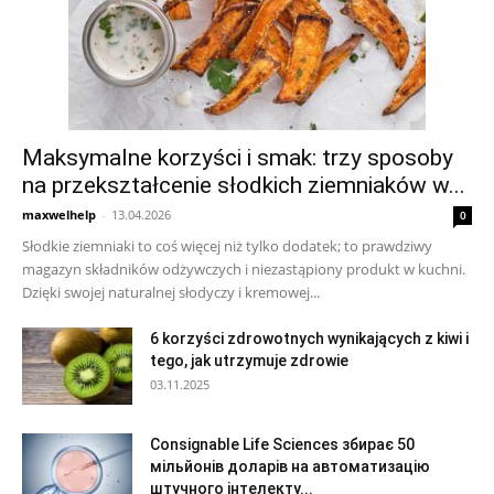
Maksymalne korzyści i smak: trzy sposoby
na przekształcenie słodkich ziemniaków w...
maxwelhelp
-
13.04.2026
0
Słodkie ziemniaki to coś więcej niż tylko dodatek; to prawdziwy
magazyn składników odżywczych i niezastąpiony produkt w kuchni.
Dzięki swojej naturalnej słodyczy i kremowej...
6 korzyści zdrowotnych wynikających z kiwi i
tego, jak utrzymuje zdrowie
03.11.2025
Consignable Life Sciences збирає 50
мільйонів доларів на автоматизацію
штучного інтелекту...