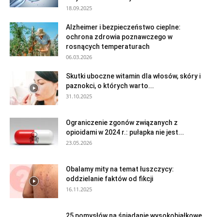
18.09.2025
Alzheimer i bezpieczeństwo cieplne:
ochrona zdrowia poznawczego w
rosnących temperaturach
06.03.2026
Skutki uboczne witamin dla włosów, skóry i
paznokci, o których warto...
31.10.2025
Ograniczenie zgonów związanych z
opioidami w 2024 r.: pułapka nie jest...
23.05.2026
Obalamy mity na temat łuszczycy:
oddzielanie faktów od fikcji
16.11.2025
25 pomysłów na śniadanie wysokobiałkowe,