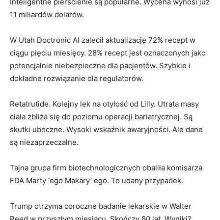
Inteligentne pierścienie są popularne. Wycena wynosi już
11 miliardów dolarów.
W Utah Doctronic AI zalecił aktualizację 72% recept w
ciągu pięciu miesięcy. 28% recept jest oznaczonych jako
potencjalnie niebezpieczne dla pacjentów. Szybkie i
dokładne rozwiązanie dla regulatorów.
Retatrutide. Kolejny lek na otyłość od Lilly. Utrata masy
ciała zbliża się do poziomu operacji bariatrycznej. Są
skutki uboczne. Wysoki wskaźnik awaryjności. Ale dane
są niezaprzeczalne.
Tajna grupa firm biotechnologicznych obaliła komisarza
FDA Marty ‘ego Makary’ ego. To udany przypadek.
Trump otrzyma coroczne badanie lekarskie w Walter
Reed w przyszłym miesiącu. Skończy 80 lat. Wyniki?