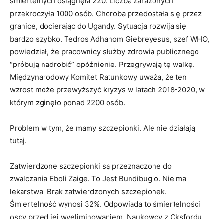
śmiertelnych osiągnęła 220. Liczba zarażonych
przekroczyła 1000 osób. Choroba przedostała się przez
granice, docierając do Ugandy. Sytuacja rozwija się
bardzo szybko. Tedros Adhanom Giebreyesus, szef WHO,
powiedział, że pracownicy służby zdrowia publicznego
“próbują nadrobić” opóźnienie. Przegrywają tę walkę.
Międzynarodowy Komitet Ratunkowy uważa, że ten
wzrost może przewyższyć kryzys w latach 2018-2020, w
którym zginęło ponad 2200 osób.
Problem w tym, że mamy szczepionki. Ale nie działają
tutaj.
Zatwierdzone szczepionki są przeznaczone do
zwalczania Eboli Zaige. To Jest Bundibugio. Nie ma
lekarstwa. Brak zatwierdzonych szczepionek.
Śmiertelność wynosi 32%. Odpowiada to śmiertelności
ospy przed jej wyeliminowaniem. Naukowcy z Oksfordu