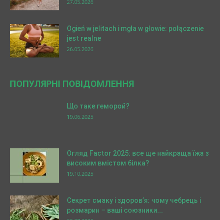
27.05.2026
Ogień w jelitach i mgła w głowie: połączenie
jest realne
26.05.2026
ПОПУЛЯРНІ ПОВІДОМЛЕННЯ
Що таке геморой?
19.06.2025
Огляд Factor 2025: все ще найкраща їжа з
високим вмістом білка?
19.10.2025
Секрет смаку і здоров’я: чому чебрець і
розмарин – ваші союзники...