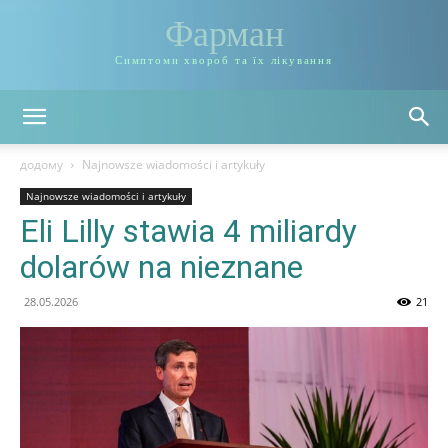
Фарман
Симптоми хвороб та їх лікування
додому
Najnowsze wiadomości i artykuły
Najnowsze wiadomości i artykuły
Eli Lilly stawia 4 miliardy
dolarów na nieznane
28.05.2026
21