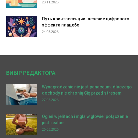
28.11.2025
Путь квинтэссенции: лечение цифрового
эффекта плацебо
24.05.2026
ВИБІР РЕДАКТОРА
Wynagrodzenie nie jest panaceum: dlaczego
dochody nie chronią Cię przed stresem
27.05.2026
Ogień w jelitach i mgła w głowie: połączenie
jest realne
26.05.2026