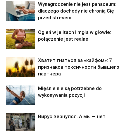
Wynagrodzenie nie jest panaceum:
dlaczego dochody nie chronią Cię
przed stresem
Ogień w jelitach i mgła w głowie:
połączenie jest realne
Хватит гнаться за «кайфом»: 7
признаков токсичности бывшего
партнера
Mięśnie nie są potrzebne do
wykonywania pozycji
Вирус вернулся. А мы — нет