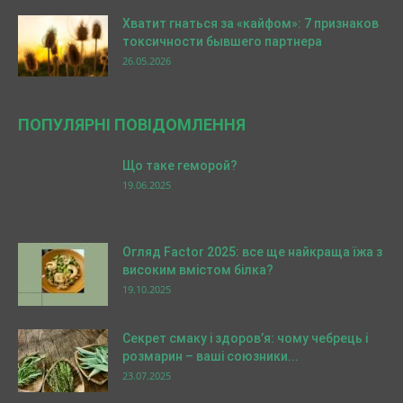
Хватит гнаться за «кайфом»: 7 признаков
токсичности бывшего партнера
26.05.2026
ПОПУЛЯРНІ ПОВІДОМЛЕННЯ
Що таке геморой?
19.06.2025
Огляд Factor 2025: все ще найкраща їжа з
високим вмістом білка?
19.10.2025
Секрет смаку і здоров’я: чому чебрець і
розмарин – ваші союзники...
23.07.2025