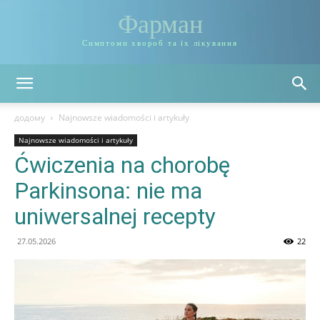
Фарман
Симптоми хвороб та їх лікування
додому
Najnowsze wiadomości i artykuły
Najnowsze wiadomości i artykuły
Ćwiczenia na chorobę
Parkinsona: nie ma
uniwersalnej recepty
27.05.2026
22