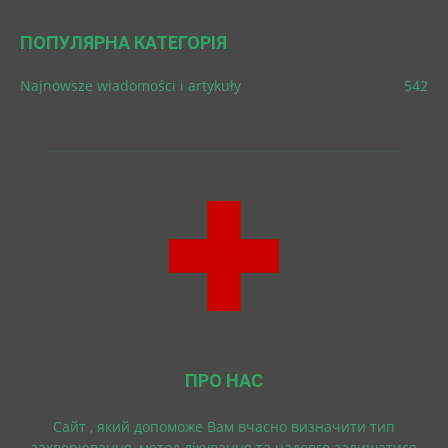
ПОПУЛЯРНА КАТЕГОРІЯ
Najnowsze wiadomości i artykuły
542
ПРО НАС
Cайт , який допоможе Вам вчасно визначити тип
захворювання, метод лікування та надовго залишатися