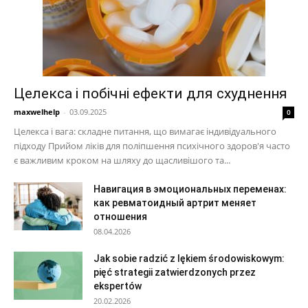
Целекса і побічні ефекти для схуднення
maxwelhelp
-
03.09.2025
0
Целекса і вага: складне питання, що вимагає індивідуального
підходу Прийом ліків для поліпшення психічного здоров'я часто
є важливим кроком на шляху до щасливішого та...
Навигация в эмоциональных переменах:
как ревматоидный артрит меняет
отношения
08.04.2026
Jak sobie radzić z lękiem środowiskowym:
pięć strategii zatwierdzonych przez
ekspertów
20.02.2026