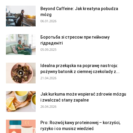
Beyond Caffeine: Jak kreatyna pobudza
mózg
06.01.2026
Боротьба зі стресом при гнійному
гідраденіті
05.09.2025
Idealna przekąska na poprawę nastroju:
pożywny batonik z ciemnej czekolady z...
21.04.2026
Jak kurkuma może wspierać zdrowie mózgu
i zwalczać stany zapalne
26.04.2026
Pro: Rozwój kawy proteinowej – korzyści,
ryzyko i co musisz wiedzieć