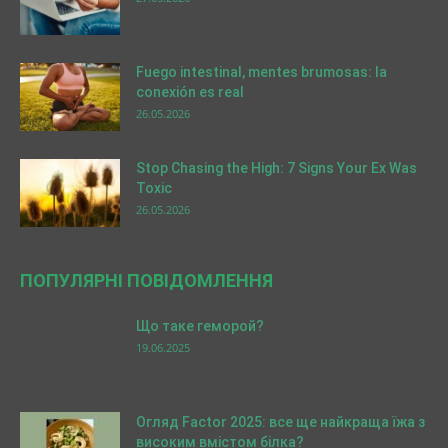
Fuego intestinal, mentes brumosas: la
conexión es real
26.05.2026
Stop Chasing the High: 7 Signs Your Ex Was
Toxic
26.05.2026
ПОПУЛЯРНІ ПОВІДОМЛЕННЯ
Що таке геморой?
19.06.2025
Огляд Factor 2025: все ще найкраща їжа з
високим вмістом білка?