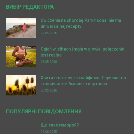
ВИБІР РЕДАКТОРА
Ćwiczenia na chorobę Parkinsona: nie ma
uniwersalnej recepty
27.05.2026
Ogień w jelitach i mgła w głowie: połączenie
jest realne
26.05.2026
Хватит гнаться за «кайфом»: 7 признаков
токсичности бывшего партнера
26.05.2026
ПОПУЛЯРНІ ПОВІДОМЛЕННЯ
Що таке геморой?
19.06.2025