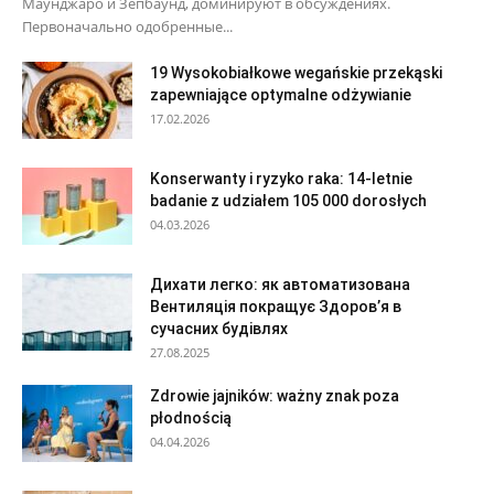
Маунджаро и Зепбаунд, доминируют в обсуждениях.
Первоначально одобренные...
19 Wysokobiałkowe wegańskie przekąski
zapewniające optymalne odżywianie
17.02.2026
Konserwanty i ryzyko raka: 14-letnie
badanie z udziałem 105 000 dorosłych
04.03.2026
Дихати легко: як автоматизована
Вентиляція покращує Здоров’я в
сучасних будівлях
27.08.2025
Zdrowie jajników: ważny znak poza
płodnością
04.04.2026