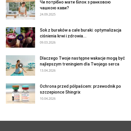
Чи потрібно мати білок з ранковою
чашкою кави?
24.09.2025
Sok z buraków a całe buraki: optymalizacja
ciśnienia krwi i zdrowia...
09.03.2026
Dlaczego Twoje następne wakacje mogą być
najlepszym treningiem dla Twojego serca
13.04.2026
Ochrona przed półpaścem: przewodnik po
szczepionce Shingrix
10.04.2026