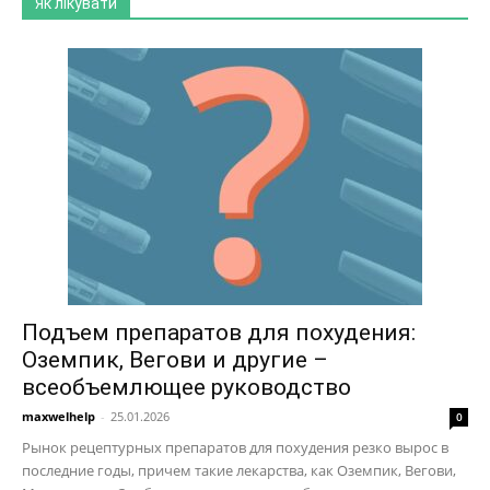
Як лікувати
Подъем препаратов для похудения:
Оземпик, Вегови и другие –
всеобъемлющее руководство
maxwelhelp
-
25.01.2026
0
Рынок рецептурных препаратов для похудения резко вырос в
последние годы, причем такие лекарства, как Оземпик, Вегови,