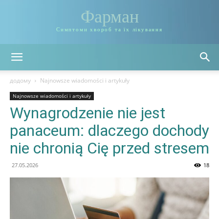
Фарман
Симптоми хвороб та їх лікування
додому
Najnowsze wiadomości i artykuły
Najnowsze wiadomości i artykuły
Wynagrodzenie nie jest
panaceum: dlaczego dochody
nie chronią Cię przed stresem
27.05.2026
18