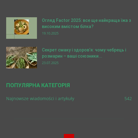
Огляд Factor 2025: все ще найкраща їжа з
високим вмістом білка?
19.10.2025
Секрет смаку і здоров’я: чому чебрець і
розмарин – ваші союзники...
23.07.2025
ПОПУЛЯРНА КАТЕГОРІЯ
Najnowsze wiadomości i artykuły
542