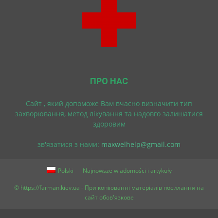
ПРО НАС
Cайт , який допоможе Вам вчасно визначити тип
захворювання, метод лікування та надовго залишатися
здоровим
зв'язатися з нами:
maxwelhelp@gmail.com
Polski
Najnowsze wiadomości i artykuły
© https://farman.kiev.ua - При копіюванні матеріалів посилання на
сайт обов'язкове