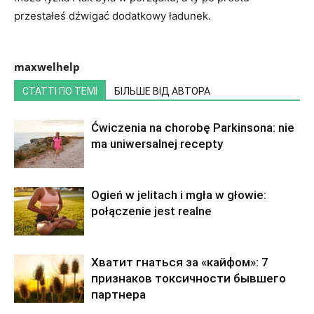
przestałeś dźwigać dodatkowy ładunek.
maxwelhelp
СТАТТІ ПО ТЕМІ
БІЛЬШЕ ВІД АВТОРА
Ćwiczenia na chorobę Parkinsona: nie
ma uniwersalnej recepty
Ogień w jelitach i mgła w głowie:
połączenie jest realne
Хватит гнаться за «кайфом»: 7
признаков токсичности бывшего
партнера