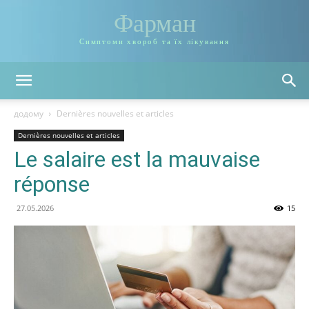
Фарман
Симптоми хвороб та їх лікування
додому
Dernières nouvelles et articles
Dernières nouvelles et articles
Le salaire est la mauvaise
réponse
27.05.2026
15