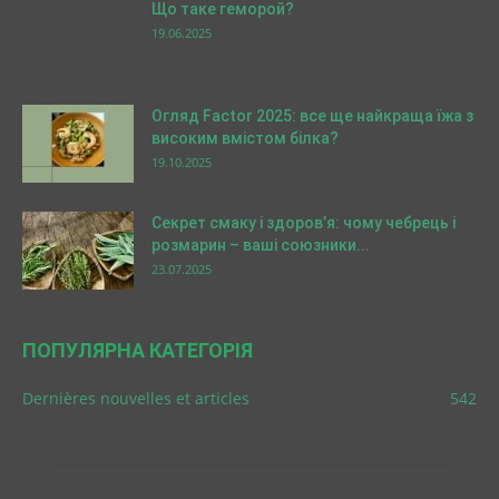
Що таке геморой?
19.06.2025
Огляд Factor 2025: все ще найкраща їжа з
високим вмістом білка?
19.10.2025
Секрет смаку і здоров’я: чому чебрець і
розмарин – ваші союзники...
23.07.2025
ПОПУЛЯРНА КАТЕГОРІЯ
Dernières nouvelles et articles
542