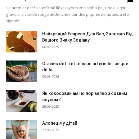
Le premier décès confirmé lié au syndrome alpha-gal, une allergie
grave à la viande rouge déclenchée par des piqûres de tiques, a été
signalé...
Найкращий Еспресо Для Вас, Залежно Від
Вашого Знаку Зодіаку
06.09.2025
Graines de lin et tension artérielle : ce que
dit la...
09.03.2026
Як кокосовий аміно порівняно з соєвим
соусом?
28.09.2025
Алопеція у дітей
27.08.2025