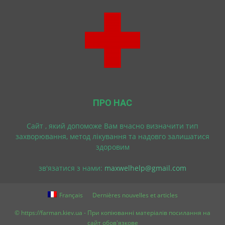
ПРО НАС
Cайт , який допоможе Вам вчасно визначити тип
захворювання, метод лікування та надовго залишатися
здоровим
зв'язатися з нами:
maxwelhelp@gmail.com
Français
Dernières nouvelles et articles
© https://farman.kiev.ua - При копіюванні матеріалів посилання на
сайт обов'язкове