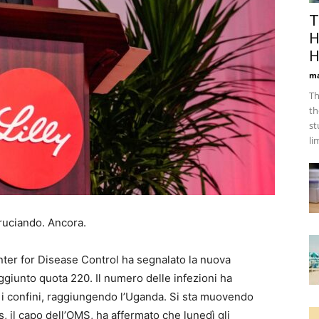
T
H
H
ma
Th
th
st
li
ruciando. Ancora.
ter for Disease Control ha segnalato la nuova
ggiunto quota 220. Il numero delle infezioni ha
o i confini, raggiungendo l’Uganda. Si sta muovendo
l capo dell’OMS, ha affermato che lunedì gli