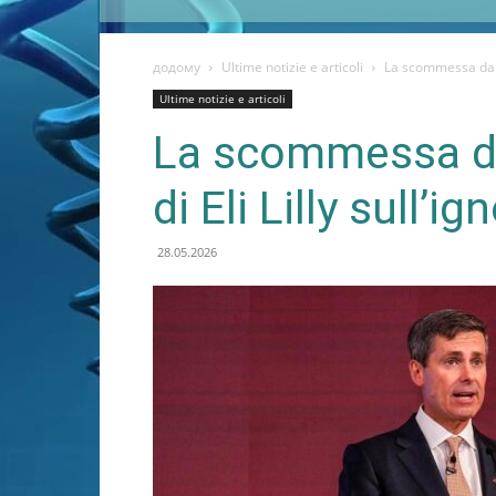
додому
Ultime notizie e articoli
La scommessa da 4 m
Ultime notizie e articoli
La scommessa da 
di Eli Lilly sull’ig
28.05.2026