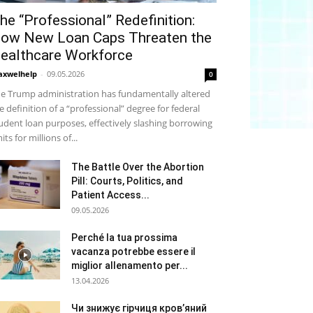
he “Professional” Redefinition:
ow New Loan Caps Threaten the
ealthcare Workforce
xwelhelp
-
09.05.2026
0
e Trump administration has fundamentally altered
e definition of a “professional” degree for federal
udent loan purposes, effectively slashing borrowing
mits for millions of...
The Battle Over the Abortion
Pill: Courts, Politics, and
Patient Access...
09.05.2026
Perché la tua prossima
vacanza potrebbe essere il
miglior allenamento per...
13.04.2026
Чи знижує гірчиця кров’яний