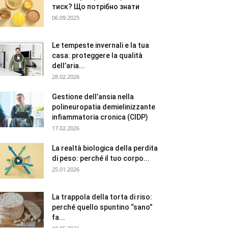
тиск? Що потрібно знати
06.09.2025
Le tempeste invernali e la tua
casa: proteggere la qualità
dell’aria...
28.02.2026
Gestione dell’ansia nella
polineuropatia demielinizzante
infiammatoria cronica (CIDP)
17.02.2026
La realtà biologica della perdita
di peso: perché il tuo corpo...
25.01.2026
La trappola della torta di riso:
perché quello spuntino “sano”
fa...