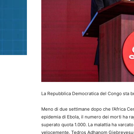
La Repubblica Democratica del Congo sta b
Meno di due settimane dopo che l’Africa Cen
epidemia di Ebola, il numero dei morti ha ra
superato quota 1.000. La malattia ha varcat
velocemente. Tedros Adhanom Giebreyesus, i