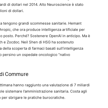
rdi di dollari nel 2014. Alto Neuroscience è stato
ioni di dollari.
, ma tengono grandi scommesse sanitarie. Hemant
ropic, che ora produce intelligenza artificiale per
rimo posto. Perché? Sostenere OpenAI in anticipo. Ma è
th e Zocdoc. Neil Shen di HSG ha sostenuto
a della scoperta di farmaci basati sull’intelligenza
iano persino un ospedale oncologico “nativo
ri di Commure
imana hanno raggiunto una valutazione di 7 miliardi
ole sistemare l’amministrazione sanitaria. Costa agli
olo per sbrigare le pratiche burocratiche.