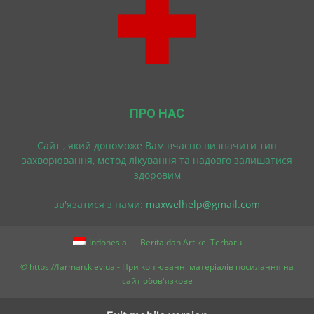
ПРО НАС
Cайт , який допоможе Вам вчасно визначити тип
захворювання, метод лікування та надовго залишатися
здоровим
зв'язатися з нами:
maxwelhelp@gmail.com
Indonesia
Berita dan Artikel Terbaru
© https://farman.kiev.ua - При копіюванні матеріалів посилання на
сайт обов'язкове