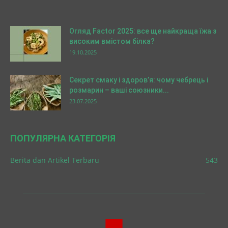
Огляд Factor 2025: все ще найкраща їжа з
високим вмістом білка?
19.10.2025
Секрет смаку і здоров’я: чому чебрець і
розмарин – ваші союзники...
23.07.2025
ПОПУЛЯРНА КАТЕГОРІЯ
Berita dan Artikel Terbaru
543