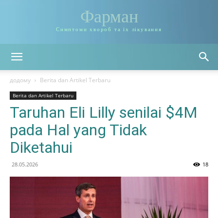
Фарман
Симптоми хвороб та їх лікування
додому
Berita dan Artikel Terbaru
Berita dan Artikel Terbaru
Taruhan Eli Lilly senilai $4M
pada Hal yang Tidak
Diketahui
28.05.2026
18