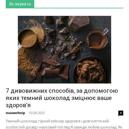
Як лікувати
7 дивовижних способів, за допомогою
яких темний шоколад зміцнює ваше
здоров’я
maxwelhelp
-
03.08.2025
0
Темний шоколад: гіркий еліксир здоров'я і довголіття-мій
особистий досвід і науковий погляд Я завжди любив шоколад. Як