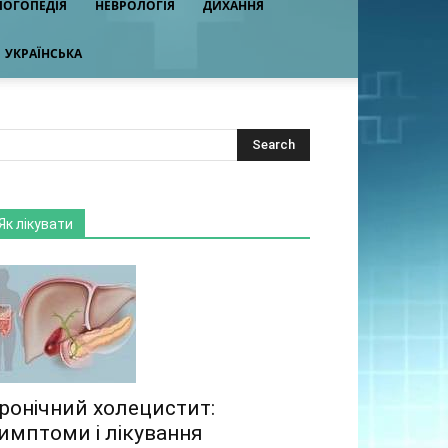
ЛОГОПЕДІЯ
НЕВРОЛОГІЯ
ДИХАННЯ
УКРАЇНСЬКА
Як лікувати
ронічний холецистит:
имптоми і лікування