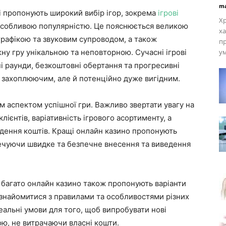
ma
ні пропонують широкий вибір ігор, зокрема
ігрові
Хр
собливою популярністю. Це пояснюється великою
ха
графікою та звуковим супроводом, а також
пр
ну гру унікальною та неповторною. Сучасні ігрові
ум
і раунди, безкоштовні обертання та прогресивні
 захоплюючим, але й потенційно дуже вигідним.
м аспектом успішної гри. Важливо звертати увагу на
клієнтів, варіативність ігрового асортименту, а
едення коштів. Кращі онлайн казино пропонують
зпечуючи швидке та безпечне внесення та виведення
, багато онлайн казино також пропонують варіанти
ознайомитися з правилами та особливостями різних
деальні умови для того, щоб випробувати нові
ою, не витрачаючи власні кошти.