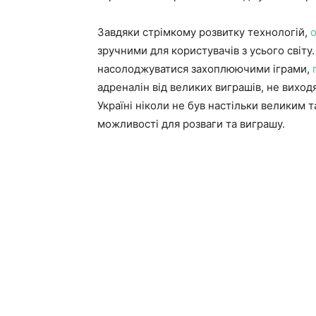
Завдяки стрімкому розвитку технологій,
зручними для користувачів з усього світу
насолоджуватися захоплюючими іграми,
адреналін від великих виграшів, не виход
Україні ніколи не був настільки великим
можливості для розваги та виграшу.