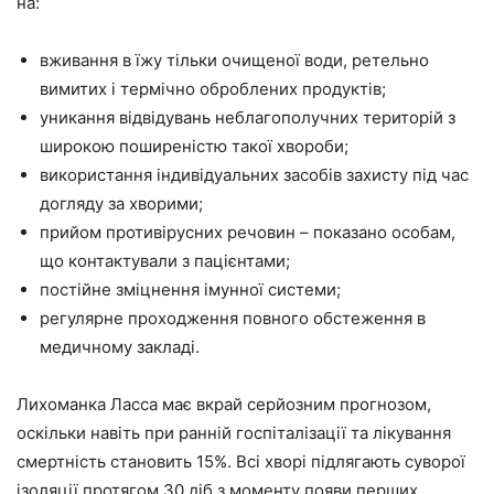
на:
вживання в їжу тільки очищеної води, ретельно
вимитих і термічно оброблених продуктів;
уникання відвідувань неблагополучних територій з
широкою поширеністю такої хвороби;
використання індивідуальних засобів захисту під час
догляду за хворими;
прийом противірусних речовин – показано особам,
що контактували з пацієнтами;
постійне зміцнення імунної системи;
регулярне проходження повного обстеження в
медичному закладі.
Лихоманка Ласса має вкрай серйозним прогнозом,
оскільки навіть при ранній госпіталізації та лікування
смертність становить 15%. Всі хворі підлягають суворої
ізоляції протягом 30 діб з моменту появи перших