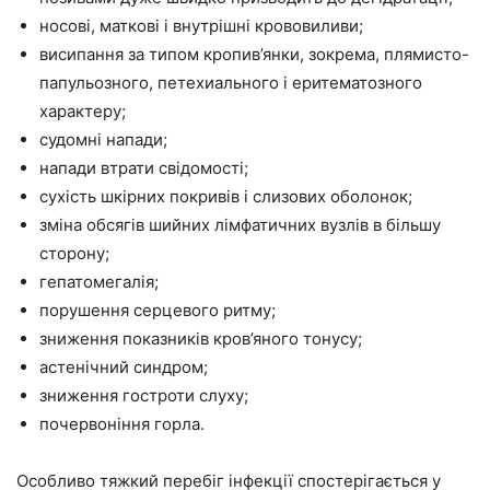
носові, маткові і внутрішні крововиливи;
висипання за типом кропив’янки, зокрема, плямисто-
папульозного, петехиального і еритематозного
характеру;
судомні напади;
напади втрати свідомості;
сухість шкірних покривів і слизових оболонок;
зміна обсягів шийних лімфатичних вузлів в більшу
сторону;
гепатомегалія;
порушення серцевого ритму;
зниження показників кров’яного тонусу;
астенічний синдром;
зниження гостроти слуху;
почервоніння горла.
Особливо тяжкий перебіг інфекції спостерігається у