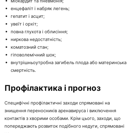
міокардит та пневмонія;
енцефаліт і набряк легень;
гепатит і асцит;
увеїт і орхіт;
повна глухота і облисіння;
ниркова недостатність;
коматозний стан;
гіповолемічний шок;
внутрішньоутробна загибель плода або материнська
смертність.
Профілактика і прогноз
Специфічні профілактичні заходи спрямовані на
знищення переносників аренавируса і виключення
контактів з хворими особами. Крім цього, заходи, що
попереджають розвиток подібного недуги, спрямовані