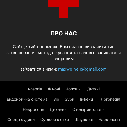
ПРО НАС
Cайт , який допоможе Вам вчасно визначити тип
захворювання, метод лікування та надовго залишатися
здоровим
зв'язатися з нами:
maxwelhelp@gmail.com
Алергія
Жіночі
Чоловічі
Дитячі
Ендокринна система
Зір
Зуби
Інфекції
Логопедія
Неврологія
Дихання
Отоларингологія
Серце судини
Суглоби кістки
Шлункові
Наркологія