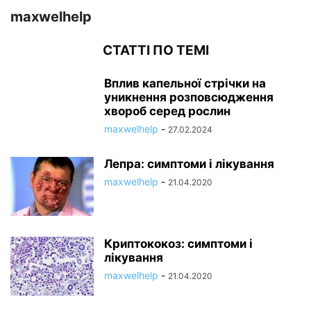
maxwelhelp
СТАТТІ ПО ТЕМІ
Вплив капельної стрічки на
уникнення розповсюдження
хвороб серед рослин
maxwelhelp
-
27.02.2024
Лепра: симптоми і лікування
maxwelhelp
-
21.04.2020
Криптококоз: симптоми і
лікування
maxwelhelp
-
21.04.2020