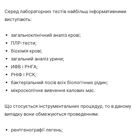
Серед лабораторних тестів найбільш інформативними
виступають:
загальноклінічний аналіз крові;
ПЛР-тести;
біохімія крові;
загальний аналіз урини;
ИФВ і РНГА;
РНІФ і РСК;
бактеріальний посів всіх біологічних рідин;
мікроскопічне вивчення калових мас.
Що стосується інструментальних процедур, то в даному
випадку вони обмежуються проведенням:
рентгенографії легень;