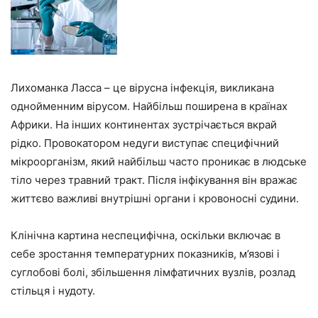
Лихоманка Ласса – це вірусна інфекція, викликана
однойменним вірусом. Найбільш поширена в країнах
Африки. На інших континентах зустрічається вкрай
рідко. Провокатором недуги виступає специфічний
мікроорганізм, який найбільш часто проникає в людське
тіло через травний тракт. Після інфікування він вражає
життєво важливі внутрішні органи і кровоносні судини.
Клінічна картина неспецифічна, оскільки включає в
себе зростання температурних показників, м’язові і
суглобові болі, збільшення лімфатичних вузлів, розлад
стільця і нудоту.