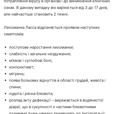
потрапляння вірусу в організм і до виникнення клінічних
ознак. В даному випадку він варіюється від 3 до 17 днів,
але найчастіше становить 2 тижні.
Лихоманка Ласса відрізняється проявом наступних
симптомів:
поступове наростання лихоманки;
слабкість і загальне нездужання;
м’язові і суглобові болі;
кон’юнктивіт;
мігрень;
поява больових відчуттів в області грудей, живота і
спини;
нудота і рясна блювота;
розлад акту дефекації – виражається в водянистої
діареї, що в сукупності з частими блювотними
позивами дуже швидко призводить до дегідратації;