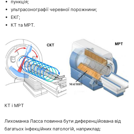
пункція;
ультрасонографії черевної порожнини;
ЕКГ;
КТ та МРТ.
КТ і МРТ
Лихоманка Ласса повинна бути диференційована від
багатьох інфекційних патологій, наприклад: