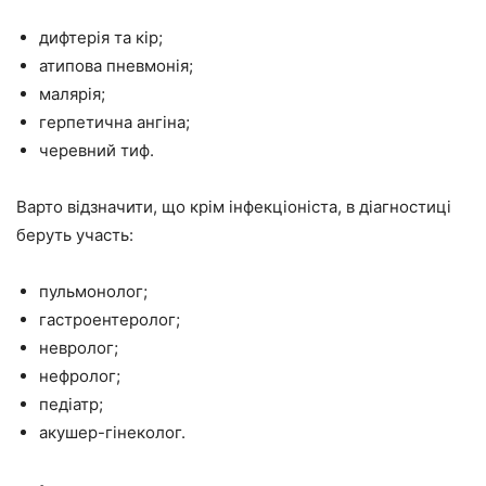
дифтерія та кір;
атипова пневмонія;
малярія;
герпетична ангіна;
черевний тиф.
Варто відзначити, що крім інфекціоніста, в діагностиці
беруть участь:
пульмонолог;
гастроентеролог;
невролог;
нефролог;
педіатр;
акушер-гінеколог.