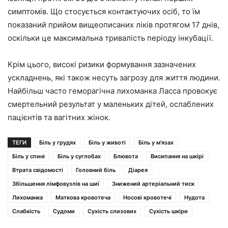
симптомів. Що стосується контактуючих осіб, то їм
показаний прийом вищеописаних ліків протягом 17 днів,
оскільки це максимальна тривалість періоду інкубації.
Крім цього, високі ризики формування зазначених
ускладнень, які також несуть загрозу для життя людини.
Найбільш часто геморагічна лихоманка Ласса провокує
смертельний результат у маленьких дітей, ослаблених
пацієнтів та вагітних жінок.
ТЕГИ
Біль у грудях
Біль у животі
Біль у м'язах
Біль у спині
Біль у суглобах
Блювота
Висипання на шкірі
Втрата свідомості
Головний біль
Діарея
Збільшення лімфовузлів на шиї
Знижений артеріальний тиск
Лихоманка
Маткова кровотеча
Носові кровотечі
Нудота
Слабкість
Судоми
Сухість слизових
Сухість шкіри