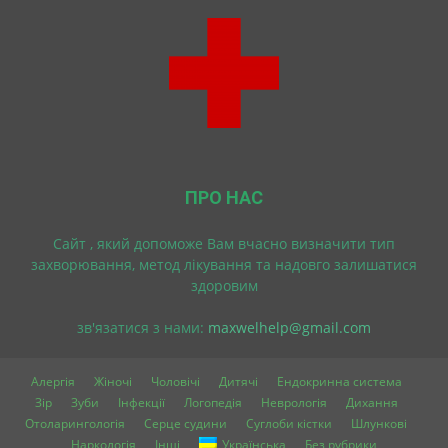
ПРО НАС
Cайт , який допоможе Вам вчасно визначити тип
захворювання, метод лікування та надовго залишатися
здоровим
зв'язатися з нами:
maxwelhelp@gmail.com
Алергія
Жіночі
Чоловічі
Дитячі
Ендокринна система
Зір
Зуби
Інфекції
Логопедія
Неврологія
Дихання
Отоларингологія
Серце судини
Суглоби кістки
Шлункові
Наркологія
Інші
Українська
Без рубрики