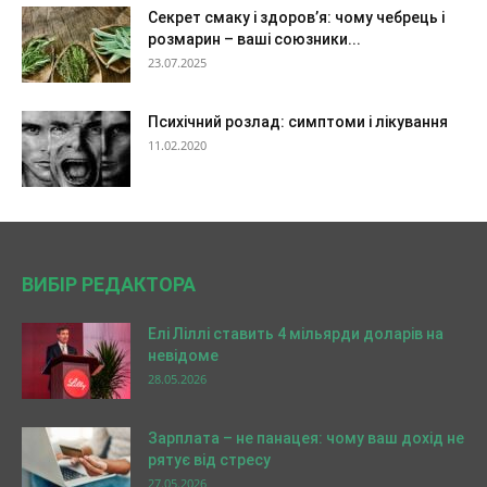
Секрет смаку і здоров’я: чому чебрець і
розмарин – ваші союзники...
23.07.2025
Психічний розлад: симптоми і лікування
11.02.2020
ВИБІР РЕДАКТОРА
Елі Ліллі ставить 4 мільярди доларів на
невідоме
28.05.2026
Зарплата – не панацея: чому ваш дохід не
рятує від стресу
27.05.2026