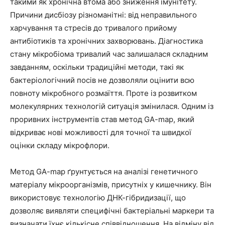
такими як хронічна втома або зниження імунітету.
Причини дисбіозу різноманітні: від неправильного
харчування та стресів до тривалого прийому
антибіотиків та хронічних захворювань. Діагностика
стану мікробіома тривалий час залишалася складним
завданням, оскільки традиційні методи, такі як
бактеріологічний посів не дозволяли оцінити всю
повноту мікробного розмаїття. Проте із розвитком
молекулярних технологій ситуація змінилася. Одним із
проривних інструментів став метод GA-map, який
відкриває нові можливості для точної та швидкої
оцінки складу мікрофлори.
Метод GA-map ґрунтується на аналізі генетичного
матеріалу мікроорганізмів, присутніх у кишечнику. Він
використовує технологію ДНК-гібридизації, що
дозволяє виявляти специфічні бактеріальні маркери та
визначати їхнє кількісне співвідношення. На відміну від