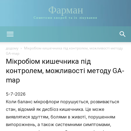
Фарман
Симптоми хвороб та їх лікування
додому
Мікробіом кишечника під контролем, можливості методу
GA-map
Мікробіом кишечника під
контролем, можливості методу GA-
map
5-7-2026
Коли баланс мікрофлори порушується, розвивається
стан, відомий як дисбіоз кишечника. Це може
виявлятися здуттям, болями в животі, порушенням
випорожнень, а також системними симптомами,