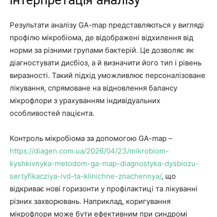
інтерпретація аналізу
Результати аналізу GA-map представляються у вигляді
профілю мікробіома, де відображені відхилення від
норми за різними групами бактерій. Це дозволяє як
діагностувати дисбіоз, а й визначити його тип і рівень
виразності. Такий підхід уможливлює персоналізоване
лікування, спрямоване на відновлення балансу
мікрофлори з урахуванням індивідуальних
особливостей пацієнта.
Контроль мікробіома за допомогою GA-map –
https://diagen.com.ua/2026/04/23/mikrobiom-
kyshkivnyka-metodom-ga-map-diagnostyka-dysbiozu-
sertyfikacziya-ivd-ta-klinichne-znachennya/
, що
відкриває нові горизонти у профілактиці та лікуванні
різних захворювань. Наприклад, коригування
мікрофлори може бути ефективним при синдромі