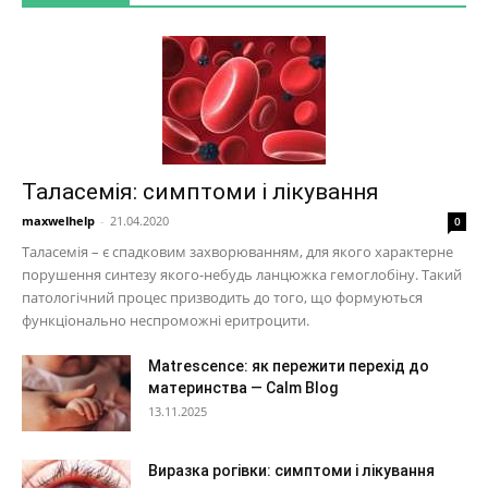
Таласемія: симптоми і лікування
maxwelhelp
-
21.04.2020
0
Таласемія – є спадковим захворюванням, для якого характерне
порушення синтезу якого-небудь ланцюжка гемоглобіну. Такий
патологічний процес призводить до того, що формуються
функціонально неспроможні еритроцити.
Matrescence: як пережити перехід до
материнства — Calm Blog
13.11.2025
Виразка рогівки: симптоми і лікування