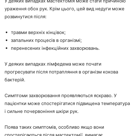
У деяких випадках мастектомія може стати причиною
ураження обох рук. Крім цього, цей вид недуги може
розвинутися після:
травми верхніх кінцівок;
запальних процесів в організмі;
перенесених інфекційних захворювань.
У деяких випадках лімфедема може почати
прогресувати після потрапляння в організм кокова
бактерій.
Симптоми захворювання проявляються яскраво. У
пацієнтки може спостерігатися підвищена температура
і сильне почервоніння шкіри рук.
Поява таких симптомів, особливо якщо вони
спостерігаються після мастектомії, вимагає