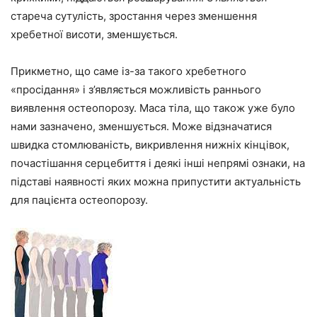
стареча сутулість, зростання через зменшення
хребетної висоти, зменшується.
Прикметно, що саме із-за такого хребетного
«просідання» і з’являється можливість раннього
виявлення остеопорозу. Маса тіла, що також уже було
нами зазначено, зменшується. Може відзначатися
швидка стомлюваність, викривлення нижніх кінцівок,
почастішання серцебиття і деякі інші непрямі ознаки, на
підставі наявності яких можна припустити актуальність
для пацієнта остеопорозу.