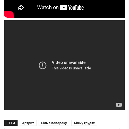
ТЕГИ
Артрит
Біль в попереку
Біль у грудях