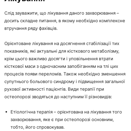
Слід зауважити, що лікування даного захворювання –
досить складне питання, в якому необхідно комплексне
втручання ряду фахівців.
Орієнтоване лікування на досягнення стабілізації тих
показників, які актуальні для кісткового метаболізму,
крім цього важливо досягти і уповільнення втрати
кісткової маси з одночасним запобіганням на тлі цих
процесів появи переломів. Також необхідно зменшення
супутнього больового синдрому і підвищення загальної
рухової активності пацієнтів. Види терапії при
остеопорозі зводяться до наступним її різновидів:
Етіологічна терапія – орієнтована на лікування того
захворювання, яке є при остеопорозі основним,
тобто, його спровокував.