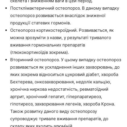
скелета і зниженням ваги в цей період.
Постклімактеричний остеопороз. В даному випадку
остеопороз розвивається внаслідок зниженої
продукції статевих гормонів.
Остеопороз кортикостероїдний. Розвивається, як
можна зрозуміти з назви, у результаті тривалого
вживання гормональних препаратів
(глюкокортикоїдів зокрема).
Вторинний остеопороз. У цьому випадку остеопороз
розвивається як ускладнення інших захворювань, до
яких зокрема відноситься цукровий діабет, хвороба
Бехтерева, онкозахворювання, недолік кальцію,
хронічна ниркова недостатність, ревматоїдний
артрит, хронічний гепатит, гіперпаратиреоз,
гіпотиреоз, захворювання легенів, хвороба Крона.
Також розвитку даного виду остеопорозу
супроводжує тривале вживання препаратів, до
складу яких входить алюміній.