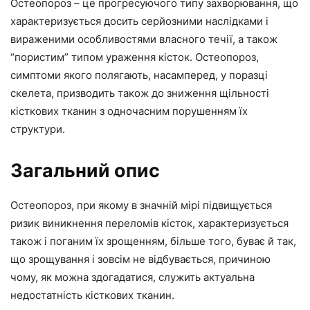
Остеопороз – це прогресуючого типу захворювання, що
характеризується досить серйозними наслідками і
вираженими особливостями власного течії, а також
“пористим” типом ураження кісток. Остеопороз,
симптоми якого полягають, насамперед, у поразці
скелета, призводить також до зниження щільності
кісткових тканин з одночасним порушенням їх
структури.
Загальний опис
Остеопороз, при якому в значній мірі підвищується
ризик виникнення переломів кісток, характеризується
також і поганим їх зрощенням, більше того, буває й так,
що зрощування і зовсім не відбувається, причиною
чому, як можна здогадатися, служить актуальна
недостатність кісткових тканин.