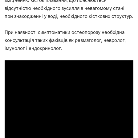
зміцненню кісток плавання, що пояснюється
відсутністю необхідного зусилля в невагомому стані
при знаходженні у воді, необхідного кісткових структур.
При наявності симптоматики остеопорозу необхідна
консультація таких фахівців як ревматолог, невролог,
імунолог і ендокринолог.