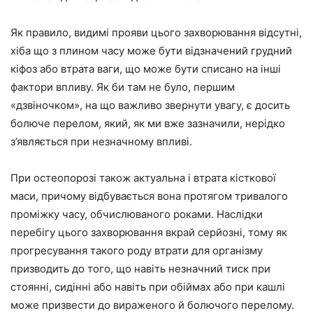
Як правило, видимі прояви цього захворювання відсутні,
хіба що з плином часу може бути відзначений грудний
кіфоз або втрата ваги, що може бути списано на інші
фактори впливу. Як би там не було, першим
«дзвіночком», на що важливо звернути увагу, є досить
болюче перелом, який, як ми вже зазначили, нерідко
з’являється при незначному впливі.
При остеопорозі також актуальна і втрата кісткової
маси, причому відбувається вона протягом тривалого
проміжку часу, обчислюваного роками. Наслідки
перебігу цього захворювання вкрай серйозні, тому як
прогресування такого роду втрати для організму
призводить до того, що навіть незначний тиск при
стоянні, сидінні або навіть при обіймах або при кашлі
може призвести до вираженого й болючого перелому.