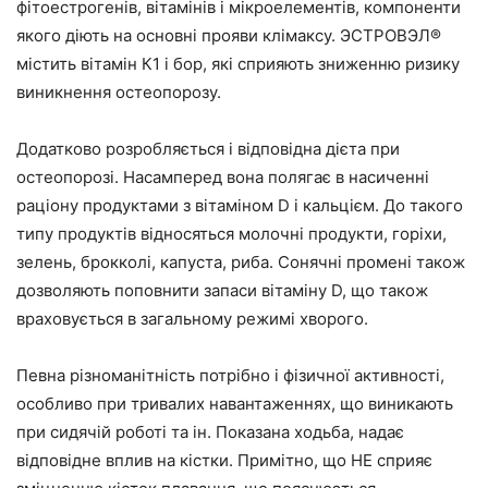
фітоестрогенів, вітамінів і мікроелементів, компоненти
якого діють на основні прояви клімаксу. ЭСТРОВЭЛ®
містить вітамін К1 і бор, які сприяють зниженню ризику
виникнення остеопорозу.
Додатково розробляється і відповідна дієта при
остеопорозі. Насамперед вона полягає в насиченні
раціону продуктами з вітаміном D і кальцієм. До такого
типу продуктів відносяться молочні продукти, горіхи,
зелень, брокколі, капуста, риба. Сонячні промені також
дозволяють поповнити запаси вітаміну D, що також
враховується в загальному режимі хворого.
Певна різноманітність потрібно і фізичної активності,
особливо при тривалих навантаженнях, що виникають
при сидячій роботі та ін. Показана ходьба, надає
відповідне вплив на кістки. Примітно, що НЕ сприяє