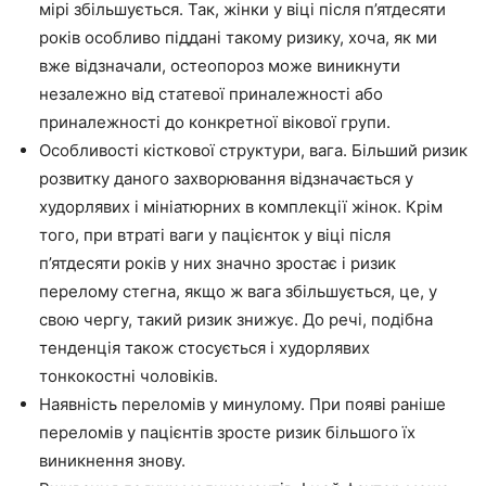
мірі збільшується. Так, жінки у віці після п’ятдесяти
років особливо піддані такому ризику, хоча, як ми
вже відзначали, остеопороз може виникнути
незалежно від статевої приналежності або
приналежності до конкретної вікової групи.
Особливості кісткової структури, вага. Більший ризик
розвитку даного захворювання відзначається у
худорлявих і мініатюрних в комплекції жінок. Крім
того, при втраті ваги у пацієнток у віці після
п’ятдесяти років у них значно зростає і ризик
перелому стегна, якщо ж вага збільшується, це, у
свою чергу, такий ризик знижує. До речі, подібна
тенденція також стосується і худорлявих
тонкокостні чоловіків.
Наявність переломів у минулому. При появі раніше
переломів у пацієнтів зросте ризик більшого їх
виникнення знову.