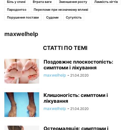
Біль у спині
Втрата ваги
Зменшення росту
Ламкість нігтів
Пародонтоз
Переломи при незначному впливі
Порушення постави
Судоми
Сутулість
maxwelhelp
СТАТТІ ПО ТЕМІ
Поздовжнє плоскостопість:
симптоми і лікування
maxwelhelp
-
21.04.2020
Клишоногість: симптоми і
лікування
maxwelhelp
-
21.04.2020
Остеомаляція: симптоми і