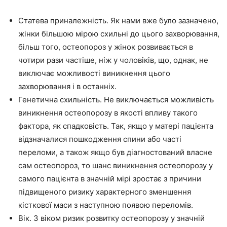
Статева приналежність. Як нами вже було зазначено,
жінки більшою мірою схильні до цього захворювання,
більш того, остеопороз у жінок розвивається в
чотири рази частіше, ніж у чоловіків, що, однак, не
виключає можливості виникнення цього
захворювання і в останніх.
Генетична схильність. Не виключається можливість
виникнення остеопорозу в якості впливу такого
фактора, як спадковість. Так, якщо у матері пацієнта
відзначалися пошкодження спини або часті
переломи, а також якщо був діагностований власне
сам остеопороз, то шанс виникнення остеопорозу у
самого пацієнта в значній мірі зростає з причини
підвищеного ризику характерного зменшення
кісткової маси з наступною появою переломів.
Вік. З віком ризик розвитку остеопорозу у значній