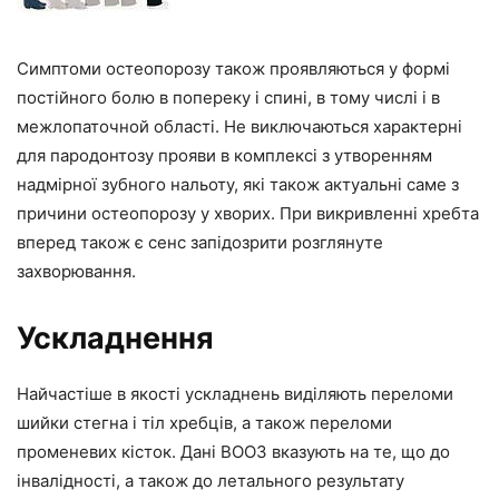
Симптоми остеопорозу також проявляються у формі
постійного болю в попереку і спині, в тому числі і в
межлопаточной області. Не виключаються характерні
для пародонтозу прояви в комплексі з утворенням
надмірної зубного нальоту, які також актуальні саме з
причини остеопорозу у хворих. При викривленні хребта
вперед також є сенс запідозрити розглянуте
захворювання.
Ускладнення
Найчастіше в якості ускладнень виділяють переломи
шийки стегна і тіл хребців, а також переломи
променевих кісток. Дані ВООЗ вказують на те, що до
інвалідності, а також до летального результату