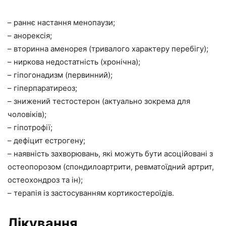
– раннє настання менопаузи;
– анорексія;
– вторинна аменорея (тривалого характеру перебігу);
– ниркова недостатність (хронічна);
– гіпогонадизм (первинний);
– гіперпаратиреоз;
– знижений тестостерон (актуально зокрема для
чоловіків);
– гіпотрофії;
– дефіцит естрогену;
– наявність захворювань, які можуть бути асоційовані з
остеопорозом (спондилоартрити, ревматоїдний артрит,
остеохондроз та ін);
– терапія із застосуванням кортикостероїдів.
Лікування