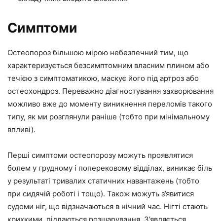
Симптоми
Остеопороз більшою мірою небезпечний тим, що
характеризується безсимптомним власним плином або
течією з симптоматикою, маскує його під артроз або
остеохондроз. Переважно діагностування захворювання
можливо вже до моменту виникнення переломів такого
типу, як ми розглянули раніше (тобто при мінімальному
впливі).
Перші симптоми остеопорозу можуть проявлятися
болем у грудному і поперековому відділах, виникає біль
у результаті тривалих статичних навантажень (тобто
при сидячій роботі і тощо). Також можуть з’явитися
судоми ніг, що відзначаються в нічний час. Нігті стають
крихкими, піддаються розшарування. З’являється