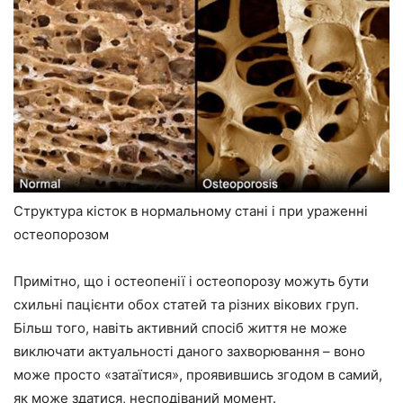
Структура кісток в нормальному стані і при ураженні
остеопорозом
Примітно, що і остеопенії і остеопорозу можуть бути
схильні пацієнти обох статей та різних вікових груп.
Більш того, навіть активний спосіб життя не може
виключати актуальності даного захворювання – воно
може просто «затаїтися», проявившись згодом в самий,
як може здатися, несподіваний момент.