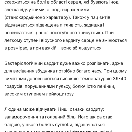
скаржиться на болі в області серця, які бувають іноді
злегка відчутними, а іноді вираженими
(стенокардыйноно характеру). Також у пацієнтів
відзначається підвищена пітливість, задишка і
розвивається ціаноз носогубного трикутника. При
легкому ступені вірусного кардиту серце не змінюється
в розмірах, а при важкій – воно збільшується.
Бактеріологічний кардит дуже важко розпізнати, адже
для висівання збудника потрібно багато часу. При цьому
симптоми доповнюються високою температурою 39-40
градусів, порушеннями пульсу, болючістю печінки,
високим ступенем лейкоцитозу.
Людина може відчувати і інші ознаки кардиту:
запаморочення та головний біль. Його шкіра стає
блідою, у нього болять суглоби, відзначається