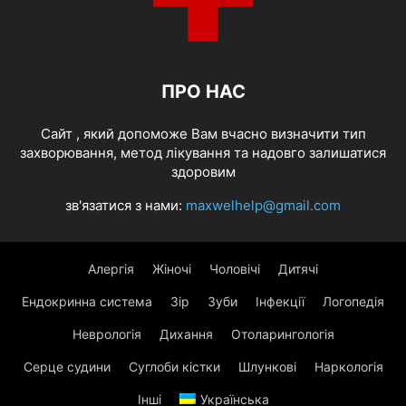
ПРО НАС
Cайт , який допоможе Вам вчасно визначити тип
захворювання, метод лікування та надовго залишатися
здоровим
зв'язатися з нами:
maxwelhelp@gmail.com
Алергія
Жіночі
Чоловічі
Дитячі
Ендокринна система
Зір
Зуби
Інфекції
Логопедія
Неврологія
Дихання
Отоларингологія
Серце судини
Суглоби кістки
Шлункові
Наркологія
Інші
Українська