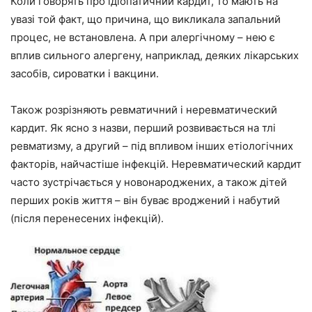
Коли говорять про ідіопатичний кардит, то мають на
увазі той факт, що причина, що викликала запальний
процес, не встановлена. А при алергічному – нею є
вплив сильного алергену, наприклад, деяких лікарських
засобів, сироватки і вакцини.
Також розрізняють ревматичний і неревматический
кардит. Як ясно з назви, перший розвивається на тлі
ревматизму, а другий – під впливом інших етіологічних
факторів, найчастіше інфекцій. Неревматический кардит
часто зустрічається у новонароджених, а також дітей
перших років життя – він буває вроджений і набутий
(після перенесених інфекцій).