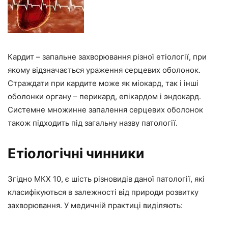
Кардит – запальне захворювання різної етіології, при
якому відзначається ураження серцевих оболонок.
Страждати при кардите може як міокард, так і інші
оболонки органу – перикард, епікардом і эндокард.
Системне множинне запалення серцевих оболонок
також підходить під загальну назву патології.
Етіологічні чинники
Згідно МКХ 10, є шість різновидів даної патології, які
класифікуються в залежності від природи розвитку
захворювання. У медичній практиці виділяють: