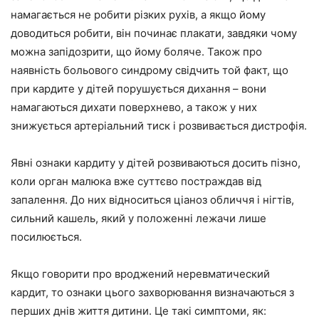
намагається не робити різких рухів, а якщо йому
доводиться робити, він починає плакати, завдяки чому
можна запідозрити, що йому боляче. Також про
наявність больового синдрому свідчить той факт, що
при кардите у дітей порушується дихання – вони
намагаються дихати поверхнево, а також у них
знижується артеріальний тиск і розвивається дистрофія.
Явні ознаки кардиту у дітей розвиваються досить пізно,
коли орган малюка вже суттєво постраждав від
запалення. До них відноситься ціаноз обличчя і нігтів,
сильний кашель, який у положенні лежачи лише
посилюється.
Якщо говорити про вроджений неревматический
кардит, то ознаки цього захворювання визначаються з
перших днів життя дитини. Це такі симптоми, як: