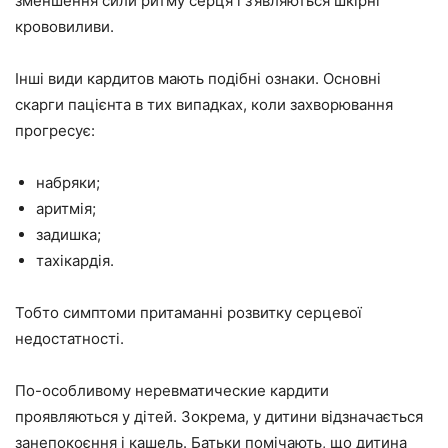
зменшення сили ритму серця і з’являються шкірні
крововиливи.
Інші види кардитов мають подібні ознаки. Основні
скарги пацієнта в тих випадках, коли захворювання
прогресує:
набряки;
аритмія;
задишка;
тахікардія.
Тобто симптоми притаманні розвитку серцевої
недостатності.
По-особливому неревматические кардити
проявляються у дітей. Зокрема, у дитини відзначається
занепокоєння і кашель. Батьки помічають, що дитина