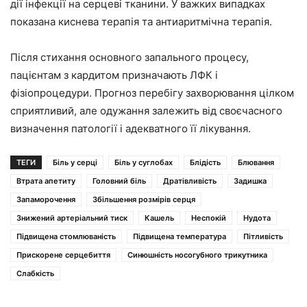
дії інфекції на серцеві тканини. У важких випадках
показана киснева терапія та антиаритмічна терапія.
Після стихання основного запального процесу,
пацієнтам з кардитом призначають ЛФК і
фізіопроцедури. Прогноз перебігу захворювання цілком
сприятливий, але одужання залежить від своєчасного
визначення патології і адекватного її лікування.
ТЕГИ
Біль у серці
Біль у суглобах
Блідість
Блювання
Втрата апетиту
Головний біль
Дратівливість
Задишка
Запаморочення
Збільшення розмірів серця
Знижений артеріальний тиск
Кашель
Неспокій
Нудота
Підвищена стомлюваність
Підвищена температура
Пітливість
Прискорене серцебиття
Синюшність носогубного трикутника
Слабкість