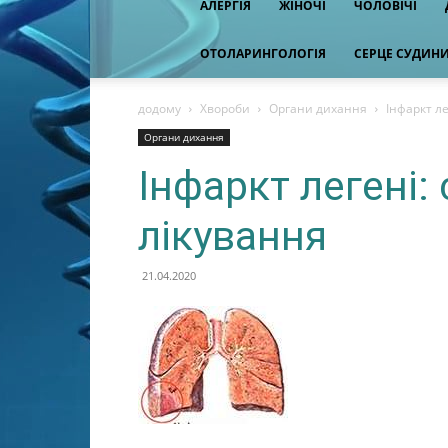
АЛЕРГІЯ
ЖІНОЧІ
ЧОЛОВІЧІ
ОТОЛАРИНГОЛОГІЯ
СЕРЦЕ СУДИН
додому
Хвороби
Органи дихання
Інфаркт ле
Органи дихання
Інфаркт легені:
лікування
21.04.2020