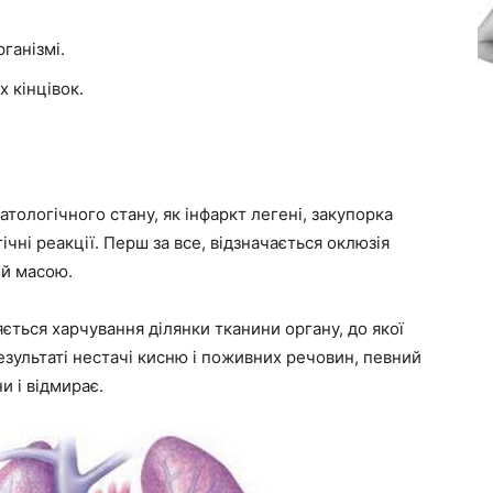
ганізмі.
 кінцівок.
тологічного стану, як інфаркт легені, закупорка
чні реакції. Перш за все, відзначається оклюзія
ой масою.
яється харчування ділянки тканини органу, до якої
езультаті нестачі кисню і поживних речовин, певний
и і відмирає.