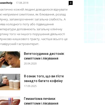
xwelhelp
-
17.08.2018
0
актично кожній людині доводилося відчувати
кі неприємні симптоми, як блювання, розлад
унку, запаморочення і загальна слабкість. А
ява холодного поту або підвищення
мператури доповнюють загальну клінічну
ртину того чи іншого порушення діяльності
унково-кишкового тракту, частіше всього це
тавірусний гастроентерит.
Вегетосудинна дистонія:
симптоми і лікування
20.04.2020
8 ознак того, що ви п’єте
занадто багато кофеїну
17.09.2025
Гемангіома печінки:
симптоми і лікування