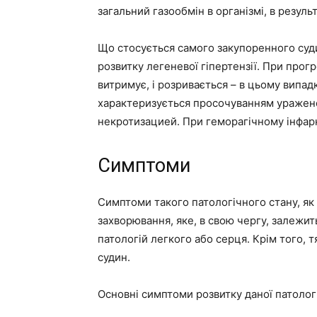
загальний газообмін в організмі, в резуль
Що стосується самого закупоренного суди
розвитку легеневої гіпертензії. При прог
витримує, і розривається – в цьому випад
характеризується просочуванням ураженої
некротизацией. При геморагічному інфар
Симптоми
Симптоми такого патологічного стану, як 
захворювання, яке, в свою чергу, залежит
патологій легкого або серця. Крім того, т
судин.
Основні симптоми розвитку даної патологі