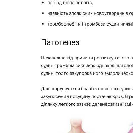
період після пологів;
наявність злоякісних новоутворень в ор
тромбофлебіти і тромбози судин нижніх
Патогенез
Незалежно від причини розвитку такого па
судин тромбом викликає однакові патологі
судин, тобто закупорка його эмболическ
Далі порушується і навіть повністю зупин
закупорений посудину постачав кров. В р
ділянку легкого зазнає дегенеративні змін