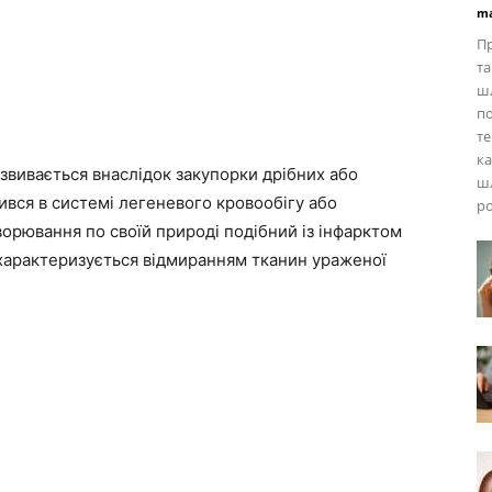
ma
Пр
та
шл
по
те
ка
озвивається внаслідок закупорки дрібних або
шл
ився в системі легеневого кровообігу або
ро
орювання по своїй природі подібний із інфарктом
і характеризується відмиранням тканин ураженої