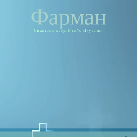
Фарман
Симптоми хвороб та їх лікування