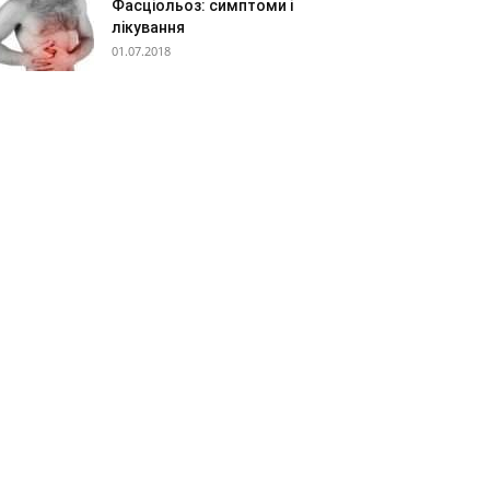
Фасціольоз: симптоми і
лікування
01.07.2018