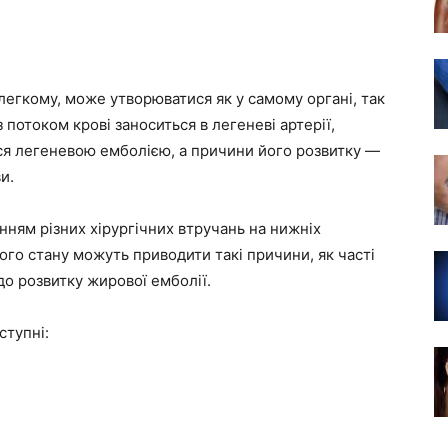
легкому, може утворюватися як у самому органі, так
 з потоком крові заноситься в легеневі артерії,
ся легеневою емболією, а причини його розвитку —
и.
нням різних хірургічних втручань на нижніх
ного стану можуть приводити такі причини, як часті
до розвитку жирової емболії.
ступні: