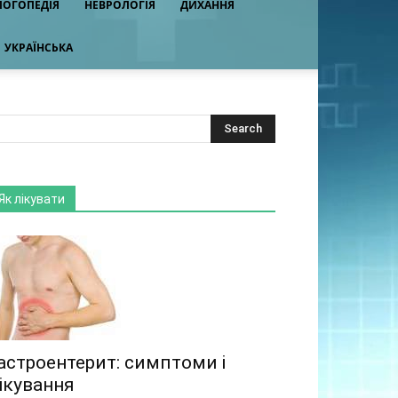
ЛОГОПЕДІЯ
НЕВРОЛОГІЯ
ДИХАННЯ
УКРАЇНСЬКА
Як лікувати
астроентерит: симптоми і
ікування