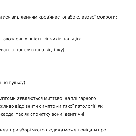
ися виділенням кров’янистої або слизової мокроти;
 також синюшність кінчиків пальців;
евагою попелястого відтінку);
ння пульсу).
птоми з’являються миттєво, на тлі гарного
ливо відрізнити симптоми такої патології, як
окарда, так як спочатку вони ідентичні.
нез, при зборі якого людина може повідати про