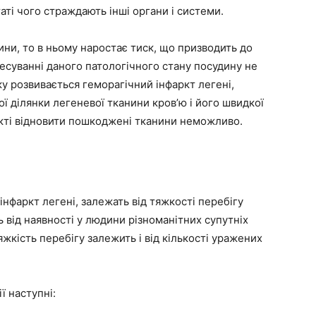
таті чого страждають інші органи і системи.
ни, то в ньому наростає тиск, що призводить до
ресуванні даного патологічного стану посудину не
ку розвивається геморагічний інфаркт легені,
 ділянки легеневої тканини кров’ю і його швидкої
кті відновити пошкоджені тканини неможливо.
інфаркт легені, залежать від тяжкості перебігу
ь від наявності у людини різноманітних супутніх
яжкість перебігу залежить і від кількості уражених
ї наступні: