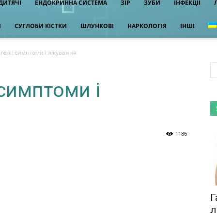
ДИТЯЧІ
ЕНДОКРИННА СИСТЕМА
ЗІР
ЗУБИ
ІНФЕКЦІЇ
И
СУГЛОБИ КІСТКИ
ШЛУНКОВІ
НАРКОЛОГІЯ
ІНШІ
гені: симптоми і лікування
 симптоми і
1186
Г
л