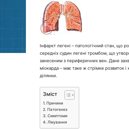
Інфаркт легені – патологічний стан, що р
середніх судин легені тромбом, що утвор
занесеним з периферичних вен. Дане захв
міокарда – має таке ж стрімке розвиток 
ділянки.
Зміст
Причини
Патогенез
Симптоми
Лікування