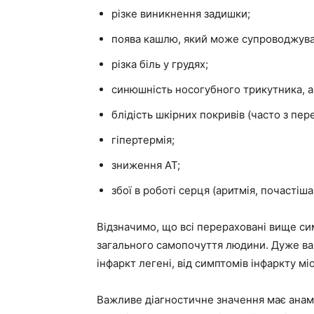
різке виникнення задишки;
поява кашлю, який може супроводжуват
різка біль у грудях;
синюшність носогубного трикутника, а
блідість шкірних покривів (часто з пер
гіпертермія;
зниження АТ;
збої в роботі серця (аритмія, почастіша
Відзначимо, що всі перераховані вище сим
загального самопочуття людини. Дуже важ
інфаркт легені, від симптомів інфаркту мі
Важливе діагностичне значення має анам