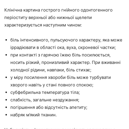
Клінічна картина гострого гнійного одонтогенного
періоститу верхньої або нижньої щелепи
характеризується наступним чином:
біль інтенсивного, пульсуючого характеру, яка може
іррадіювати в області ока, вуха, скроневої частки;
при контакті з гарячою їжею біль посилюється,
носить різкий, пронизливий характер. При вживанні
холодної рідини, навпаки, біль стихає;
у міру посилення хвороби біль може турбувати
хворого навіть у стані повного спокою;
субфебрильна температура тіла;
слабкість, загальне нездужання;
погіршення або відсутність апетиту;
набряк м’який тканин.