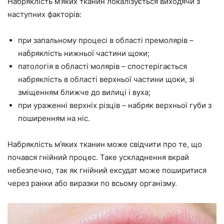
Набряклість м’яких тканин локалізується виходячи з
наступних факторів:
при запальному процесі в області премолярів –
набряклість нижньої частини щоки;
патологія в області молярів – спостерігається
набряклість в області верхньої частини щоки, зі
зміщенням ближче до вилиці і вуха;
при ураженні верхніх різців – набряк верхньої губи з
поширенням на ніс.
Набряклість м’яких тканин може свідчити про те, що
почався гнійний процес. Таке ускладнення вкрай
небезпечно, так як гнійний ексудат може поширитися
через ранки або виразки по всьому організму.