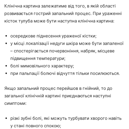
Клінічна картина залежатиме від того, в якій області
розвивається гострий запальний процес. При ураженні
кісток тулуба може бути наступна клінічна картина:
осередкове піднесення ураженої кістки;
у місці локалізації недуги шкіра може бути запаленої
– спостерігається почервоніння, набряк, місцеве
підвищення температури;
болі мимовільного характеру;
при пальпації болючі відчуття тільки посилюються.
Якщо запальний процес перейшов в гнійний, то до
загальної клінічній картині приєднаються наступні
симптоми:
різкі зубні болі, які можуть турбувати хворого навіть
у стані повного спокою;