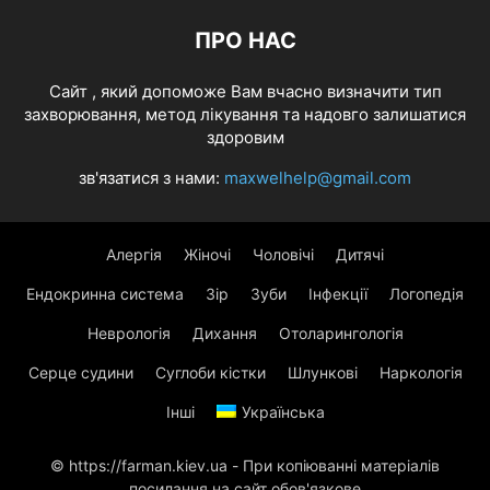
ПРО НАС
Cайт , який допоможе Вам вчасно визначити тип
захворювання, метод лікування та надовго залишатися
здоровим
зв'язатися з нами:
maxwelhelp@gmail.com
Алергія
Жіночі
Чоловічі
Дитячі
Ендокринна система
Зір
Зуби
Інфекції
Логопедія
Неврологія
Дихання
Отоларингологія
Серце судини
Суглоби кістки
Шлункові
Наркологія
Інші
Українська
© https://farman.kiev.ua - При копіюванні матеріалів
посилання на сайт обов'язкове