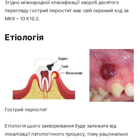
Згідно міжнародної класифікації хвороб десятого
перегляду гострий періостит має свій окремий код за
МКХ – 10 К10.2.
Етіологія
Гострий періостит
Етіологія цього захворювання буде залежати від
локалізації патологічного процесу, тому раціонально