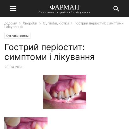
ФАРМАН
Симптоми хвороб та їх лікування
додому
Хвороби
Суглоби, кістки
Гострий періостит: симптоми
і лікування
Суглоби, кістки
Гострий періостит:
симптоми і лікування
20.04.2020