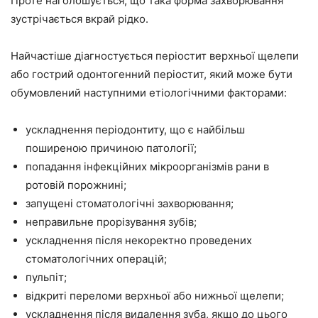
Проте наголошується, що така форма захворювання
зустрічається вкрай рідко.
Найчастіше діагностується періостит верхньої щелепи
або гострий одонтогенний періостит, який може бути
обумовлений наступними етіологічними факторами:
ускладнення періодонтиту, що є найбільш
поширеною причиною патології;
попадання інфекційних мікроорганізмів рани в
ротовій порожнині;
запущені стоматологічні захворювання;
неправильне прорізування зубів;
ускладнення після некоректно проведених
стоматологічних операцій;
пульпіт;
відкриті переломи верхньої або нижньої щелепи;
ускладнення після видалення зуба, якщо до цього