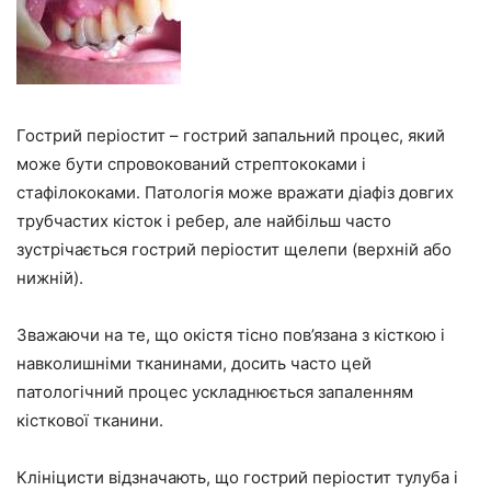
Гострий періостит – гострий запальний процес, який
може бути спровокований стрептококами і
стафілококами. Патологія може вражати діафіз довгих
трубчастих кісток і ребер, але найбільш часто
зустрічається гострий періостит щелепи (верхній або
нижній).
Зважаючи на те, що окістя тісно пов’язана з кісткою і
навколишніми тканинами, досить часто цей
патологічний процес ускладнюється запаленням
кісткової тканини.
Клініцисти відзначають, що гострий періостит тулуба і