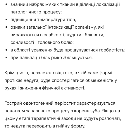
значний набряк м’яких тканин в ділянці локалізації
патологічного процесу;
підвищення температури тіла;
ознаки загальної інтоксикації організму, які
виражаються в слабкості, нудоти і блювоти,
сонливості і головного болю;
в області ураження буде прощупуватися горбистість;
при пальпації біль різко збільшується.
Крім цього, незалежно від того, в якій саме формі
протікає недуга, буде спостерігатися обмеженість у
рухах і зниження фізичної активності.
Гострий одонтогенний періостит характеризується
початком запального процесу з кореня зуба. Якщо на
цьому етапі терапевтичні заходи не будуть розпочаті,
то недуга переходить в гнійну форму.