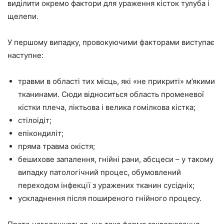
виділити окремо фактори для ураження кісток тулуба і
щелепи.
У першому випадку, провокуючими факторами виступає
наступне:
травми в області тих місць, які «не прикриті» м’якими
тканинами. Сюди відноситься область променевої
кістки плеча, ліктьова і велика гомілкова кістка;
стілоідіт;
епікондиліт;
пряма травма окістя;
бешихове запалення, гнійні рани, абсцеси – у такому
випадку патологічний процес, обумовлений
переходом інфекції з уражених тканин сусідніх;
ускладнення після поширеного гнійного процесу.