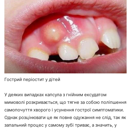
Гострий періостит у дітей
У деяких випадках капсула з гнійним ексудатом
мимоволі розкривається, що тягне за собою поліпшення
самопочуття хворого і усунення гострої симптоматики.
Однак розцінювати це як повне одужання не слід, так як
запальний процес у самому зубі триває, а значить, у