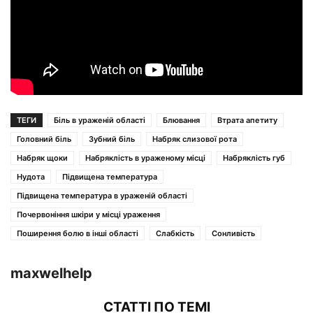
ТЕГИ
Біль в ураженій області
Блювання
Втрата апетиту
Головний біль
Зубний біль
Набряк слизової рота
Набряк щоки
Набряклість в ураженому місці
Набряклість губ
Нудота
Підвищена температура
Підвищена температура в ураженій області
Почервоніння шкіри у місці ураження
Поширення болю в інші області
Слабкість
Сонливість
maxwelhelp
СТАТТІ ПО ТЕМІ