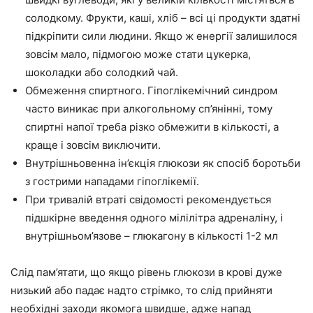
солодкому. Фрукти, каші, хліб – всі ці продукти здатні
підкріпити сили людини. Якщо ж енергії залишилося
зовсім мало, підмогою може стати цукерка,
шоколадки або солодкий чай.
Обмеження спиртного. Гіпоглікемічний синдром
часто виникає при алкогольному сп’янінні, тому
спиртні напої треба різко обмежити в кількості, а
краще і зовсім виключити.
Внутрішньовенна ін’єкція глюкози як спосіб боротьби
з гострими нападами гіпоглікемії.
При тривалій втраті свідомості рекомендується
підшкірне введення одного мілілітра адреналіну, і
внутрішньом’язове – глюкагону в кількості 1-2 мл
Слід пам’ятати, що якщо рівень глюкози в крові дуже
низький або падає надто стрімко, то слід прийняти
необхідні заходи якомога швидше, адже напад