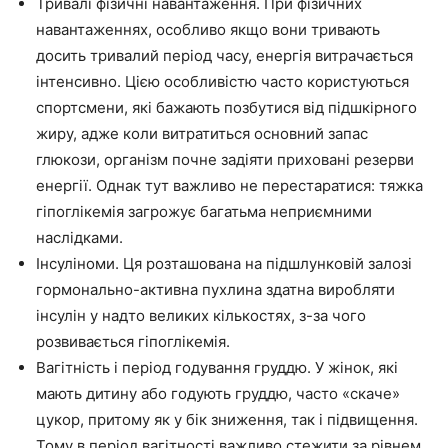
Тривалі фізичні навантаження. При фізичних
навантаженнях, особливо якщо вони тривають
досить тривалий період часу, енергія витрачається
інтенсивно. Цією особливістю часто користуються
спортсмени, які бажають позбутися від підшкірного
жиру, адже коли витратиться основний запас
глюкози, організм почне задіяти приховані резерви
енергії. Однак тут важливо не перестаратися: тяжка
гіпоглікемія загрожує багатьма неприємними
наслідками.
Інсуліноми. Ця розташована на підшлунковій залозі
гормонально-активна пухлина здатна виробляти
інсулін у надто великих кількостях, з-за чого
розвивається гіпоглікемія.
Вагітність і період годування груддю. У жінок, які
мають дитину або годують груддю, часто «скаче»
цукор, притому як у бік зниження, так і підвищення.
Тому в період вагітності важливо стежити за рівнем