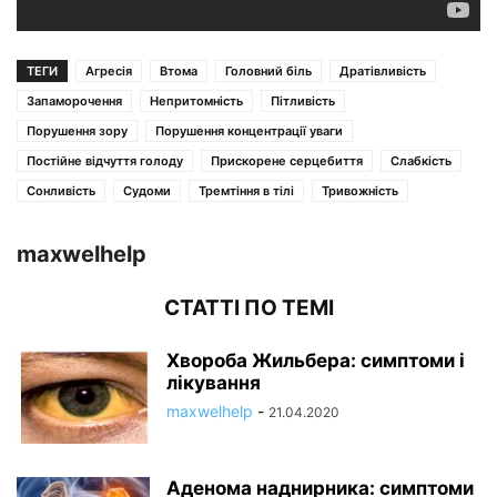
ТЕГИ
Агресія
Втома
Головний біль
Дратівливість
Запаморочення
Непритомність
Пітливість
Порушення зору
Порушення концентрації уваги
Постійне відчуття голоду
Прискорене серцебиття
Слабкість
Сонливість
Судоми
Тремтіння в тілі
Тривожність
maxwelhelp
СТАТТІ ПО ТЕМІ
Хвороба Жильбера: симптоми і
лікування
maxwelhelp
-
21.04.2020
Аденома наднирника: симптоми