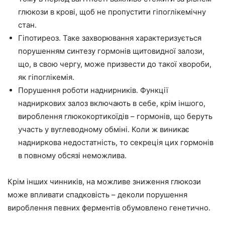
глюкози в крові, щоб не пропустити гіпоглікемічну
стан.
Гіпотиреоз. Таке захворювання характеризується
порушенням синтезу гормонів щитовидної залози,
що, в свою чергу, може призвести до такої хвороби,
як гіпоглікемія.
Порушення роботи наднирників. Функції
надниркових залоз включають в себе, крім іншого,
вироблення глюкокортикоїдів – гормонів, що беруть
участь у вуглеводному обміні. Коли ж виникає
надниркова недостатність, то секреція цих гормонів
в повному обсязі неможлива.
Крім інших чинників, на можливе зниження глюкози
може впливати спадковість – деколи порушення
вироблення певних ферментів обумовлено генетично.