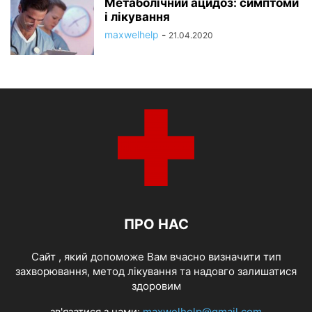
Метаболічний ацидоз: симптоми
і лікування
maxwelhelp
-
21.04.2020
ПРО НАС
Cайт , який допоможе Вам вчасно визначити тип
захворювання, метод лікування та надовго залишатися
здоровим
зв'язатися з нами:
maxwelhelp@gmail.com