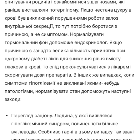
опитування родичів і ознайомитися з діагнозами, які
раніше виставляли потерпілому. Якщо нестача цукру в
крові був викликаний порушеннями роботи залоз
внутрішньої секреції, то тут потрібно боротися з
причиною, а не симптомом. Нормалізувати
гормональний фон допоможе ендокринолог. Якщо
причиною є занадто велика кількість прийнятих при
цукровому діабеті ліків для зниження рівня вмісту
глюкози в крові, то слід проконсультуватися з лікарем і
скоригувати дози препаратів. В інших же випадках, коли
симптоми гіпоглікемії не викликані якими-небудь
патологіями, нормалізувати стан допоможуть наступні
заходи:
Перегляд раціону. Людина, у якої виявлявся
гіпоглікемічний синдром, повинен їсти більше
вуглеводів. Особливо гарні в цьому випадку так звані
швидкі вуглеводи, які у великій кількості містяться в