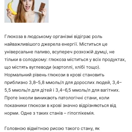
Глюкоза в людському організмі відіграє роль
найважливішого джерела енергії. Міститься це
універсальне паливо, всупереч розхожій думці, не
тільки в солодкому: глюкоза міститься у всіх продуктах,
що містять вуглеводи (картоплі, хлібі тощо).
Нормальний рівень глюкози в крові становить
приблизно 3,8–5,8 ммоль/л для дорослих людей, 3,4–
5,5 ммоль/л для дітей і 3,4–6,5 ммоль/л для вагітних.
Проте інколи виникають патологічні стани, коли
показники глюкози в крові значно відрізняються від
норми. Одне з таких станів – гіпоглікемія.
Головною відмітною рисою такого стану, як