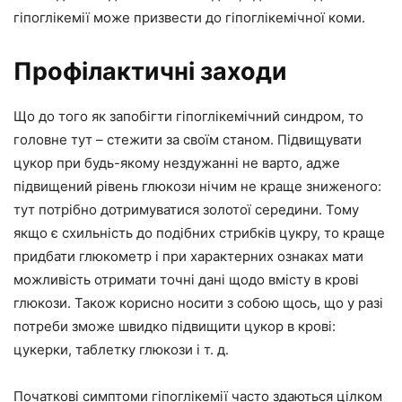
гіпоглікемії може призвести до гіпоглікемічної коми.
Профілактичні заходи
Що до того як запобігти гіпоглікемічний синдром, то
головне тут – стежити за своїм станом. Підвищувати
цукор при будь-якому нездужанні не варто, адже
підвищений рівень глюкози нічим не краще зниженого:
тут потрібно дотримуватися золотої середини. Тому
якщо є схильність до подібних стрибків цукру, то краще
придбати глюкометр і при характерних ознаках мати
можливість отримати точні дані щодо вмісту в крові
глюкози. Також корисно носити з собою щось, що у разі
потреби зможе швидко підвищити цукор в крові:
цукерки, таблетку глюкози і т. д.
Початкові симптоми гіпоглікемії часто здаються цілком