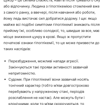
цукор – це сильна слабкість, навіть після тривалого сну
або відпочинку. Людина з гіпоглікемією стомлений вже
з самого ранку, а ввечері, після навчання або роботи,
йому ледь вистачає сил добратися додому. І ще: якщо
майже всі подібні симптоми гіпоглікемії зникають після
прийому їжі, особливо солодкої, то, швидше за все, має
місце зниження цукру в крові. Якщо ж пропустити
початкові ознаки гіпоглікемії, то це може призвести до
таких наслідків:
Перезбудження, можливі напади агресії.
Закінчуються такі прояви активності зазвичай
непритомністю.
Судоми. При гіпоглікемії вони зазвичай носять
тонічний характер (тобто м’язи довгостроково
перебувають у напруженому стані, періодів
розслаблення не настає). Але можуть бути і
клонічними, коли то м’язи скорочуються, то