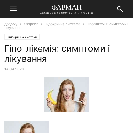
ФАРМАН
Симптоми хвороб та їх лікування
додому
Хвороби
Ендокринна система
Гіпоглікемія: симптоми і
лікування
Ендокринна система
Гіпоглікемія: симптоми і
лікування
14.04.2020