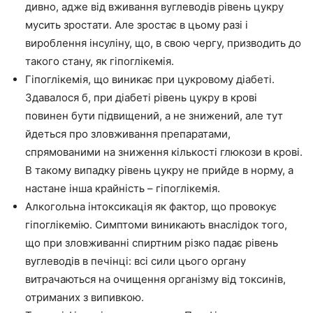
дивно, адже від вживання вуглеводів рівень цукру
мусить зростати. Але зростає в цьому разі і
вироблення інсуліну, що, в свою чергу, призводить до
такого стану, як гіпоглікемія.
Гіпоглікемія, що виникає при цукровому діабеті.
Здавалося б, при діабеті рівень цукру в крові
повинен бути підвищений, а не знижений, але тут
йдеться про зловживання препаратами,
спрямованими на зниження кількості глюкози в крові.
В такому випадку рівень цукру не прийде в норму, а
настане інша крайність – гіпоглікемія.
Алкогольна інтоксикація як фактор, що провокує
гіпоглікемію. Симптоми виникають внаслідок того,
що при зловживанні спиртним різко падає рівень
вуглеводів в печінці: всі сили цього органу
витрачаються на очищення організму від токсинів,
отриманих з випивкою.