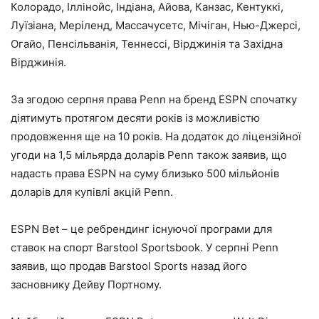
Колорадо, Іллінойс, Індіана, Айова, Канзас, Кентуккі,
Луїзіана, Меріленд, Массачусетс, Мічіган, Нью-Джерсі,
Огайо, Пенсільванія, Теннессі, Вірджинія та Західна
Вірджинія.
За згодою серпня права Penn на бренд ESPN спочатку
діятимуть протягом десяти років із можливістю
продовження ще на 10 років. На додаток до ліцензійної
угоди на 1,5 мільярда доларів Penn також заявив, що
надасть права ESPN на суму близько 500 мільйонів
доларів для купівлі акцій Penn.
ESPN Bet – це ребрендинг існуючої програми для
ставок на спорт Barstool Sportsbook. У серпні Penn
заявив, що продав Barstool Sports назад його
засновнику Дейву Портному.