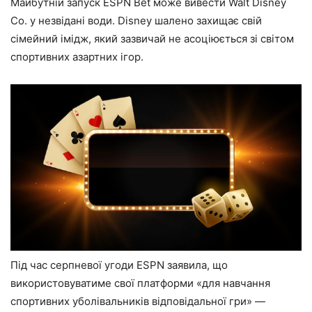
Майбутній запуск ESPN Bet може вивести Walt Disney
Co. у незвідані води. Disney шалено захищає свій
сімейний імідж, який зазвичай не асоціюється зі світом
спортивних азартних ігор.
Під час серпневої угоди ESPN заявила, що
використовуватиме свої платформи «для навчання
спортивних уболівальників відповідальної гри» —