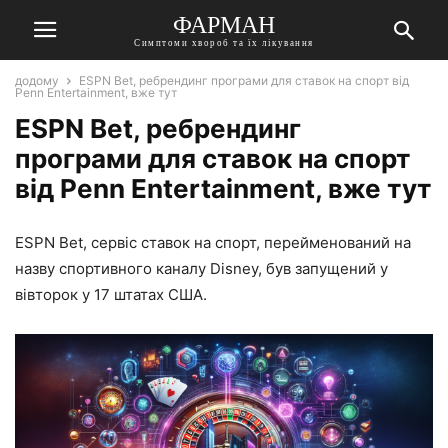
ФАРМАН
Симптоми хвороб та їх лікування
додому
ESPN Bet, ребрендинг програми для ставок на спорт від
Penn Entertainment, вже тут
ESPN Bet, ребрендинг
програми для ставок на спорт
від Penn Entertainment, вже тут
ESPN Bet, сервіс ставок на спорт, перейменований на
назву спортивного каналу Disney, був запущений у
вівторок у 17 штатах США.