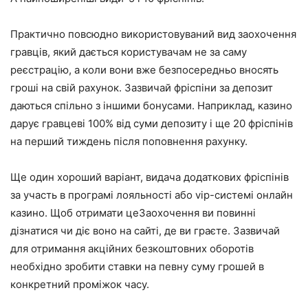
Практично повсюдно використовуваний вид заохочення
гравців, який дається користувачам не за саму
реєстрацію, а коли вони вже безпосередньо вносять
гроші на свій рахунок. Зазвичай фріспіни за депозит
даються спільно з іншими бонусами. Наприклад, казино
дарує гравцеві 100% від суми депозиту і ще 20 фріспінів
на перший тиждень після поповнення рахунку.
Ще один хороший варіант, видача додаткових фріспінів
за участь в програмі лояльності або vip-системі онлайн
казино. Щоб отримати цеЗаохочення ви повинні
дізнатися чи діє воно на сайті, де ви граєте. Зазвичай
для отримання акційних безкоштовних оборотів
необхідно зробити ставки на певну суму грошей в
конкретний проміжок часу.