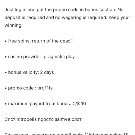
Just log in and put the promo code in bonus section. No
deposit is required and no wagering is required. Keep your
winning.
• free spins: return of the dead™
• casino provider: pragmatic play
• bonus validity: 2 days
• promo code : prg11fs
• maximum payout from bonus: €/$ 10
Слот nitropolis просто зайти в слот
Регаємося, качаємо покерний софт. У intertops poker 15