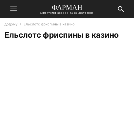
ФАРМАН
Симптоми хвороб та їх лікування
додому
Ельслотс фриспины в казино
Ельслотс фриспины в казино