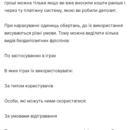
гроші можна тільки якщо ви вже вносили кошти раніше і
через ту платіжну систему, якою ви робили депозит.
При нарахуванні одиниць обертань, до їх використання
висуваються різні умови. Тому можна виділити кілька
видів бездепозитних фріспінів:
По застосуванню в іграх
В яких іграх їх використовувати:
За типом користувачів
Особи, які можуть ними скористатися:
За умовами відігравання