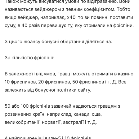
Також можуть висуватися умови по відіграванню. Вони
називаються вейджером з певним коефіцієнтом. Тобто
якщо вейджер, наприклад, х40, то ви повинні поставити
суму, в 40 разів перевищує ту, яку отримали на фріспіни.
З цього нюансу бонусні обертання діляться на:
За кількістю фріспінів
В залежності від умов, гравці можуть отримати в казино
10 фриспинов, 20 фриспинов, 50 фриспинов і т. Д. Все
залежить від бонусної політики сайту.
50 або 100 фріспінів зазвичай надаються гравцям з
розвинених країн, наприклад, канади, сша,
великобританії, норвегії, австралії і т. Д.
А найпоширеніші види-5 і 10 фріспінів.