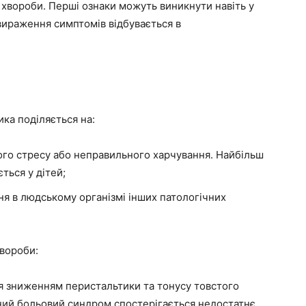
 хвороби. Перші ознаки можуть виникнути навіть у
вираження симптомів відбувається в
ка поділяється на:
лого стресу або неправильного харчування. Найбільш
ться у дітей;
ня в людському організмі інших патологічних
хвороби:
ся зниженням перистальтики та тонусу товстого
ний больовий синдром спостерігається недостатнє