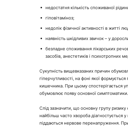
недостатня кількість споживаної рідин
гіповітаміноз;
недолік фізичної активності в житті лю
наявність шкідливих звичок – у доросли
безладне споживання лікарських речов
засобів, анестетиків і психотропних м
Сукупність вищевказаних причин обумовл
гіперчутливості, на фоні якої формується
кишечника. При цьому спостерігається упо
обумовлює появу основної симптоматики
Слід зазначити, що основну групу ризику
найбільш часто хвороба діагностується у 
піддаються нервове перенапруження. При