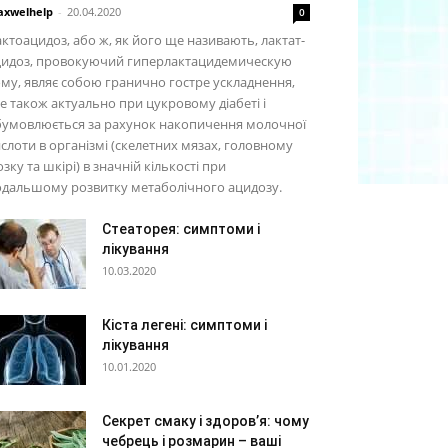
xwelhelp
-
20.04.2020
0
ктоацидоз, або ж, як його ще називають, лактат-
цидоз, провокуючий гиперлактацидемическую
му, являє собою гранично гостре ускладнення,
е також актуально при цукровому діабеті і
бумовлюється за рахунок накопичення молочної
слоти в організмі (скелетних мязах, головному
зку та шкірі) в значній кількості при
одальшому розвитку метаболічного ацидозу.
Стеаторея: симптоми і
лікування
10.03.2020
Кіста легені: симптоми і
лікування
10.01.2020
Секрет смаку і здоров’я: чому
чебрець і розмарин – ваші