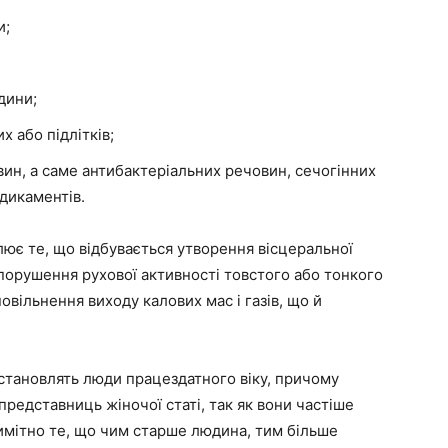
и;
дини;
х або підлітків;
ин, а саме антибактеріальних речовин, сечогінних
едикаментів.
ює те, що відбувається утворення вісцеральної
 порушення рухової активності товстого або тонкого
вільнення виходу калових мас і газів, що й
.
 становлять люди працездатного віку, причому
представниць жіночої статі, так як вони частіше
мітно те, що чим старше людина, тим більше