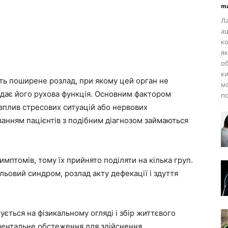
ma
Ла
а
ко
як
о
ки
ть поширене розлад, при якому цей орган не
мо
ждає його рухова функція. Основним фактором
п
вплив стресових ситуацій або нервових
ванням пацієнтів з подібним діагнозом займаються
мптомів, тому їх прийнято поділяти на кілька груп.
льовий синдром, розлад акту дефекації і здуття
ється на фізикальному огляді і збір життєвого
ментальне обстеження для здійснення