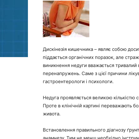
Дискінезія кишечника – являє собою доси
піддається органічних поразок, але стра
виникнення недуги вважається тривалий 
перенапружень. Саме з цієї причини ліку
гастроентерологи і психологи.
Недуга проявляється великою кількістю си
Проте в клінічній картині переважають бо
живота.
Встановлення правильного діагнозу ґрунту
анамнезу. Тим не менш необхідно інстру