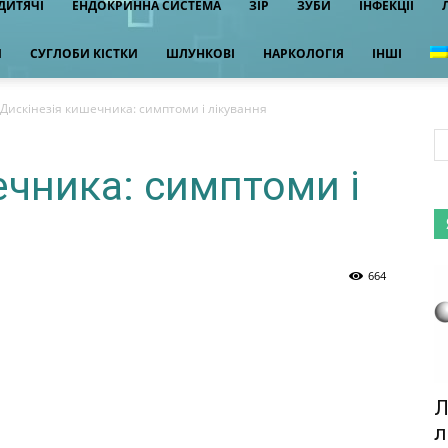
ДИТЯЧІ
ЕНДОКРИННА СИСТЕМА
ЗІР
ЗУБИ
ІНФЕКЦІЇ
И
СУГЛОБИ КІСТКИ
ШЛУНКОВІ
НАРКОЛОГІЯ
ІНШІ
Дискінезія кишечника: симптоми і лікування
ечника: симптоми і
664
Л
л