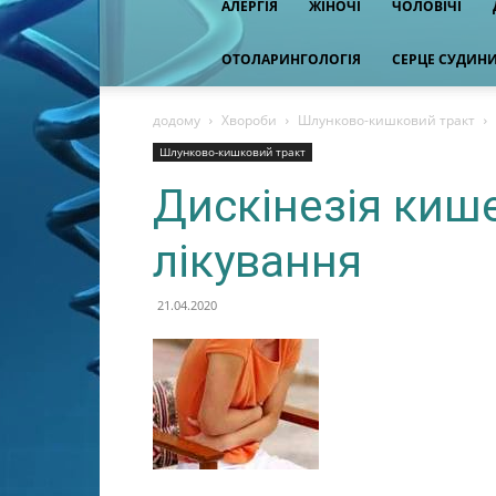
АЛЕРГІЯ
ЖІНОЧІ
ЧОЛОВІЧІ
ОТОЛАРИНГОЛОГІЯ
СЕРЦЕ СУДИН
додому
Хвороби
Шлунково-кишковий тракт
Шлунково-кишковий тракт
Дискінезія киш
лікування
21.04.2020