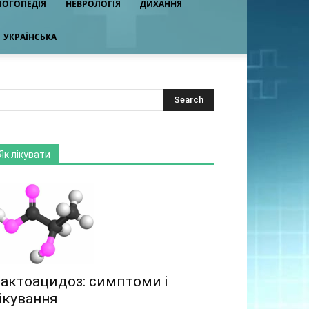
ЛОГОПЕДІЯ
НЕВРОЛОГІЯ
ДИХАННЯ
УКРАЇНСЬКА
Як лікувати
актоацидоз: симптоми і
ікування