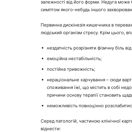
залежності від його форми. Недуга може 
симптом якого-небудь іншого захворюван
Первинна дискінезія кишечника в переваж
людський організм стресу. Крім цього, в
нездатність розрізняти фізичну біль від
емоційна нестабільність;
постійна тривожність;
нераціональне харчування – сюди вар
споживання їжі, що містить в собі недо
причини основу терапії становить щад
неможливість повноцінно розслабитис
Серед патологій, частиною клінічної кар
віднести: