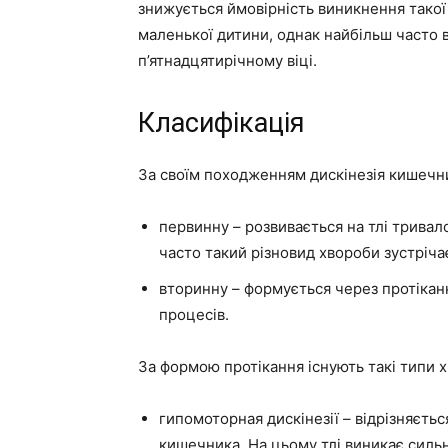
знижується ймовірність виникнення такої
маленької дитини, однак найбільш часто 
п’ятнадцятирічному віці.
Класифікація
За своїм походженням дискінезія кишечни
первинну – розвивається на тлі трива
часто такий різновид хвороби зустрічає
вторинну – формується через протікан
процесів.
За формою протікання існують такі типи 
гипомоторная дискінезії – відрізняєть
кишечника. На цьому тлі виникає силь