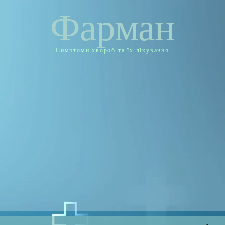
Фарман
Симптоми хвороб та їх лікування