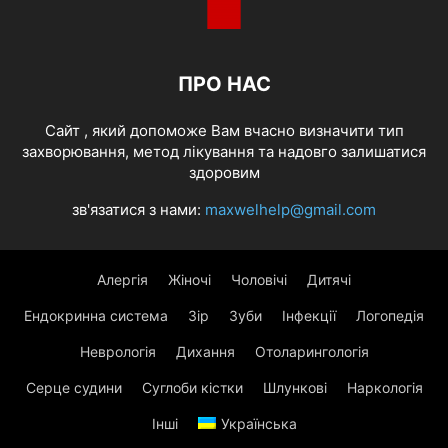
ПРО НАС
Cайт , який допоможе Вам вчасно визначити тип
захворювання, метод лікування та надовго залишатися
здоровим
зв'язатися з нами:
maxwelhelp@gmail.com
Алергія
Жіночі
Чоловічі
Дитячі
Ендокринна система
Зір
Зуби
Інфекції
Логопедія
Неврологія
Дихання
Отоларингологія
Серце судини
Суглоби кістки
Шлункові
Наркологія
Інші
Українська