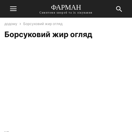
ФАРМАН
Симптоми хвороб та їх лікування
додому
Борсуковий жир огляд
Борсуковий жир огляд