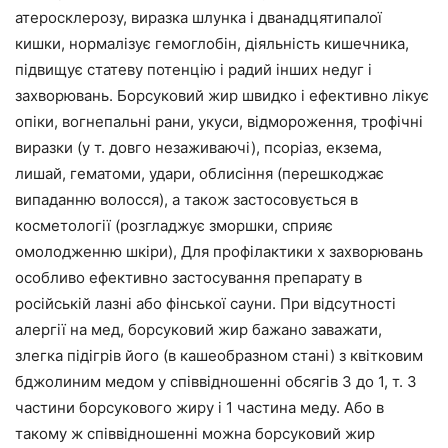
атеросклерозу, виразка шлунка і дванадцятипалої
кишки, нормалізує гемоглобін, діяльність кишечника,
підвищує статеву потенцію і радий інших недуг і
захворювань. Борсуковий жир швидко і ефективно лікує
опіки, вогнепальні рани, укуси, відмороження, трофічні
виразки (у т. довго незаживаючі), псоріаз, екзема,
лишай, гематоми, удари, облисіння (перешкоджає
випаданню волосся), а також застосовується в
косметології (розгладжує зморшки, сприяє
омолодженню шкіри), Для профілактики х захворювань
особливо ефективно застосування препарату в
російській лазні або фінської сауни. При відсутності
алергії на мед, борсуковий жир бажано заважати,
злегка підігрів його (в кашеобразном стані) з квітковим
бджолиним медом у співвідношенні обсягів 3 до 1, т. 3
частини борсукового жиру і 1 частина меду. Або в
такому ж співвідношенні можна борсуковий жир