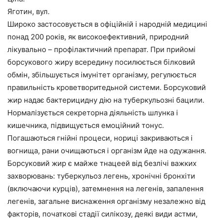
Яготин, вул.
Широко застосовується в офіційній і народній медицині
понад 200 років, як високоефективний, природний
лікувально – профілактичний препарат. При прийомі
борсукового жиру всередину посилюється білковий
обмін, збільшується імунітет організму, регулюється
правильність кроветворитедьной системи. Борсуковий
жир надає бактерицидну дію на туберкульозні бацили.
Нормалізується секреторна діяльність шлунка і
кишечника, підвищується емоційний тонус.
Погашаються гнійні процеси, нориці закриваються і
вогнища, рани очищаються і організм йде на одужання.
Борсуковий жир є майже тнацеей від безлічі важких
захворювань: туберкульоз легень, хронічні бронхіти
(включаючи курців), затемнення на легенів, запалення
легенів, загальне виснаження організму незалежно від
факторів, початкові стадії силікозу, деякі види астми,