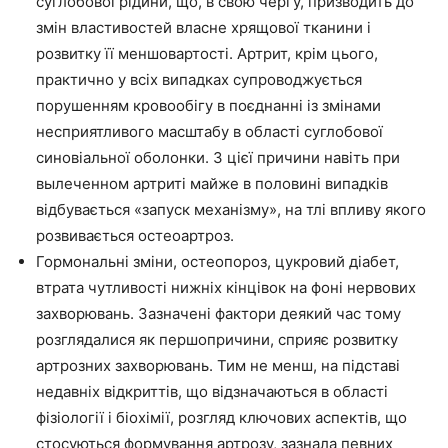
суглобової рідини, що, в свою чергу, призводить до
змін властивостей власне хрящової тканини і
розвитку її меншовартості. Артрит, крім цього,
практично у всіх випадках супроводжується
порушенням кровообігу в поєднанні із змінами
несприятливого масштабу в області суглобової
синовіальної оболонки. З цієї причини навіть при
вылеченном артриті майже в половині випадків
відбувається «запуск механізму», на тлі впливу якого
розвивається остеоартроз.
Гормональні зміни, остеопороз, цукровий діабет,
втрата чутливості нижніх кінцівок на фоні нервових
захворювань. Зазначені фактори деякий час тому
розглядалися як першопричини, сприяє розвитку
артрозних захворювань. Тим не менш, на підставі
недавніх відкриттів, що відзначаються в області
фізіології і біохімії, розгляд ключових аспектів, що
стосуються формування артрозу, зазнала певних