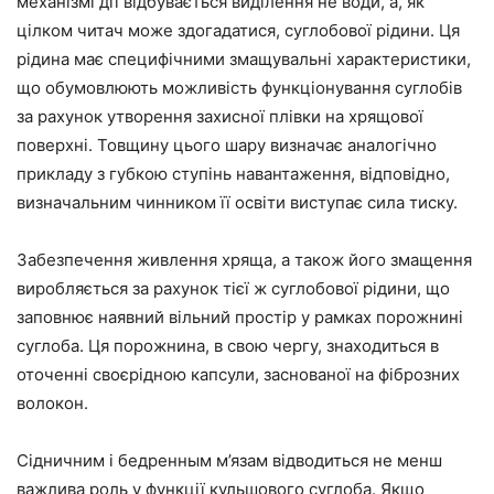
механізмі дії відбувається виділення не води, а, як
цілком читач може здогадатися, суглобової рідини. Ця
рідина має специфічними змащувальні характеристики,
що обумовлюють можливість функціонування суглобів
за рахунок утворення захисної плівки на хрящової
поверхні. Товщину цього шару визначає аналогічно
прикладу з губкою ступінь навантаження, відповідно,
визначальним чинником її освіти виступає сила тиску.
Забезпечення живлення хряща, а також його змащення
виробляється за рахунок тієї ж суглобової рідини, що
заповнює наявний вільний простір у рамках порожнині
суглоба. Ця порожнина, в свою чергу, знаходиться в
оточенні своєрідною капсули, заснованої на фіброзних
волокон.
Сідничним і бедренным м’язам відводиться не менш
важлива роль у функції кульшового суглоба. Якщо