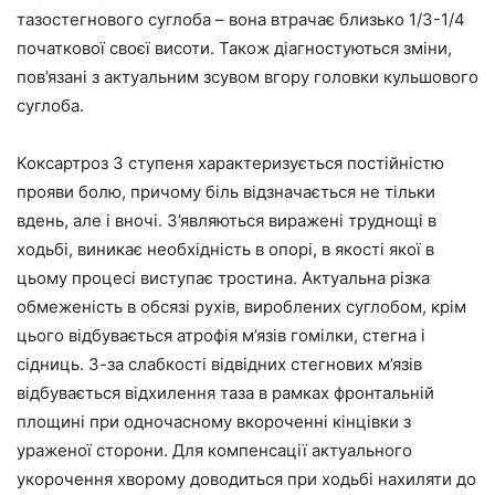
тазостегнового суглоба – вона втрачає близько 1/3-1/4
початкової своєї висоти. Також діагностуються зміни,
пов’язані з актуальним зсувом вгору головки кульшового
суглоба.
Коксартроз 3 ступеня характеризується постійністю
прояви болю, причому біль відзначається не тільки
вдень, але і вночі. З’являються виражені труднощі в
ходьбі, виникає необхідність в опорі, в якості якої в
цьому процесі виступає тростина. Актуальна різка
обмеженість в обсязі рухів, вироблених суглобом, крім
цього відбувається атрофія м’язів гомілки, стегна і
сідниць. З-за слабкості відвідних стегнових м’язів
відбувається відхилення таза в рамках фронтальній
площині при одночасному вкороченні кінцівки з
ураженої сторони. Для компенсації актуального
укорочення хворому доводиться при ходьбі нахиляти до