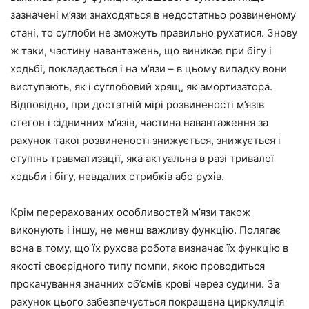
зазначені м’язи знаходяться в недостатньо розвиненому
стані, то суглоби не зможуть правильно рухатися. Знову
ж таки, частину навантажень, що виникає при бігу і
ходьбі, покладається і на м’язи – в цьому випадку вони
виступають, як і суглобовий хрящ, як амортизатора.
Відповідно, при достатній мірі розвиненості м’язів
стегон і сідничних м’язів, частина навантаження за
рахунок такої розвиненості знижується, знижується і
ступінь травматизації, яка актуальна в разі тривалої
ходьби і бігу, невдалих стрибків або рухів.
Крім перерахованих особливостей м’язи також
виконують і іншу, не менш важливу функцію. Полягає
вона в тому, що їх рухова робота визначає їх функцію в
якості своєрідного типу помпи, якою проводиться
прокачування значних об’ємів крові через судини. За
рахунок цього забезпечується покращена циркуляція