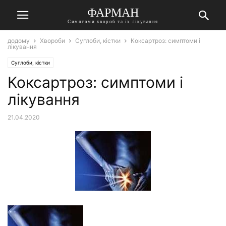
ФАРМАН
Симптоми хвороб та їх лікування
додому
Хвороби
Суглоби, кістки
Коксартроз: симптоми і
лікування
Суглоби, кістки
Коксартроз: симптоми і
лікування
21.04.2020