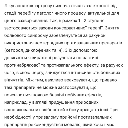
Лікування коксартрозу визначається в залежності від
стадії перебігу патологічного процесу, актуальної для
цього захворювання. Так, в рамках 1 і 2 ступеня
застосовуються заходи консервативної терапії. Зняття
больового синдрому забезпечується за рахунок
використання нестероїдних протизапальних препаратів
(кеторол, диклофенак та ін). З їх допомогою
досягаються виражені результати по частині
протинабрякової та протизапального ефекту, за рахунок
чого, в свою чергу, знижується інтенсивність больових
відчуттів. Між тим, важливо враховувати, що тривало
такі препарати не можна застосовувати, що
пояснюється появою безлічі побічних ефектів,
наприклад, у вигляді придушення природних
відновлювальних здібностей з боку хряща та інші При
необхідності у тривалому прийомі протизапальних
препаратів рекомендується моваліс, який хоча і має