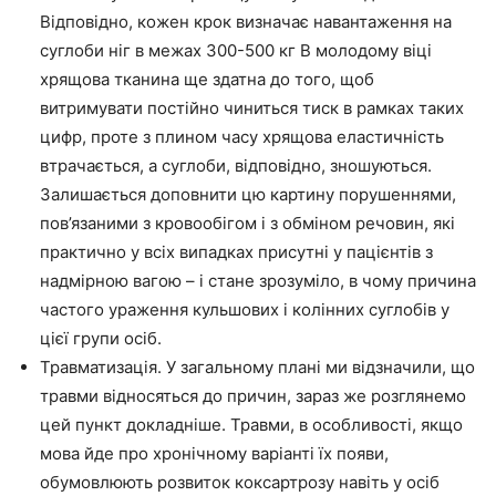
Відповідно, кожен крок визначає навантаження на
суглоби ніг в межах 300-500 кг В молодому віці
хрящова тканина ще здатна до того, щоб
витримувати постійно чиниться тиск в рамках таких
цифр, проте з плином часу хрящова еластичність
втрачається, а суглоби, відповідно, зношуються.
Залишається доповнити цю картину порушеннями,
пов’язаними з кровообігом і з обміном речовин, які
практично у всіх випадках присутні у пацієнтів з
надмірною вагою – і стане зрозуміло, в чому причина
частого ураження кульшових і колінних суглобів у
цієї групи осіб.
Травматизація. У загальному плані ми відзначили, що
травми відносяться до причин, зараз же розглянемо
цей пункт докладніше. Травми, в особливості, якщо
мова йде про хронічному варіанті їх появи,
обумовлюють розвиток коксартрозу навіть у осіб