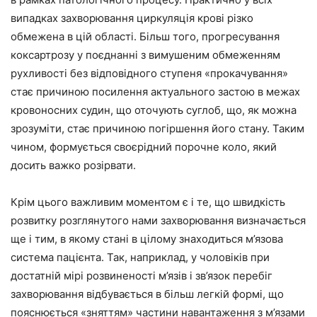
випадках захворювання циркуляція крові різко
обмежена в цій області. Більш того, прогресування
коксартрозу у поєднанні з вимушеним обмеженням
рухливості без відповідного ступеня «прокачування»
стає причиною посилення актуального застою в межах
кровоносних судин, що оточують суглоб, що, як можна
зрозуміти, стає причиною погіршення його стану. Таким
чином, формується своєрідний порочне коло, який
досить важко розірвати.
Крім цього важливим моментом є і те, що швидкість
розвитку розглянутого нами захворювання визначається
ще і тим, в якому стані в цілому знаходиться м’язова
система пацієнта. Так, наприклад, у чоловіків при
достатній мірі розвиненості м’язів і зв’язок перебіг
захворювання відбувається в більш легкій формі, що
пояснюється «зняттям» частини навантаження з м’язами