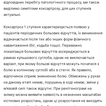
відповідних перебігу патологічного процесу, ми також
виділимо симптоми коксартрозу, для цих ступенів
актуальні.
Коксартроз 1 ступеня характеризується появою у
пацієнтів періодичних больових відчуттів, їх виникнення
відзначається після тих або інших форм фізичного
навантаження (біг, ходьба тощо). Переважно
локалізація больових відчуттів зосереджується в
рамках кульшового суглоба, однак не виключається
варіант, при якому больові відчуття можуть початися з
болю в колінному суглобі або в стегні. Як правило,
відпочинок сприяє зникненню болю. Обмежень у рухах
на даному етапі немає, порушень в ході немає, зміни у
м’язовій силі також відсутні. При рентгенограмі на
знімку можна виявити наявність в незначних масштабах
кісткових розростань, однак ці розростання не виходять