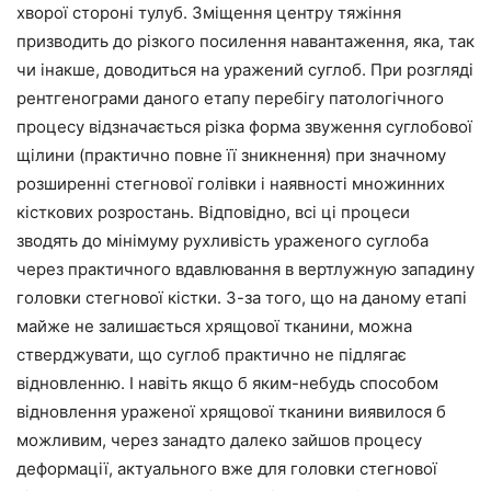
хворої стороні тулуб. Зміщення центру тяжіння
призводить до різкого посилення навантаження, яка, так
чи інакше, доводиться на уражений суглоб. При розгляді
рентгенограми даного етапу перебігу патологічного
процесу відзначається різка форма звуження суглобової
щілини (практично повне її зникнення) при значному
розширенні стегнової голівки і наявності множинних
кісткових розростань. Відповідно, всі ці процеси
зводять до мінімуму рухливість ураженого суглоба
через практичного вдавлювання в вертлужную западину
головки стегнової кістки. З-за того, що на даному етапі
майже не залишається хрящової тканини, можна
стверджувати, що суглоб практично не підлягає
відновленню. І навіть якщо б яким-небудь способом
відновлення ураженої хрящової тканини виявилося б
можливим, через занадто далеко зайшов процесу
деформації, актуального вже для головки стегнової