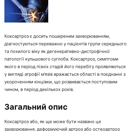
Коксартроз є досить поширеним захворюванням,
діагностуються переважно у пацієнтів групи середнього
та похилого віку як дегенеративно-дистрофічної
патології кульшового суглоба. Коксартроз, симптоми
якого в період пізніх стадій його перебігу проявляються
у вигляді атрофії м’язів вражається області в поєднанні з
укороченням кінцівки, що розвивається поступовим
чином, в період декількох років.
Загальний опис
Коксартроз або, як ще може бути названо це
захворювання, деформуючий артроз або остеоартроз