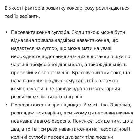
В якості факторів розвитку коксартрозу розглядаються
такі їх варіанти.
Перевантаження суглоба. Сюди також може бути
віднесена тривала надмірна навантаження, що
надається на суглоб, що може мати на увазі
необхідність подолання значних відстаней пішки по
частині професійної діяльності, а також діяльність
професійних спортсменів. Враховуючи той факт, що
навантаження в будь-якому варіанті є вагомою,
компенсувати її не завжди здатна навіть гарний
розвиток м’язів нижніх кінцівок.
Перевантаження при підвищеній масі тіла. Зокрема,
розглядається варіант, при якому ця перевантаження
пов’язана з вагою хворого. Пояснюється це тим, що в
два, а то і в три рази навантаження на тазостегнові і
колінні суглоби перевищує вагу тіла людини.