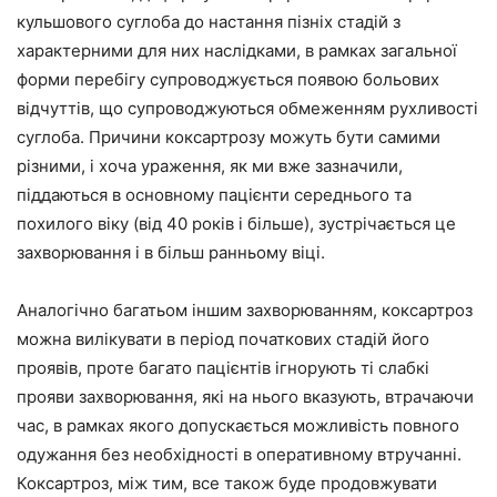
кульшового суглоба до настання пізніх стадій з
характерними для них наслідками, в рамках загальної
форми перебігу супроводжується появою больових
відчуттів, що супроводжуються обмеженням рухливості
суглоба. Причини коксартрозу можуть бути самими
різними, і хоча ураження, як ми вже зазначили,
піддаються в основному пацієнти середнього та
похилого віку (від 40 років і більше), зустрічається це
захворювання і в більш ранньому віці.
Аналогічно багатьом іншим захворюванням, коксартроз
можна вилікувати в період початкових стадій його
проявів, проте багато пацієнтів ігнорують ті слабкі
прояви захворювання, які на нього вказують, втрачаючи
час, в рамках якого допускається можливість повного
одужання без необхідності в оперативному втручанні.
Коксартроз, між тим, все також буде продовжувати