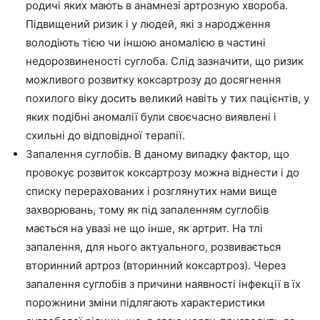
родичі яких мають в анамнезі артрозную хвороба.
Підвищений ризик і у людей, які з народження
володіють тією чи іншою аномалією в частині
недорозвиненості суглоба. Слід зазначити, що ризик
можливого розвитку коксартрозу до досягнення
похилого віку досить великий навіть у тих пацієнтів, у
яких подібні аномалії були своєчасно виявлені і
схильні до відповідної терапії.
Запалення суглобів. В даному випадку фактор, що
провокує розвиток коксартрозу можна віднести і до
списку перерахованих і розглянутих нами вище
захворювань, тому як під запаленням суглобів
мається на увазі не що інше, як артрит. На тлі
запалення, для нього актуального, розвивається
вторинний артроз (вторинний коксартроз). Через
запалення суглобів з причини наявності інфекції в їх
порожнини зміни підлягають характеристики