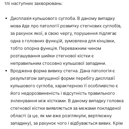
тлі наступних захворювань:
Дисплазія кульшового суглоба. В даному випадку
мова йде про патології розвитку стегнових суглобів,
за рахунок якої, в свою чергу, порушення підлягає
одна з головних функцій, зумовлена для кінцівки,
тобто опорна функція. Переважним чином
розташування шийки стегнової кістки є
неправильним стосовно кульшової западини.
Вроджена форма вивиху стегна. Дана патологія є
результатом запущеної форми перебігу дисплазії
кульшового суглоба, характерною її особливістю є
його недорозвиненість і відсутність правильного
зчленування між кістками. В даному випадку головка
стегнової кістки виявляється за межами покладеної
області (а це, як ми вже розглянули, вертлюжну
западину), за рахунок чого і відбувається вивих. Крім