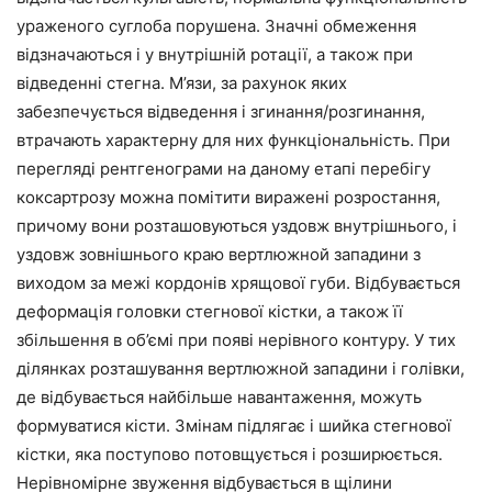
ураженого суглоба порушена. Значні обмеження
відзначаються і у внутрішній ротації, а також при
відведенні стегна. М’язи, за рахунок яких
забезпечується відведення і згинання/розгинання,
втрачають характерну для них функціональність. При
перегляді рентгенограми на даному етапі перебігу
коксартрозу можна помітити виражені розростання,
причому вони розташовуються уздовж внутрішнього, і
уздовж зовнішнього краю вертлюжной западини з
виходом за межі кордонів хрящової губи. Відбувається
деформація головки стегнової кістки, а також її
збільшення в об’ємі при появі нерівного контуру. У тих
ділянках розташування вертлюжной западини і голівки,
де відбувається найбільше навантаження, можуть
формуватися кісти. Змінам підлягає і шийка стегнової
кістки, яка поступово потовщується і розширюється.
Нерівномірне звуження відбувається в щілини