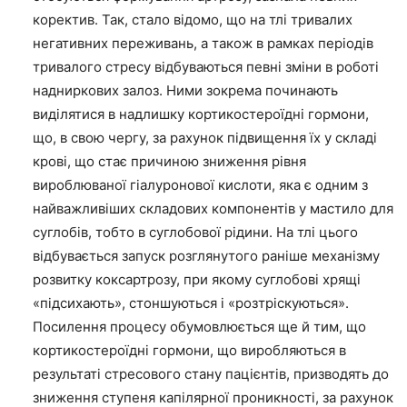
коректив. Так, стало відомо, що на тлі тривалих
негативних переживань, а також в рамках періодів
тривалого стресу відбуваються певні зміни в роботі
надниркових залоз. Ними зокрема починають
виділятися в надлишку кортикостероїдні гормони,
що, в свою чергу, за рахунок підвищення їх у складі
крові, що стає причиною зниження рівня
вироблюваної гіалуронової кислоти, яка є одним з
найважливіших складових компонентів у мастило для
суглобів, тобто в суглобової рідини. На тлі цього
відбувається запуск розглянутого раніше механізму
розвитку коксартрозу, при якому суглобові хрящі
«підсихають», стоншуються і «розтріскуються».
Посилення процесу обумовлюється ще й тим, що
кортикостероїдні гормони, що виробляються в
результаті стресового стану пацієнтів, призводять до
зниження ступеня капілярної проникності, за рахунок