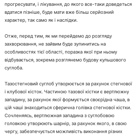
прогресувати, і лікування, до якого все-таки доведеться
вдатися пізніше, буде мати вже більш серйозний
характер, так само як і наслідки.
Отже, перед тим, як ми перейдемо до розгляду
захворювання, не зайвим буде зупинитись на
особливостях тієї області, поразка якої при ньому
відбувається, зокрема розглянемо будову кульшового
суглоба.
Тазостегновий суглоб утворюється за рахунок стегнової
і клубової кісток. Частиною тазової кістки є вертлюжну
западину, за рахунок якої формується своєрідна чаша, в
цій чаші знаходиться сферична голівка стегнової кістки.
Сочленяясь, вертлюжная западина з суглобовою
головкою утворюють шарнір, за рахунок якого, в свою
чергу, забезпечується можливість виконання різних