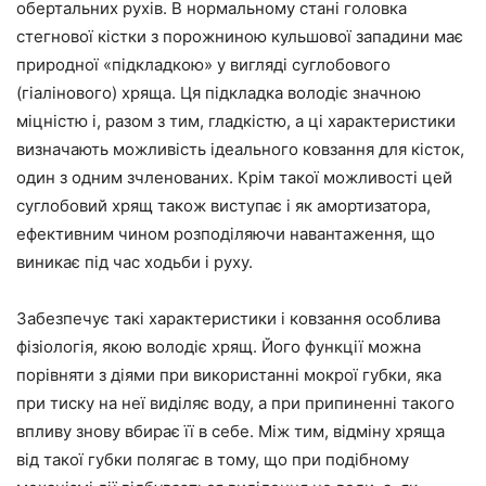
обертальних рухів. В нормальному стані головка
стегнової кістки з порожниною кульшової западини має
природної «підкладкою» у вигляді суглобового
(гіалінового) хряща. Ця підкладка володіє значною
міцністю і, разом з тим, гладкістю, а ці характеристики
визначають можливість ідеального ковзання для кісток,
один з одним зчленованих. Крім такої можливості цей
суглобовий хрящ також виступає і як амортизатора,
ефективним чином розподіляючи навантаження, що
виникає під час ходьби і руху.
Забезпечує такі характеристики і ковзання особлива
фізіологія, якою володіє хрящ. Його функції можна
порівняти з діями при використанні мокрої губки, яка
при тиску на неї виділяє воду, а при припиненні такого
впливу знову вбирає її в себе. Між тим, відміну хряща
від такої губки полягає в тому, що при подібному