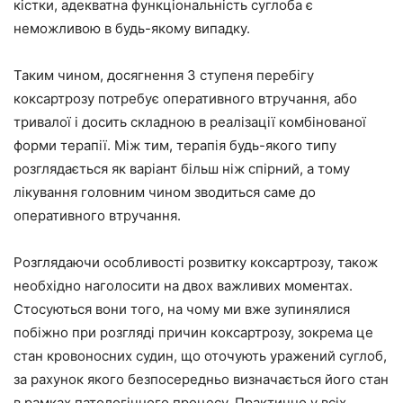
кістки, адекватна функціональність суглоба є
неможливою в будь-якому випадку.
Таким чином, досягнення 3 ступеня перебігу
коксартрозу потребує оперативного втручання, або
тривалої і досить складною в реалізації комбінованої
форми терапії. Між тим, терапія будь-якого типу
розглядається як варіант більш ніж спірний, а тому
лікування головним чином зводиться саме до
оперативного втручання.
Розглядаючи особливості розвитку коксартрозу, також
необхідно наголосити на двох важливих моментах.
Стосуються вони того, на чому ми вже зупинялися
побіжно при розгляді причин коксартрозу, зокрема це
стан кровоносних судин, що оточують уражений суглоб,
за рахунок якого безпосередньо визначається його стан
в рамках патологічного процесу. Практично у всіх