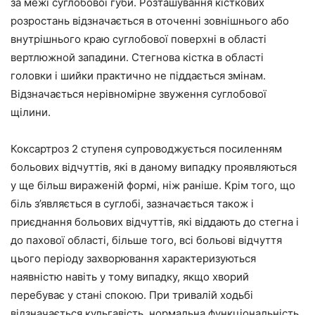
за межі суглобової губи. Розташування кісткових
розростань відзначається в оточенні зовнішнього або
внутрішнього краю суглобової поверхні в області
вертлюжной западини. Стегнова кістка в області
головки і шийки практично не піддається змінам.
Відзначається нерівномірне звуження суглобової
щілини.
Коксартроз 2 ступеня супроводжується посиленням
больових відчуттів, які в даному випадку проявляються
у ще більш вираженій формі, ніж раніше. Крім того, що
біль з’являється в суглобі, зазначається також і
приєднання больових відчуттів, які віддають до стегна і
до пахової області, більше того, всі больові відчуття
цього періоду захворювання характеризуються
наявністю навіть у тому випадку, якщо хворий
перебуває у стані спокою. При тривалій ходьбі
відзначається кульгавість, нормальна функціональність