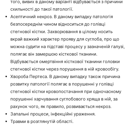
того, вивих в даному варіанті відбувається з причини
схильності до такої патології.
Асептичний некроз. В даному випадку патологія
безпосереднім чином відноситься до голівці
стегнової кістки. Захворювання в цілому носить
вкрай важкий характер прояву для суглоба, про що
можна судити на підставі процесу у зазначеній галузі,
полягає він замершою кісткової тканини.
Відбувається омертвіння кісткової тканини головки
стегнової кістки через порушення в ній кровообігу.
Хвороба Пертеса. В даному випадку також причина
розвитку патології полягає в порушенні у голівці
стегнової кістки кровопостачання при одночасному
порушенні харчування суглобового хряща в ній, за
рахунок чого, як правило, розвивається некроз.
Запальні процеси, інфекційні ураження.
Травми в розглянутій області.