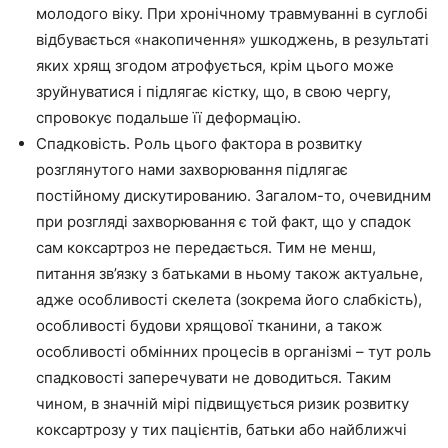
молодого віку. При хронічному травмуванні в суглобі
відбувається «накопичення» ушкоджень, в результаті
яких хрящ згодом атрофується, крім цього може
зруйнуватися і підлягає кістку, що, в свою чергу,
спровокує подальше її деформацію.
Спадковість. Роль цього фактора в розвитку
розглянутого нами захворювання підлягає
постійному дискутированию. Загалом-то, очевидним
при розгляді захворювання є той факт, що у спадок
сам коксартроз не передається. Тим не менш,
питання зв’язку з батьками в ньому також актуальне,
адже особливості скелета (зокрема його слабкість),
особливості будови хрящової тканини, а також
особливості обмінних процесів в організмі – тут роль
спадковості заперечувати не доводиться. Таким
чином, в значній мірі підвищується ризик розвитку
коксартрозу у тих пацієнтів, батьки або найближчі