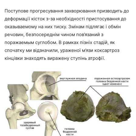
Поступове прогресування захворювання призводить до
деформації кісток з-за необхідності пристосування до
оказываемому на них тиску. Змінам підлягає і обмін
речовин, безпосереднім чином пов’язаний з
поражаемым суглобом. В рамках пізніх стадій, як
спочатку ми відзначили, ураженої м’язи коксартроз
кінцівки знаходять виражену ступінь атрофії.