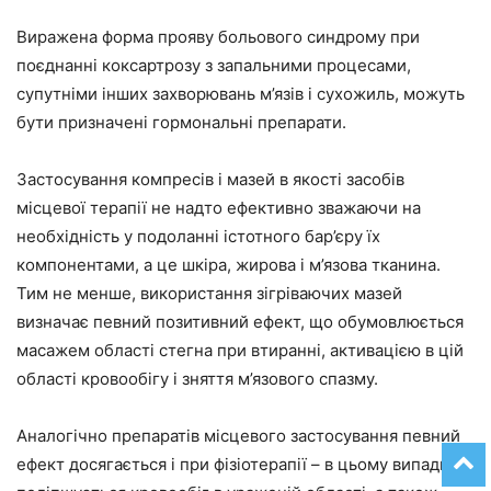
Виражена форма прояву больового синдрому при
поєднанні коксартрозу з запальними процесами,
супутніми інших захворювань м’язів і сухожиль, можуть
бути призначені гормональні препарати.
Застосування компресів і мазей в якості засобів
місцевої терапії не надто ефективно зважаючи на
необхідність у подоланні істотного бар’єру їх
компонентами, а це шкіра, жирова і м’язова тканина.
Тим не менше, використання зігріваючих мазей
визначає певний позитивний ефект, що обумовлюється
масажем області стегна при втиранні, активацією в цій
області кровообігу і зняття м’язового спазму.
Аналогічно препаратів місцевого застосування певний
ефект досягається і при фізіотерапії – в цьому випадку