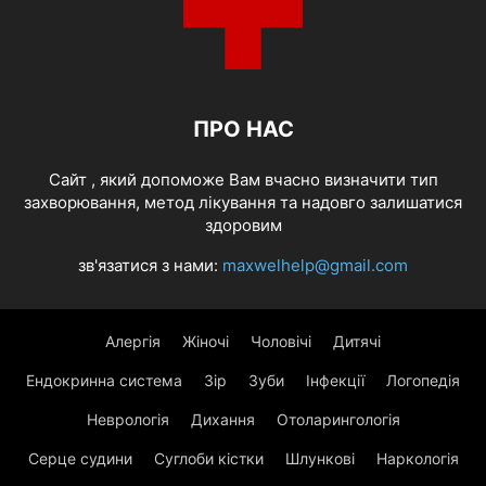
ПРО НАС
Cайт , який допоможе Вам вчасно визначити тип
захворювання, метод лікування та надовго залишатися
здоровим
зв'язатися з нами:
maxwelhelp@gmail.com
Алергія
Жіночі
Чоловічі
Дитячі
Ендокринна система
Зір
Зуби
Інфекції
Логопедія
Неврологія
Дихання
Отоларингологія
Серце судини
Суглоби кістки
Шлункові
Наркологія