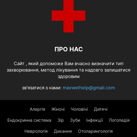
ПРО НАС
Cайт , який допоможе Вам вчасно визначити тип
захворювання, метод лікування та надовго залишатися
здоровим
зв'язатися з нами:
maxwelhelp@gmail.com
Алергія
Жіночі
Чоловічі
Дитячі
Ендокринна система
Зір
Зуби
Інфекції
Логопедія
Неврологія
Дихання
Отоларингологія