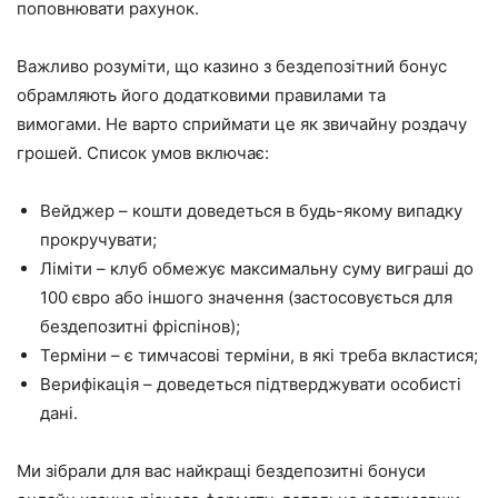
поповнювати рахунок.
Важливо розуміти, що казино з бездепозітний бонус
обрамляють його додатковими правилами та
вимогами. Не варто сприймати це як звичайну роздачу
грошей. Список умов включає:
Вейджер – кошти доведеться в будь-якому випадку
прокручувати;
Ліміти – клуб обмежує максимальну суму виграші до
100 євро або іншого значення (застосовується для
бездепозитні фріспінов);
Терміни – є тимчасові терміни, в які треба вкластися;
Верифікація – доведеться підтверджувати особисті
дані.
Ми зібрали для вас найкращі бездепозитні бонуси