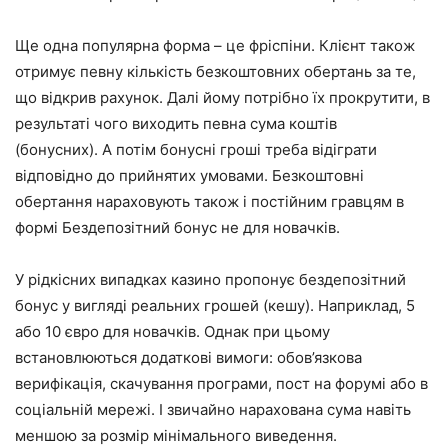
Ще одна популярна форма – це фріспіни. Клієнт також
отримує певну кількість безкоштовних обертань за те,
що відкрив рахунок. Далі йому потрібно їх прокрутити, в
результаті чого виходить певна сума коштів
(бонусних). А потім бонусні гроші треба відіграти
відповідно до прийнятих умовами. Безкоштовні
обертання нараховують також і постійним гравцям в
формі Бездепозітний бонус не для новачків.
У рідкісних випадках казино пропонує бездепозітний
бонус у вигляді реальних грошей (кешу). Наприклад, 5
або 10 євро для новачків. Однак при цьому
встановлюються додаткові вимоги: обов’язкова
верифікація, скачування програми, пост на форумі або в
соціальній мережі. І звичайно нарахована сума навіть
меншою за розмір мінімального виведення.