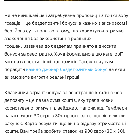
Чи не найцікавіше і затребуване пропозиції з точки зору
гравців – це бездепозитні бонуси в казино з висновком і
без. Його суть полягає в тому, що користувач отримує
заохочення без використання реальних
грошей. Зазвичай до бездепам прийнято відносити
бонуси за реєстрацію. Хоча формально в цю категорії
можна віднести і інші пропозиції. Також хочу вам
порадити
казино джокер бездепозитный бонус
на який
ви зможете виграти реальні гроші.
Класичний варіант бонуса за реєстрацію в казино без
депозиту – це певна сума коштів, яку треба новий
користувач отримує під вейджер. Наприклад, Гемблери
нараховують 30 євро з 30х просто за те, що він відкрив
рахунок. Варто розуміти, що ви не відразу отримаєте ці
кошти. Вам треба зробити ставок на 900 євро (30 х 30).