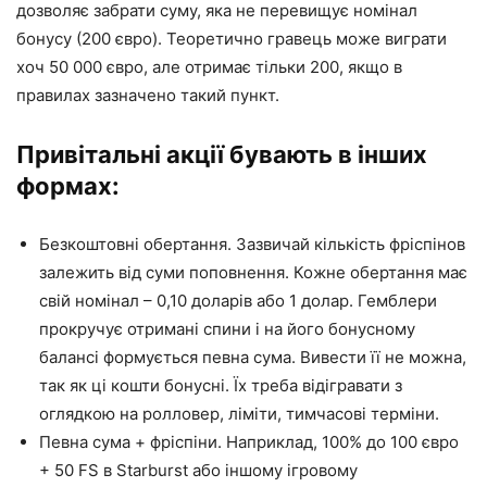
дозволяє забрати суму, яка не перевищує номінал
бонусу (200 євро). Теоретично гравець може виграти
хоч 50 000 євро, але отримає тільки 200, якщо в
правилах зазначено такий пункт.
Привітальні акції бувають в інших
формах:
Безкоштовні обертання. Зазвичай кількість фріспінов
залежить від суми поповнення. Кожне обертання має
свій номінал – 0,10 доларів або 1 долар. Гемблери
прокручує отримані спини і на його бонусному
балансі формується певна сума. Вивести її не можна,
так як ці кошти бонусні. Їх треба відігравати з
оглядкою на ролловер, ліміти, тимчасові терміни.
Певна сума + фріспіни. Наприклад, 100% до 100 євро
+ 50 FS в Starburst або іншому ігровому