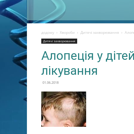
додому
Хвороби
Дитячі захворювання
Алопе
Дитячі захворювання
Алопеція у діте
лікування
01.06.2018