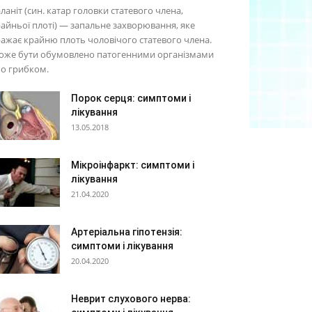
ланіт (син. катар головки статевого члена,
айньої плоті) — запальне захворювання, яке
ажає крайню плоть чоловічого статевого члена.
оже бути обумовлено патогенними організмами
о грибком.
Порок серця: симптоми і
лікування
13.05.2018
Мікроінфаркт: симптоми і
лікування
21.04.2020
Артеріальна гіпотензія:
симптоми і лікування
20.04.2020
Неврит слухового нерва: