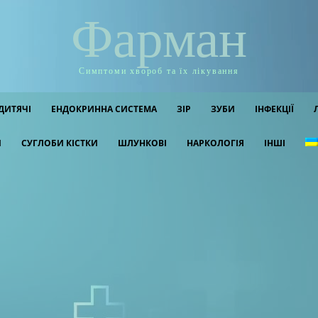
Фарман
Симптоми хвороб та їх лікування
ДИТЯЧІ
ЕНДОКРИННА СИСТЕМА
ЗІР
ЗУБИ
ІНФЕКЦІЇ
И
СУГЛОБИ КІСТКИ
ШЛУНКОВІ
НАРКОЛОГІЯ
ІНШІ