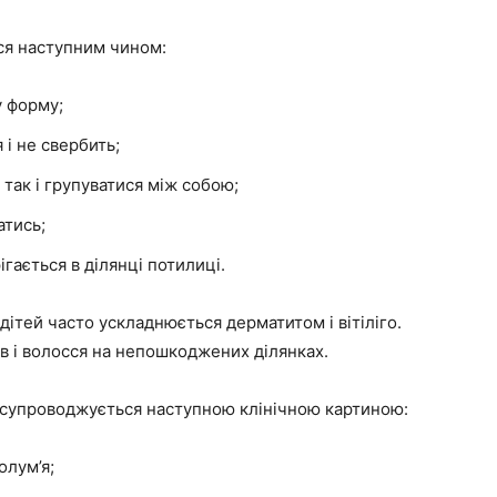
ься наступним чином:
у форму;
 і не свербить;
так і групуватися між собою;
атись;
ається в ділянці потилиці.
дітей часто ускладнюється дерматитом і вітіліго.
ів і волосся на непошкоджених ділянках.
 супроводжується наступною клінічною картиною:
олум’я;