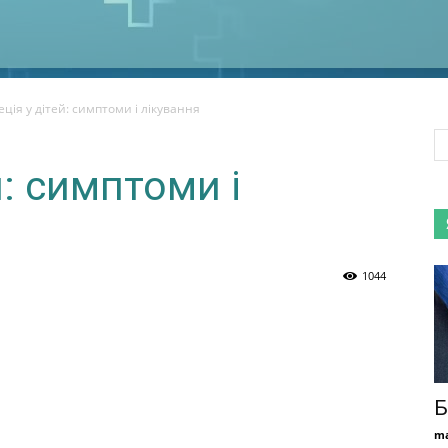
ція у дітей: симптоми і лікування
й: симптоми і
1044
Б
ma