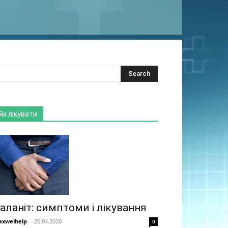
Як лікувати
аланіт: симптоми і лікування
xwelhelp
-
20.04.2020
0