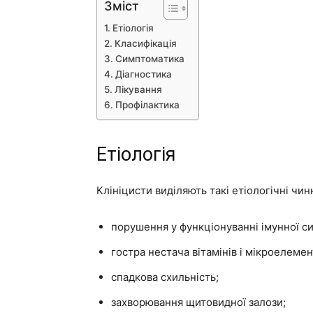
Зміст
Етіологія
Класифікація
Симптоматика
Діагностика
Лікування
Профілактика
Етіологія
Клініцисти виділяють такі етіологічні чин
порушення у функціонуванні імунної с
гостра нестача вітамінів і мікроелемент
спадкова схильність;
захворювання щитовидної залози;