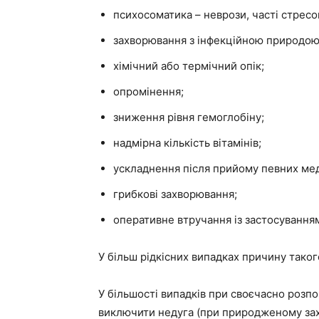
психосоматика – неврози, часті стресов
захворювання з інфекційною природою
хімічний або термічний опік;
опромінення;
зниження рівня гемоглобіну;
надмірна кількість вітамінів;
ускладнення після прийому певних ме
грибкові захворювання;
оперативне втручання із застосуванням
У більш рідкісних випадках причину таког
У більшості випадків при своєчасно розп
виключити недуга (при природженому захв