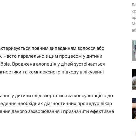
Ба
кр
вр
М
аб
рактеризується повним випаданням волосся або
. Часто паралельно з цим процесом у дитини
 брів. Вроджена алопеція у дітей зустрічається
іагностики та комплексного підходу в лікуванні
ння у дитини слід звертатися за консультацією до
едення необхідних діагностичних процедур лікар
ення даного захворювання і призначити ефективне