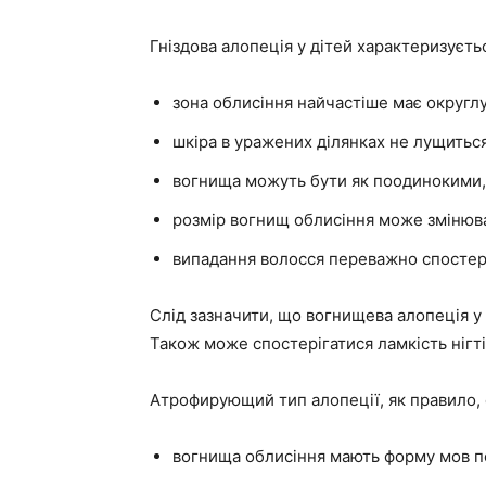
Гніздова алопеція у дітей характеризуєт
зона облисіння найчастіше має округл
шкіра в уражених ділянках не лущиться
вогнища можуть бути як поодинокими, 
розмір вогнищ облисіння може змінюв
випадання волосся переважно спостеріг
Слід зазначити, що вогнищева алопеція у 
Також може спостерігатися ламкість нігт
Атрофирующий тип алопеції, як правило,
вогнища облисіння мають форму мов п