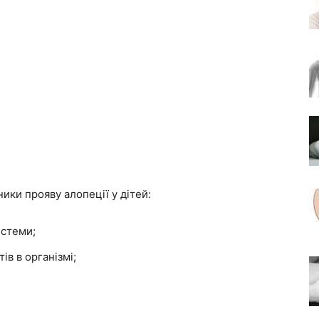
ники прояву алопеції у дітей:
истеми;
ів в організмі;