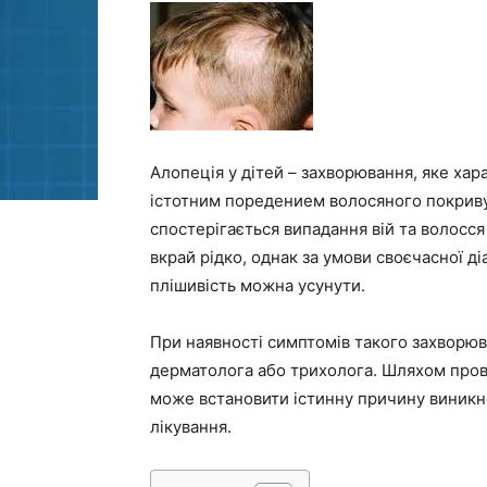
Алопеція у дітей – захворювання, яке ха
істотним поредением волосяного покриву
спостерігається випадання вій та волосся
вкрай рідко, однак за умови своєчасної д
плішивість можна усунути.
При наявності симптомів такого захворюва
дерматолога або трихолога. Шляхом пров
може встановити істинну причину виникн
лікування.