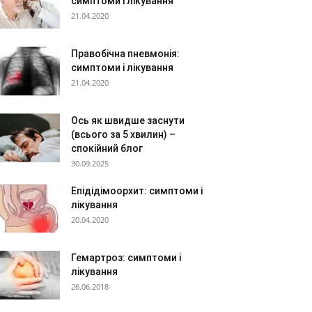
симптоми і лікування
21.04.2020
Правобічна пневмонія:
симптоми і лікування
21.04.2020
Ось як швидше заснути
(всього за 5 хвилин) –
спокійний блог
30.09.2025
Епідідімоорхит: симптоми і
лікування
20.04.2020
Гемартроз: симптоми і
лікування
26.06.2018