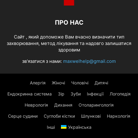
ПРО НАС
Cайт , який допоможе Вам вчасно визначити тип
захворювання, метод лікування та надовго залишатися
здоровим
зв'язатися з нами:
maxwelhelp@gmail.com
Алергія
Жіночі
Чоловічі
Дитячі
Ендокринна система
Зір
Зуби
Інфекції
Логопедія
Неврологія
Дихання
Отоларингологія
Серце судини
Суглоби кістки
Шлункові
Наркологія
Інші
Українська