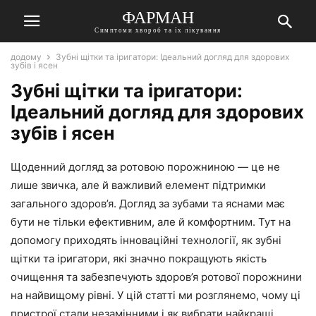
ФАРМАН
Симптоми хвороб та їх лікування
додому
Зубні щітки та іригатори: Ідеальний догляд для здорових
зубів і ясен
Зубні щітки та іригатори:
Ідеальний догляд для здорових
зубів і ясен
Щоденний догляд за ротовою порожниною — це не
лише звичка, але й важливий елемент підтримки
загального здоров’я. Догляд за зубами та яснами має
бути не тільки ефективним, але й комфортним. Тут на
допомогу приходять інноваційні технології, як зубні
щітки та іригатори, які значно покращують якість
очищення та забезпечують здоров’я ротової порожнини
на найвищому рівні. У цій статті ми розглянемо, чому ці
пристрої стали незамінними і як вибрати найкращі