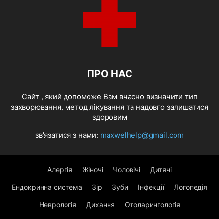
ПРО НАС
Cайт , який допоможе Вам вчасно визначити тип
захворювання, метод лікування та надовго залишатися
здоровим
зв'язатися з нами:
maxwelhelp@gmail.com
Алергія
Жіночі
Чоловічі
Дитячі
Ендокринна система
Зір
Зуби
Інфекції
Логопедія
Неврологія
Дихання
Отоларингологія