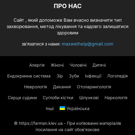
ПРО НАС
Cайт , який допоможе Вам вчасно визначити тип
захворювання, метод лікування та надовго залишатися
здоровим
зв'язатися з нами:
maxwelhelp@gmail.com
Алергія
Жіночі
Чоловічі
Дитячі
Ендокринна система
Зір
Зуби
Інфекції
Логопедія
Неврологія
Дихання
Отоларингологія
Серце судини
Суглоби кістки
Шлункові
Наркологія
Інші
Українська
© https://farman.kiev.ua - При копіюванні матеріалів
посилання на сайт обов'язкове