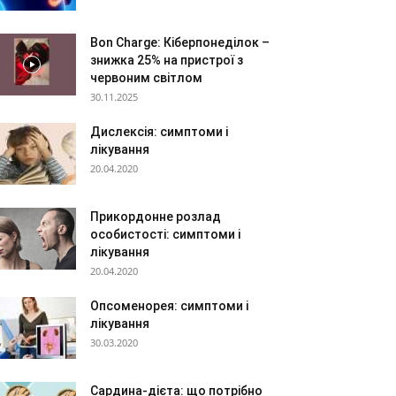
Bon Charge: Кіберпонеділок –
знижка 25% на пристрої з
червоним світлом
30.11.2025
Дислексія: симптоми і
лікування
20.04.2020
Прикордонне розлад
особистості: симптоми і
лікування
20.04.2020
Опсоменорея: симптоми і
лікування
30.03.2020
Сардина-дієта: що потрібно