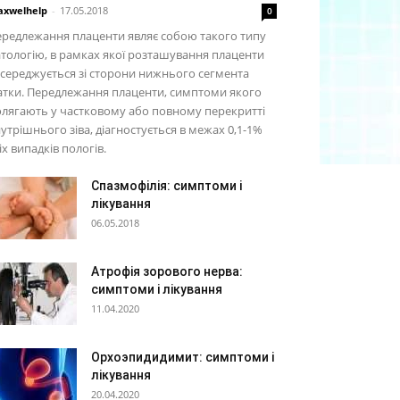
xwelhelp
-
17.05.2018
0
редлежання плаценти являє собою такого типу
тологію, в рамках якої розташування плаценти
середжується зі сторони нижнього сегмента
тки. Передлежання плаценти, симптоми якого
лягають у частковому або повному перекритті
утрішнього зіва, діагностується в межах 0,1-1%
іх випадків пологів.
Спазмофілія: симптоми і
лікування
06.05.2018
Атрофія зорового нерва:
симптоми і лікування
11.04.2020
Орхоэпидидимит: симптоми і
лікування
20.04.2020