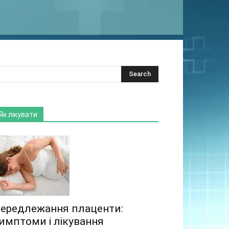
Як лікувати
ередлежання плаценти:
имптоми і лікування