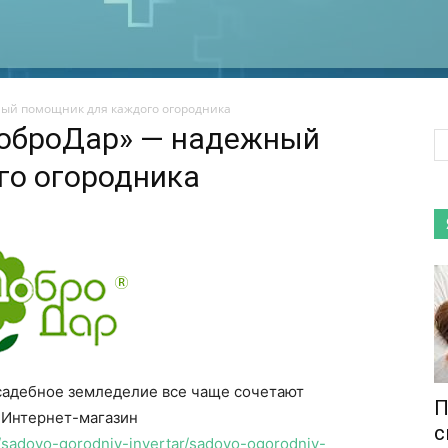
ый помощник для каждого огородника
ДоброДар» — надежный
го огородника
садебное земледелие все чаще сочетают
П
 Интернет-магазин
с
g/sadovo-gorodniy-invertar/sadovo-ogorodniy-