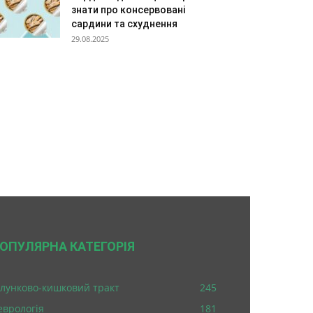
знати про консервовані
сардини та схуднення
29.08.2025
ОПУЛЯРНА КАТЕГОРІЯ
лунково-кишковий тракт
245
еврологія
181