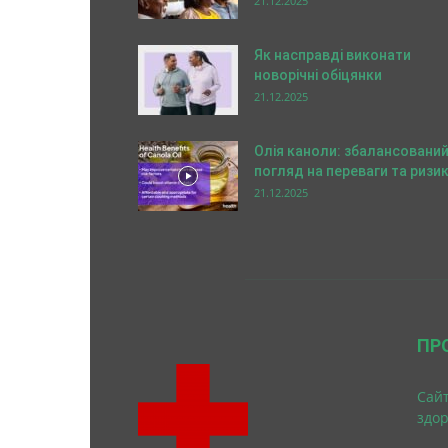
21.12.2025
Як насправді виконати
новорічні обіцянки
21.12.2025
Олія каноли: збалансовани
погляд на переваги та ризи
21.12.2025
ПР
Cайт
здо