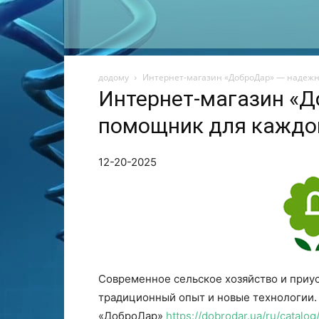
додому
Интернет-магазин «ДоброДар» — надежн
Интернет-магазин «
помощник для каждо
12-20-2025
Современное сельское хозяйство и приу
традиционный опыт и новые технологии.
«ДоброДар»
https://dobrodar.ua/ru/catalo