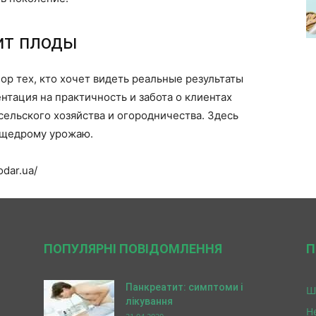
ит плоды
р тех, кто хочет видеть реальные результаты
нтация на практичность и забота о клиентах
ельского хозяйства и огородничества. Здесь
к щедрому урожаю.
dar.ua/
ПОПУЛЯРНІ ПОВІДОМЛЕННЯ
П
Панкреатит: симптоми і
Ш
лікування
Н