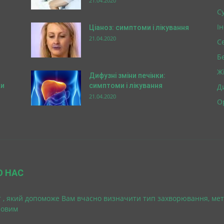
21.04.2020
Су
І
Ціаноз: симптоми і лікування
21.04.2020
С
Б
Ж
й
Дифузні зміни печінки:
ки
симптоми і лікування
Д
21.04.2020
О
О НАС
 , який допоможе Вам вчасно визначити тип захворювання, мет
ровим