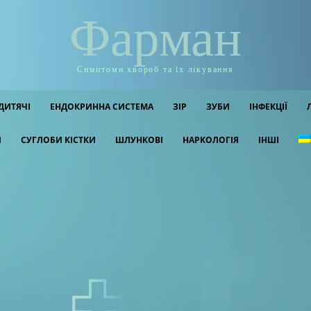
Фарман
Симптоми хвороб та їх лікування
ДИТЯЧІ
ЕНДОКРИННА СИСТЕМА
ЗІР
ЗУБИ
ІНФЕКЦІЇ
И
СУГЛОБИ КІСТКИ
ШЛУНКОВІ
НАРКОЛОГІЯ
ІНШІ