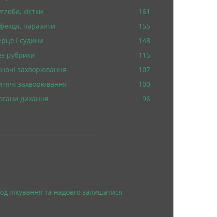
глоби, кістки
161
нфекції, паразити
155
ерце і судини
148
ез рубрики
115
іночі захворювання
107
итячі захворювання
100
ргани дихання
96
од лікування та надовго залишатися