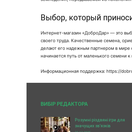
Выбор, который принос
Интернет-магазин «ДоброДар» — это выбо
своего труда. Качественные семена, орие
делают его надежным партнером в мире с
начинается путь от маленького семени 
Информационная поддержка: https://dobro
ВИБІР РЕДАКТОРА
Розумні різдвяні ігри для
значущих зв’язків