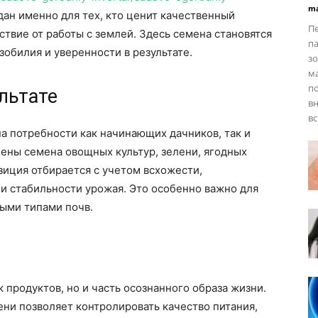
ma
дан именно для тех, кто ценит качественный
Пе
ствие от работы с землей. Здесь семена становятся
па
зобилия и уверенности в результате.
зо
ма
по
ультате
вн
вс
а потребности как начинающих дачников, так и
ены семена овощных культур, зелени, ягодных
зиция отбирается с учетом всхожести,
и стабильности урожая. Это особенно важно для
ными типами почв.
 продуктов, но и часть осознанного образа жизни.
ни позволяет контролировать качество питания,