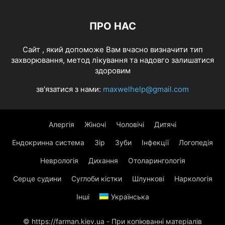
ПРО НАС
Cайт , який допоможе Вам вчасно визначити тип
захворювання, метод лікування та надовго залишатися
здоровим
зв'язатися з нами:
maxwelhelp@gmail.com
Алергія
Жіночі
Чоловічі
Дитячі
Ендокринна система
Зір
Зуби
Інфекції
Логопедія
Неврологія
Дихання
Отоларингологія
Серце судини
Суглоби кістки
Шлункові
Наркологія
Інші
Українська
© https://farman.kiev.ua - При копіюванні матеріалів