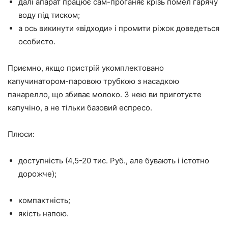
далі апарат працює сам-проганяє крізь помел гарячу
воду під тиском;
а ось викинути «відходи» і промити ріжок доведеться
особисто.
Приємно, якщо пристрій укомплектовано
капучинатором-паровою трубкою з насадкою
панарелло, що збиває молоко. З нею ви приготуєте
капучіно, а не тільки базовий еспресо.
Плюси:
доступність (4,5-20 тис. Руб., але бувають і істотно
дорожче);
компактність;
якість напою.