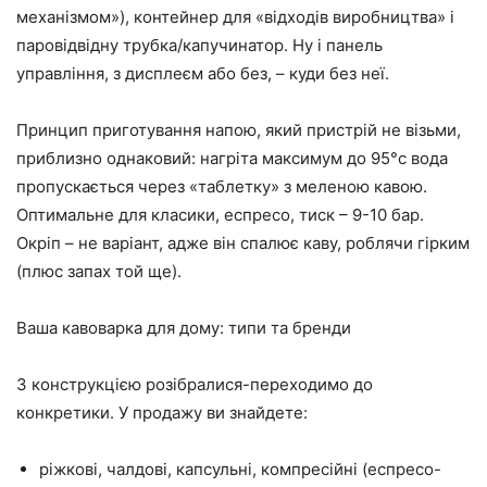
механізмом»), контейнер для «відходів виробництва» і
паровідвідну трубка/капучинатор. Ну і панель
управління, з дисплеєм або без, – куди без неї.
Принцип приготування напою, який пристрій не візьми,
приблизно однаковий: нагріта максимум до 95°c вода
пропускається через «таблетку» з меленою кавою.
Оптимальне для класики, еспресо, тиск – 9-10 бар.
Окріп – не варіант, адже він спалює каву, роблячи гірким
(плюс запах той ще).
Ваша кавоварка для дому: типи та бренди
З конструкцією розібралися-переходимо до
конкретики. У продажу ви знайдете:
ріжкові, чалдові, капсульні, компресійні (еспресо-