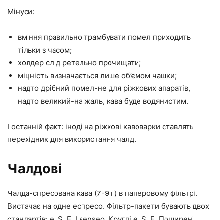
Мінуси:
вміння правильно трамбувати помел приходить
тільки з часом;
холдер слід ретельно прочищати;
міцність визначається лише об’ємом чашки;
надто дрібний помел-не для ріжкових апаратів,
надто великий-на жаль, кава буде водянистим.
І останній факт: іноді на ріжкові кавоварки ставлять
перехідник для використання чалд.
Чалдові
Чалда-спресована кава (7-9 г) в паперовому фільтрі.
Вистачає на одне еспресо. Фільтр-пакети бувають двох
стандартів: e. S. E. І senseo. Круглі e. S. E. Поширені