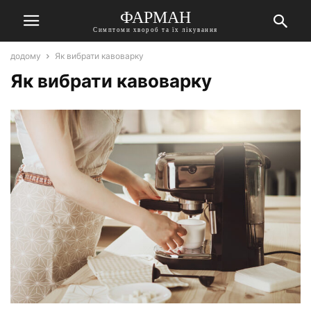
ФАРМАН
Симптоми хвороб та їх лікування
додому
Як вибрати кавоварку
Як вибрати кавоварку