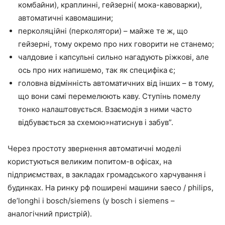
комбайни), краплинні, гейзерні( мока-кавоварки),
автоматичні кавомашини;
перколяційні (перколятори) – майже те ж, що
гейзерні, тому окремо про них говорити не станемо;
чалдовие і капсульні сильно нагадують ріжкові, але
ось про них напишемо, так як специфіка є;
головна відмінність автоматичних від інших – в тому,
що вони самі перемелюють каву. Ступінь помелу
тонко налаштовується. Взаємодія з ними часто
відбувається за схемою»натиснув і забув”.
Через простоту звернення автоматичні моделі
користуються великим попитом-в офісах, на
підприємствах, в закладах громадського харчування і
будинках. На ринку рф поширені машини saeco / philips,
de’longhi і bosch/siemens (у bosch і siemens –
аналогічний пристрій).