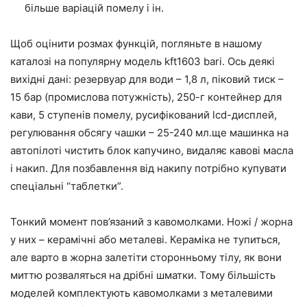
більше варіацій помелу і ін.
Щоб оцінити розмах функцій, погляньте в нашому
каталозі на популярну модель kft1603 bari. Ось деякі
вихідні дані: резервуар для води – 1,8 л, піковий тиск –
15 бар (промислова потужність), 250-г контейнер для
кави, 5 ступенів помелу, русифікований lcd-дисплей,
регулювання обсягу чашки – 25-240 мл.ще машинка на
автопілоті чистить блок капучино, видаляє кавові масла
і накип. Для позбавлення від накипу потрібно купувати
спеціальні “таблетки”.
Тонкий момент пов’язаний з кавомолками. Ножі / жорна
у них – керамічні або металеві. Кераміка не тупиться,
але варто в жорна залетіти сторонньому тілу, як вони
миттю розваляться на дрібні шматки. Тому більшість
моделей комплектують кавомолками з металевими