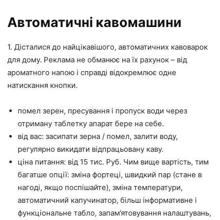
Автоматичні кавомашини
1. Дісталися до найцікавішого, автоматичних кавоварок
для дому. Реклама не обманює на їх рахунок – від
ароматного напою і справді відокремлює одне
натискання кнопки.
помел зерен, пресування і пропуск води через
отриману таблетку апарат бере на себе.
від вас: засипати зерна / помел, залити воду,
регулярно викидати відпрацьовану каву.
ціна питання: від 15 тис. Руб. Чим вище вартість, тим
багатше опції: зміна фортеці, швидкий пар (стане в
нагоді, якщо поспішайте), зміна температури,
автоматичний капучинатор, більш інформативне і
функціональне табло, запам’ятовування налаштувань,