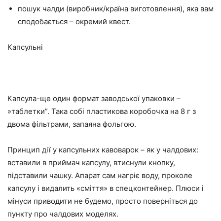
пошук чалди (виробник/країна виготовлення), яка вам
сподобається – окремий квест.
Капсульні
Капсула-ще один формат заводської упаковки –
»таблетки”. Така собі пластикова коробочка на 8 г з
двома фільтрами, запаяна фольгою.
Принцип дії у капсульних кавоварок – як у чалдових:
вставили в приймач капсулу, втиснули кнопку,
підставили чашку. Апарат сам нагріє воду, проколе
капсулу і видалить «сміття» в спецконтейнер. Плюси і
мінуси приводити не будемо, просто поверніться до
пункту про чалдових моделях.