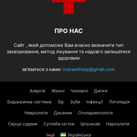
ПРО НАС
Cайт , який допоможе Вам вчасно визначити тип
захворювання, метод лікування та надовго залишатися
здоровим
зв'язатися з нами:
maxwelhelp@gmail.com
Алергія
Жіночі
Чоловічі
Дитячі
Ендокринна система
Зір
Зуби
Інфекції
Логопедія
Неврологія
Дихання
Отоларингологія
Серце судини
Суглоби кістки
Шлункові
Наркологія
Інші
Українська