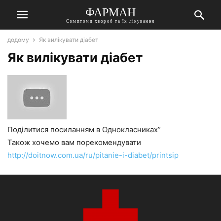
ФАРМАН
Симптоми хвороб та їх лікування
додому
Як вилікувати діабет
Як вилікувати діабет
Поділитися посиланням в Однокласниках”
Також хочемо вам порекомендувати
http://doitnow.com.ua/ru/pitanie-i-diabet/printsip