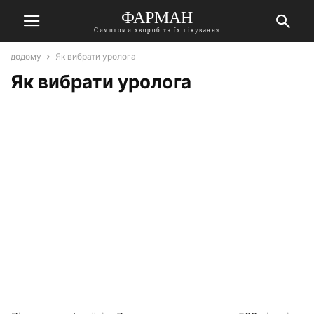
ФАРМАН
Симптоми хвороб та їх лікування
додому
Як вибрати уролога
Як вибрати уролога