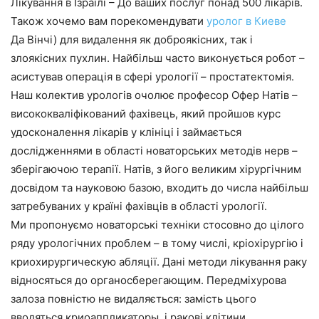
Лікування в Ізраїлі – До ваших послуг понад 500 лікарів.
Також хочемо вам порекомендувати
уролог в Киеве
Да Вінчі) для видалення як доброякісних, так і
злоякісних пухлин. Найбільш часто виконується робот –
асистував операція в сфері урології – простатектомія.
Наш колектив урологів очолює професор Офер Натів –
висококваліфікований фахівець, який пройшов курс
удосконалення лікарів у клініці і займається
дослідженнями в області новаторських методів нерв –
зберігаючою терапії. Натів, з його великим хірургічним
досвідом та науковою базою, входить до числа найбільш
затребуваних у країні фахівців в області урології.
Ми пропонуємо новаторські техніки стосовно до цілого
ряду урологічних проблем – в тому числі, кріохірургію і
криохирургическую абляції. Дані методи лікування раку
відносяться до органосберегающим. Передміхурова
залоза повністю не видаляється: замість цього
вводяться криоаппликаторы, і ракові клітини