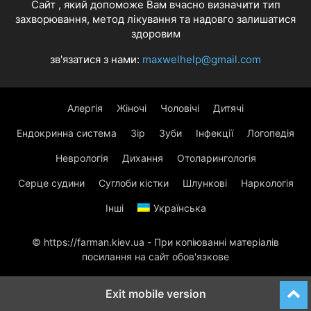
Cайт , який допоможе Вам вчасно визначити тип
захворювання, метод лікування та надовго залишатися
здоровим
зв'язатися з нами:
maxwelhelp@gmail.com
Алергія
Жіночі
Чоловічі
Дитячі
Ендокринна система
Зір
Зуби
Інфекції
Логопедія
Неврологія
Дихання
Отоларингологія
Серце судини
Суглоби кістки
Шлункові
Наркологія
Інші
Українська
© https://farman.kiev.ua - При копіюванні матеріалів
посилання на сайт обов'язкове
Exit mobile version