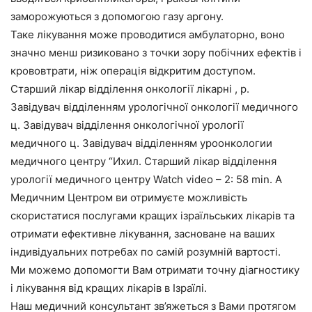
заморожуються з допомогою газу аргону.
Таке лікування може проводитися амбулаторно, воно
значно менш ризиковано з точки зору побічних ефектів і
крововтрати, ніж операція відкритим доступом.
Старший лікар відділення онкології лікарні , р.
Завідувач відділенням урологічної онкології медичного
ц. Завідувач відділення онкологічної урології
медичного ц. Завідувач відділенням уроонкологии
медичного центру “Ихил. Старший лікар відділення
урології медичного центру Watch video – 2: 58 min. A
Медичним Центром ви отримуєте можливість
скористатися послугами кращих ізраїльських лікарів та
отримати ефективне лікування, засноване на ваших
індивідуальних потребах по самій розумній вартості.
Ми можемо допомогти Вам отримати точну діагностику
і лікування від кращих лікарів в Ізраїлі.
Наш медичний консультант зв’яжеться з Вами протягом