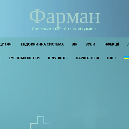
Фарман
Симптоми хвороб та їх лікування
ДИТЯЧІ
ЕНДОКРИННА СИСТЕМА
ЗІР
ЗУБИ
ІНФЕКЦІЇ
И
СУГЛОБИ КІСТКИ
ШЛУНКОВІ
НАРКОЛОГІЯ
ІНШІ