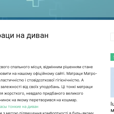
раци на диван
вого спального місця, відмінним рішенням стане
мовити на нашому офіційному сайті. Матраци Матро-
ластичністю і стовідсоткової гігієнічністю. А
 залежності від своїх уподобань. Ці тонкі матраци
ля жорсткого, невдало придбаного великого
очинок на якому перетворився на кошмар.
І
асы тонкие на диван
м
и з метою підвищення комфортності в будь-якому