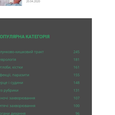
20.04.2020
ОПУЛЯРНА КАТЕГОРІЯ
лунково-кишковий тракт
245
еврологія
181
глоби, кістки
161
нфекції, паразити
155
ерце і судини
148
ез рубрики
131
іночі захворювання
107
итячі захворювання
100
ргани дихання
96