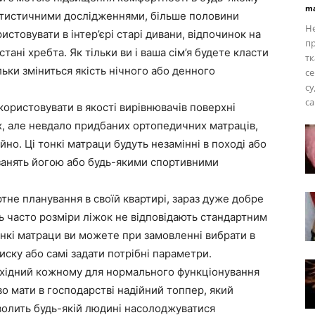
ma
статистичними дослідженнями, більше половини
Не
стовувати в інтер’єрі старі дивани, відпочинок на
п
ані хребта. Як тільки ви і ваша сім’я будете класти
тк
льки зміниться якість нічного або денного
се
су
са
ористовувати в якості вирівнювачів поверхні
х, але невдало придбаних ортопедичних матраців,
о. Ці тонкі матраци будуть незамінні в поході або
я занять йогою або будь-якими спортивними
.
ртне планування в своїй квартирі, зараз дуже добре
ь часто розміри ліжок не відповідають стандартним
нкі матраци ви можете при замовленні вибрати в
иску або самі задати потрібні параметри.
бхідний кожному для нормального функціонування
о мати в господарстві надійний топпер, який
зволить будь-якій людині насолоджуватися