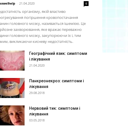
xwelhelp
-
21.04.2020
0
достатність організму, якій властиво
рогресування погіршення кровопостачання
анин головного мозку, називається ішемією. Це
рйозне захворювання, яке вражає переважно
дини головного мозку, закупорюючи їх і, тим
мим, викликаючи кисневу недостатність.
Географічний язик: симптоми
і лікування
21.04.2020
Панкреонекроз: симптоми і
лікування
29.08.2018
Нервовий тик: симптоми і
лікування
03.05.2018