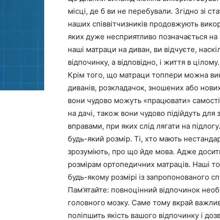
місці, де б ви не перебували. Згідно зі 
наших співвітчизників продовжують викори
яких дуже несприятливо позначається на ст
наші матраци на диван, ви відчуєте, наскі
відпочинку, а відповідно, і життя в цілому.
Крім того, що матраци топпери можна вик
диванів, розкладачок, зношених або нови
вони чудово можуть «працювати» самостійн
на дачі, також вони чудово підійдуть дл
вправами, при яких слід лягати на підлогу
будь-який розмір. Ті, хто мають нестанда
зрозуміють, про що йде мова. Адже досит
розмірам ортопедичних матраців. Наші то
будь-якому розмірі із запропонованого сп
Пам’ятайте: повноцінний відпочинок нео
головного мозку. Саме тому вкрай важлив
поліпшить якість вашого відпочинку і до