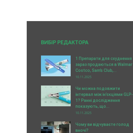
ВИБІР РЕДАКТОРА
1 Препарати для схуднення
зараз продаються в Walmart
Costco, Sam’s Club,...
10.11.2025
Чи можна подовжити
інтервал між ін’єкціями GLP-
1? Ранні дослідження
показують, що...
10.11.2025
Чому ви відчуваєте голод
вночі?