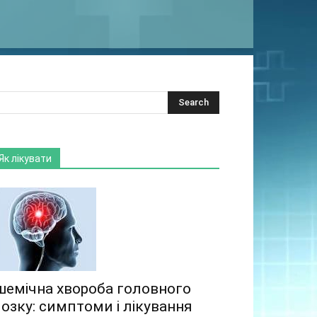
Як лікувати
шемічна хвороба головного
озку: симптоми і лікування