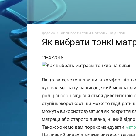
додому
Як вибрати тонкі матраци на диван
Як вибрати тонкі мат
11-4-2018
Якщо ви хочете підвищити комфортність с
купівля матрацу на диван, який можна за
рол цієї серії відрізняються дивовижною е
ступінь жорсткості ви можете підібрати в
можуть використовуватися як покриття д
матраца або старого дивана, нічний відп
Також хочемо вам порекомендувати
матр
Це дивний винахід можна використовуват