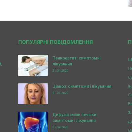
ПОПУЛЯРНІ ПОВІДОМЛЕННЯ
П
Панкреатит: симптоми і
Ш
,
лікування
Н
21.04.2020
Су
І
Ціаноз: симптоми і лікування
21.04.2020
С
Б
Ж
Дифузні зміни печінки:
симптоми і лікування
Д
21.04.2020
О