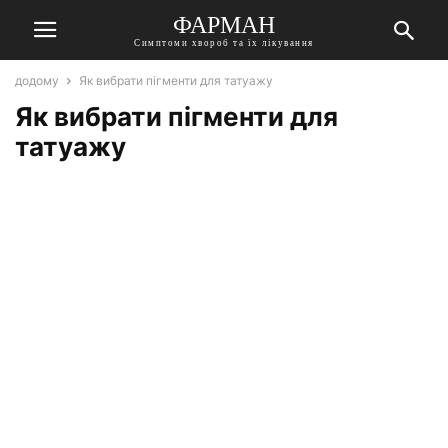
ФАРМАН
Симптоми хвороб та їх лікування
додому
Як вибрати пігменти для татуажу
Як вибрати пігменти для
татуажу