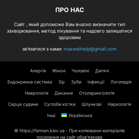
ПРО НАС
Cайт , який допоможе Вам вчасно визначити тип
захворювання, метод лікування та надовго залишатися
здоровим
зв'язатися з нами:
maxwelhelp@gmail.com
Алергія
Жіночі
Чоловічі
Дитячі
Ендокринна система
Зір
Зуби
Інфекції
Логопедія
Неврологія
Дихання
Отоларингологія
Серце судини
Суглоби кістки
Шлункові
Наркологія
Інші
Українська
© https://farman.kiev.ua - При копіюванні матеріалів
посилання на сайт обов'язкове