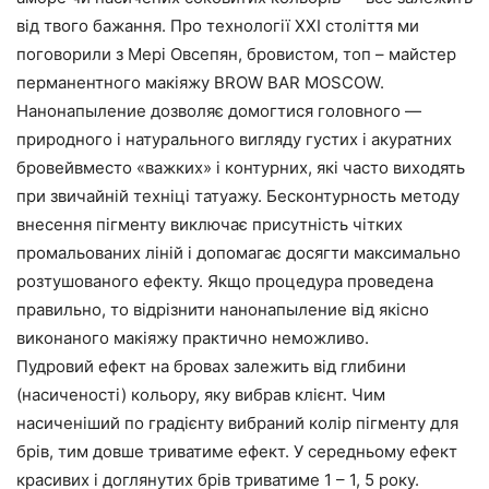
від твого бажання. Про технології ХХІ століття ми
поговорили з Мері Овсепян, бровистом, топ – майстер
перманентного макіяжу BROW BAR MOSCOW.
Нанонапыление дозволяє домогтися головного —
природного і натурального вигляду густих і акуратних
бровейвместо «важких» і контурних, які часто виходять
при звичайній техніці татуажу. Бесконтурность методу
внесення пігменту виключає присутність чітких
промальованих ліній і допомагає досягти максимально
розтушованого ефекту. Якщо процедура проведена
правильно, то відрізнити нанонапыление від якісно
виконаного макіяжу практично неможливо.
Пудровий ефект на бровах залежить від глибини
(насиченості) кольору, яку вибрав клієнт. Чим
насиченіший по градієнту вибраний колір пігменту для
брів, тим довше триватиме ефект. У середньому ефект
красивих і доглянутих брів триватиме 1 – 1, 5 року.