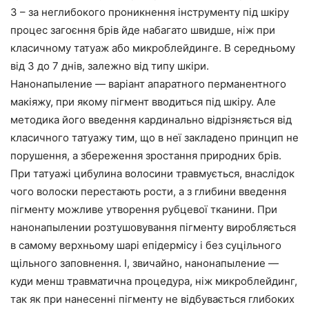
З – за неглибокого проникнення інструменту під шкіру
процес загоєння брів йде набагато швидше, ніж при
класичному татуаж або микроблейдинге. В середньому
від 3 до 7 днів, залежно від типу шкіри.
Нанонапыление — варіант апаратного перманентного
макіяжу, при якому пігмент вводиться під шкіру. Але
методика його введення кардинально відрізняється від
класичного татуажу тим, що в неї закладено принцип не
порушення, а збереження зростання природних брів.
При татуажі цибулина волосини травмується, внаслідок
чого волоски перестають рости, а з глибини введення
пігменту можливе утворення рубцевої тканини. При
нанонапылении розтушовування пігменту виробляється
в самому верхньому шарі епідермісу і без суцільного
щільного заповнення. І, звичайно, нанонапыление —
куди менш травматична процедура, ніж микроблейдинг,
так як при нанесенні пігменту не відбувається глибоких