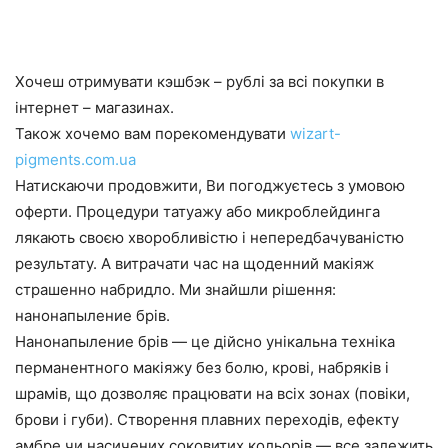
Хочеш отримувати кэшбэк – рублі за всі покупки в
інтернет – магазинах.
Також хочемо вам порекомендувати
wizart-
pigments.com.ua
Натискаючи продовжити, Ви погоджуєтесь з умовою
оферти. Процедури татуажу або микроблейдинга
лякають своєю хворобливістю і непередбачуваністю
результату. А витрачати час на щоденний макіяж
страшенно набридло. Ми знайшли рішення:
нанонапыление брів.
Нанонапыление брів — це дійсно унікальна техніка
перманентного макіяжу без болю, крові, набряків і
шрамів, що дозволяє працювати на всіх зонах (повіки,
брови і губи). Створення плавних переходів, ефекту
амбре чи насичених соковитих кольорів — все залежить