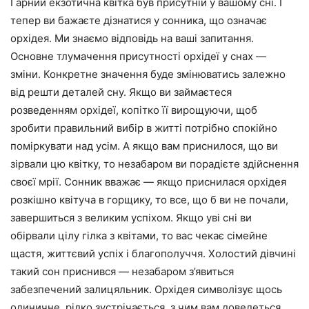
Гарний екзотична квітка був присутній у вашому сні. І
тепер ви бажаєте дізнатися у сонника, що означає
орхідея. Ми знаємо відповідь на ваші запитання.
Основне тлумачення присутності орхідеї у снах —
зміни. Конкретне значення буде змінюватись залежно
від решти деталей сну. Якщо ви займаєтеся
розведенням орхідеї, копітко її вирощуючи, щоб
зробити правильний вибір в житті потрібно спокійно
поміркувати над усім. А якщо вам приснилося, що ви
зірвали цю квітку, то незабаром ви порадієте здійснення
своєї мрії. Сонник вважає — якщо приснилася орхідея
розкішно квітуча в горщику, то все, що б ви не почали,
завершиться з великим успіхом. Якщо уві сні ви
обірвали цілу гілка з квітами, то вас чекає сімейне
щастя, життєвий успіх і благополуччя. Холостий дівчині
такий сон приснився — незабаром з’явиться
забезпечений залицяльник. Орхідея символізує щось
одиничне, рідко зустрічається, з чим вам доведеться