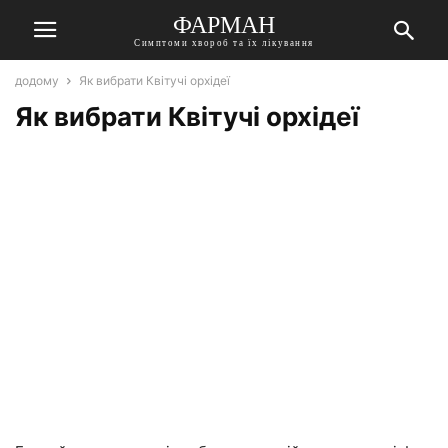
ФАРМАН
Симптоми хвороб та їх лікування
додому
Як вибрати Квітучі орхідеї
Як вибрати Квітучі орхідеї