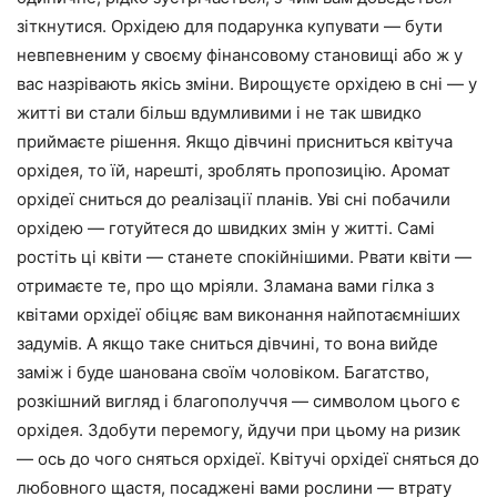
зіткнутися. Орхідею для подарунка купувати — бути
невпевненим у своєму фінансовому становищі або ж у
вас назрівають якісь зміни. Вирощуєте орхідею в сні — у
житті ви стали більш вдумливими і не так швидко
приймаєте рішення. Якщо дівчині присниться квітуча
орхідея, то їй, нарешті, зроблять пропозицію. Аромат
орхідеї сниться до реалізації планів. Уві сні побачили
орхідею — готуйтеся до швидких змін у житті. Самі
ростіть ці квіти — станете спокійнішими. Рвати квіти —
отримаєте те, про що мріяли. Зламана вами гілка з
квітами орхідеї обіцяє вам виконання найпотаємніших
задумів. А якщо таке сниться дівчині, то вона вийде
заміж і буде шанована своїм чоловіком. Багатство,
розкішний вигляд і благополуччя — символом цього є
орхідея. Здобути перемогу, йдучи при цьому на ризик
— ось до чого сняться орхідеї. Квітучі орхідеї сняться до
любовного щастя, посаджені вами рослини — втрату