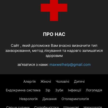
ПРО НАС
Cайт , який допоможе Вам вчасно визначити тип
захворювання, метод лікування та надовго залишатися
здоровим
зв'язатися з нами:
maxwelhelp@gmail.com
Алергія
Жіночі
Чоловічі
Дитячі
Ендокринна система
Зір
Зуби
Інфекції
Логопедія
Неврологія
Дихання
Отоларингологія
Серце судини
Суглоби кістки
Шлункові
Наркологія