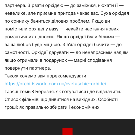
партнера. Зірвати орхідею — до заміжжя, нюхати її —
невелике, але приємне пригода чекає вас. Суха орхідея
по соннику бачиться ділових проблем. Якщо ви
помістили орхідеї у вазу — чекайте настання нових
романтичних відносин. Якщо орхідеї були білими —
ваша любов буде міцною. Зів’ялі орхідеї бачити — до
самотності. Орхідеї дарувати — до ненапрасным надіям,
якщо отримали в подарунок — марні сподівання
повернути партнера.
Також хочемо вам порекомендувати
https://orchidsworld.com.ua/cvetuschie-orhidei
Гарячі темы8 Березня: як готуватися і де відзначити.
Список фільмів: що дивитися на вихідних. Особисті
гроші: як правильно збирати і економічних.