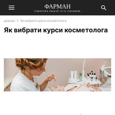
ФАРМАН
Симптоми хвороб та їх лікування
додому
Як вибрати курси косметолога
Як вибрати курси косметолога