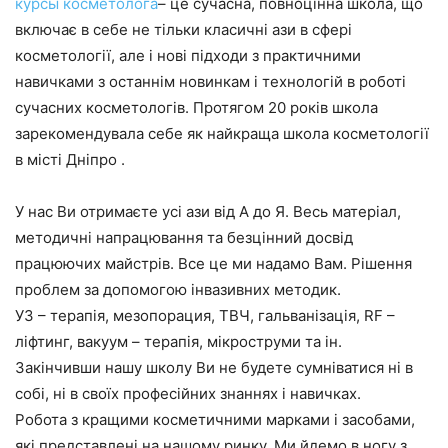
курсы косметолога
– це сучасна, повноцінна школа, що
включає в себе не тільки класичні ази в сфері
косметології, але і нові підходи з практичними
навичками з останнім новинкам і технологій в роботі
сучасних косметологів. Протягом 20 років школа
зарекомендувала себе як найкраща школа косметології
в місті Дніпро .
У нас Ви отримаєте усі ази від А до Я. Весь матеріал,
методичні напрацювання та безцінний досвід
працюючих майстрів. Все це ми надамо Вам. Рішення
проблем за допомогою інвазивних методик.
УЗ – терапія, мезопорация, ТВЧ, гальванізація, RF –
ліфтинг, вакуум – терапія, мікроструми та ін.
Закінчивши нашу школу Ви не будете сумніватися ні в
собі, ні в своїх професійних знаннях і навичках.
Робота з кращими косметичними марками і засобами,
які представлені на нашому ринку. Ми йдемо в ногу з