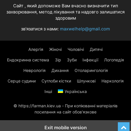
Cайт , який допоможе Вам вчасно визначити тип
захворювання, метод лікування та надовго залишатися
здоровим
зв'язатися з нами:
maxwelhelp@gmail.com
Алергія
Жіночі
Чоловічі
Дитячі
Ендокринна система
Зір
Зуби
Інфекції
Логопедія
Неврологія
Дихання
Отоларингологія
Серце судини
Суглоби кістки
Шлункові
Наркологія
Інші
Українська
© https://farman.kiev.ua - При копіюванні матеріалів
посилання на сайт обов'язкове
Exit mobile version