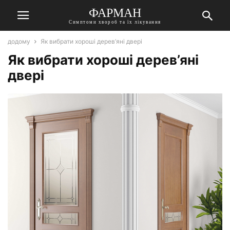
ФАРМАН
Симптоми хвороб та їх лікування
додому
Як вибрати хороші дерев’яні двері
Як вибрати хороші дерев’яні
двері