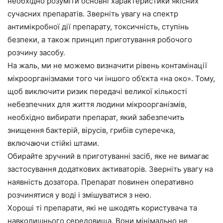
необхідно розуміти основні характеристики якісних
сучасних препаратів. Зверніть увагу на спектр
антимікробної дії препарату, токсичність, ступінь
безпеки, а також принцип приготування робочого
розчину засобу.
На жаль, ми не можемо визначити рівень контамінації
мікроорганізмами того чи іншого об’єкта «на око». Тому,
щоб виключити ризик передачі великої кількості
небезпечних для життя людини мікроорганізмів,
необхідно вибирати препарат, який забезпечить
знищення бактерій, вірусів, грибів суперечка,
включаючи стійкі штами.
Обирайте зручний в приготуванні засіб, яке не вимагає
застосування додаткових активаторів. Зверніть увагу на
наявність дозатора. Препарат повинен оперативно
розчинятися у воді і змішуватися з нею.
Хороші ті препарати, які не шкодять користувача та
навколишнього середовища. Вони мінімально не