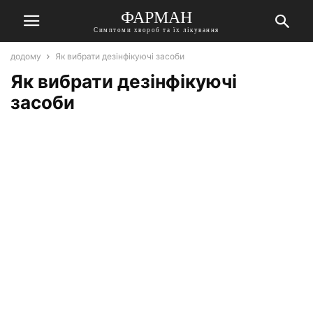
ФАРМАН
Симптоми хвороб та їх лікування
додому
Як вибрати дезінфікуючі засоби
Як вибрати дезінфікуючі
засоби