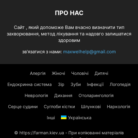
ПРО НАС
Cайт , який допоможе Вам вчасно визначити тип
захворювання, метод лікування та надовго залишатися
здоровим
зв'язатися з нами:
maxwelhelp@gmail.com
Алергія
Жіночі
Чоловічі
Дитячі
Ендокринна система
Зір
Зуби
Інфекції
Логопедія
Неврологія
Дихання
Отоларингологія
Серце судини
Суглоби кістки
Шлункові
Наркологія
Інші
Українська
© https://farman.kiev.ua - При копіюванні матеріалів