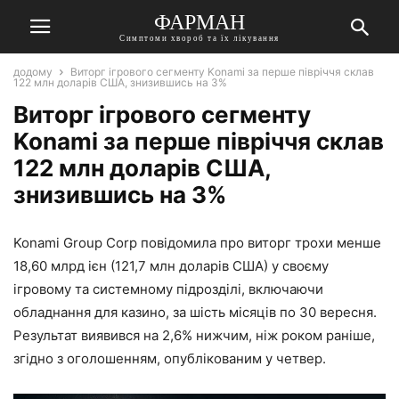
ФАРМАН
Симптоми хвороб та їх лікування
додому
Виторг ігрового сегменту Konami за перше півріччя склав
122 млн доларів США, знизившись на 3%
Виторг ігрового сегменту
Konami за перше півріччя склав
122 млн доларів США,
знизившись на 3%
Konami Group Corp повідомила про виторг трохи менше
18,60 млрд ієн (121,7 млн доларів США) у своєму
ігровому та системному підрозділі, включаючи
обладнання для казино, за шість місяців по 30 вересня.
Результат виявився на 2,6% нижчим, ніж роком раніше,
згідно з оголошенням, опублікованим у четвер.