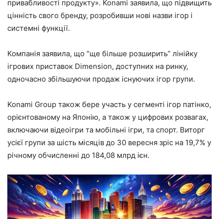
привабливості продукту». Konami заявила, що підвищить
цінність свого бренду, розробивши нові назви ігор і
системні функції.
Компанія заявила, що “ще більше розширить” лінійку
ігрових приставок Dimension, доступних на ринку,
одночасно збільшуючи продаж існуючих ігор групи.
Konami Group також бере участь у сегменті ігор патінко,
орієнтованому на Японію, а також у цифрових розвагах,
включаючи відеоігри та мобільні ігри, та спорт. Виторг
усієї групи за шість місяців до 30 вересня зріс на 19,7% у
річному обчисленні до 184,08 млрд ієн.