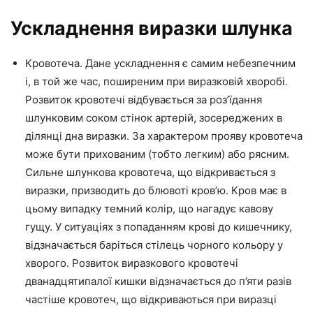
Ускладнення виразки шлунка
Кровотеча. Дане ускладнення є самим небезпечним
і, в той же час, поширеним при виразковій хворобі.
Розвиток кровотечі відбувається за роз’їдання
шлунковим соком стінок артерій, зосереджених в
ділянці дна виразки. За характером прояву кровотеча
може бути прихованим (тобто легким) або рясним.
Сильне шлункова кровотеча, що відкривається з
виразки, призводить до блювоті кров’ю. Кров має в
цьому випадку темний колір, що нагадує кавову
гущу. У ситуаціях з попаданням крові до кишечнику,
відзначається баріться стілець чорного кольору у
хворого. Розвиток виразкового кровотечі
дванадцятипалої кишки відзначається до п’яти разів
частіше кровотеч, що відкриваються при виразці