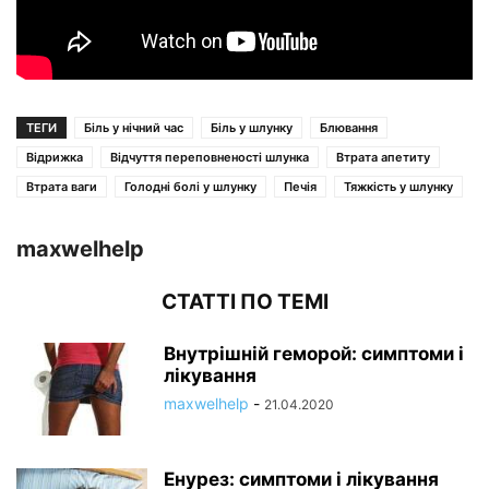
ТЕГИ
Біль у нічний час
Біль у шлунку
Блювання
Відрижка
Відчуття переповненості шлунка
Втрата апетиту
Втрата ваги
Голодні болі у шлунку
Печія
Тяжкість у шлунку
maxwelhelp
СТАТТІ ПО ТЕМІ
Внутрішній геморой: симптоми і
лікування
maxwelhelp
-
21.04.2020
Енурез: симптоми і лікування