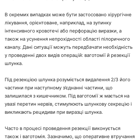
В окремих випадках може бути застосовано хірургічне
лікування, орієнтоване, наприклад, на зупинку
інтенсивного кровотечі або перфорацію виразки, а
також на усунення непрохідності області пілоричного
каналу. Дані ситуації можуть передбачати необхідність
у проведенні двох видів операцій: ваготомії й резекції
шлунка.
Під резекцією шлунка розуміється видалення 2/3 його
частини при наступному з’єднанні частини, що
залишилася з кишечником. Під ваготомії ж мається на
увазі перетин нервів, стимулюють шлункову секрецію і
викликають рецидиви при виразці шлунка.
Часто в процесі проведення резекції виконується
також і ваготомія. Зазначимо, що оперативне втручання