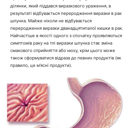
ділянки, який піддався виразкового ураження, в
результаті відбувається переродження виразки в рак
шлунка. Майже ніколи не відбувається
переродження виразки дванадцятипалої кишки в рак.
Найчастіше в якості одного з спочатку проявляються
симптомів раку на тлі виразки шлунка стає зміна
смакового сприйняття або нюху, крім цього може
також сформуватися відраза до певних продуктів (як
правило, це м’ясні продукти).