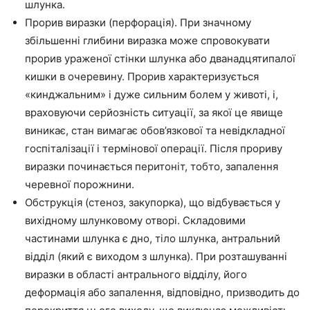
шлунка.
Прорив виразки (перфорація). При значному
збільшенні глибини виразка може спровокувати
прорив ураженої стінки шлунка або дванадцятипалої
кишки в очеревину. Прорив характеризується
«кинджальним» і дуже сильним болем у животі, і,
враховуючи серйозність ситуації, за якої це явище
виникає, стан вимагає обов’язкової та невідкладної
госпіталізації і термінової операції. Після прориву
виразки починається перитоніт, тобто, запалення
черевної порожнини.
Обструкція (стеноз, закупорка), що відбувається у
вихідному шлунковому отворі. Складовими
частинами шлунка є дно, тіло шлунка, антральний
відділ (який є виходом з шлунка). При розташуванні
виразки в області антрального відділу, його
деформація або запалення, відповідно, призводить до