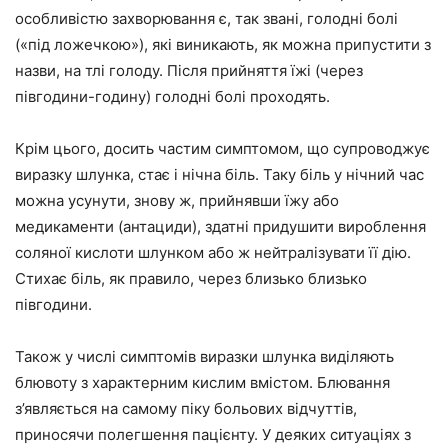
особливістю захворювання є, так звані, голодні болі
(«під ложечкою»), які виникають, як можна припустити з
назви, на тлі голоду. Після прийняття їжі (через
півгодини-годину) голодні болі проходять.
Крім цього, досить частим симптомом, що супроводжує
виразку шлунка, стає і нічна біль. Таку біль у нічний час
можна усунути, знову ж, прийнявши їжу або
медикаменти (антациди), здатні придушити вироблення
соляної кислоти шлунком або ж нейтралізувати її дію.
Стихає біль, як правило, через близько близько
півгодини.
Також у числі симптомів виразки шлунка виділяють
блювоту з характерним кислим вмістом. Блювання
з’являється на самому піку больових відчуттів,
приносячи полегшення пацієнту. У деяких ситуаціях з