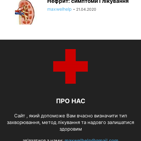
Нефрит: симптоми і лікування
maxwelhelp
-
21.04.2020
ПРО НАС
Cайт , який допоможе Вам вчасно визначити тип
захворювання, метод лікування та надовго залишатися
здоровим
зв'язатися з нами:
maxwelhelp@gmail.com