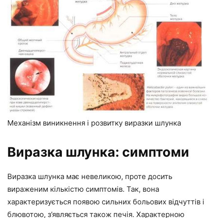
Механізм виникнення і розвитку виразки шлунка
Виразка шлунка: симптоми
Виразка шлунка має невеликою, проте досить
вираженим кількістю симптомів. Так, вона
характеризується появою сильних больових відчуттів і
блювотою, з’являється також печія. Характерною