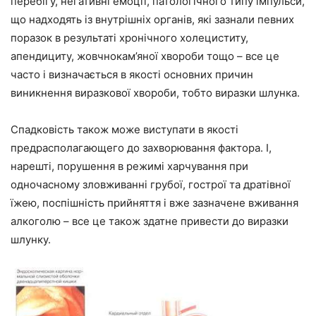
перебігу, негативні емоції, патологічного типу імпульси,
що надходять із внутрішніх органів, які зазнали певних
поразок в результаті хронічного холециститу,
апендициту, жовчнокам’яної хвороби тощо – все це
часто і визначається в якості основних причин
виникнення виразкової хвороби, тобто виразки шлунка.
Спадковість також може виступати в якості
предрасполагающего до захворювання фактора. І,
нарешті, порушення в режимі харчування при
одночасному зловживанні грубої, гострої та дратівної
їжею, поспішність прийняття і вже зазначене вживання
алкоголю – все це також здатне привести до виразки
шлунку.