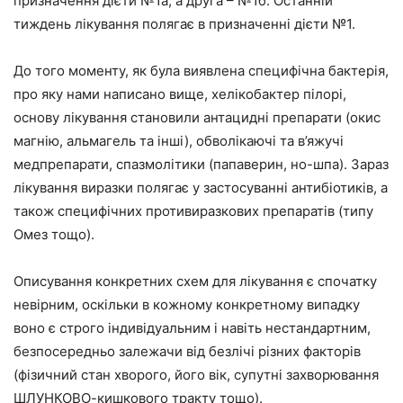
призначення дієти №1а, а друга – №1б. Останній
тиждень лікування полягає в призначенні дієти №1.
До того моменту, як була виявлена специфічна бактерія,
про яку нами написано вище, хелікобактер пілорі,
основу лікування становили антацидні препарати (окис
магнію, альмагель та інші), обволікаючі та в’яжучі
медпрепарати, спазмолітики (папаверин, но-шпа). Зараз
лікування виразки полягає у застосуванні антибіотиків, а
також специфічних противиразкових препаратів (типу
Омез тощо).
Описування конкретних схем для лікування є спочатку
невірним, оскільки в кожному конкретному випадку
воно є строго індивідуальним і навіть нестандартним,
безпосередньо залежачи від безлічі різних факторів
(фізичний стан хворого, його вік, супутні захворювання
ШЛУНКОВО-кишкового тракту тощо).