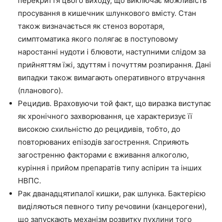
перекриття цього виходу, що виключає можливість
просування в кишечник шлункового вмісту. Стан
також визначається як стеноз воротаря,
симптоматика якого полягає в поступовому
наростанні нудоти і блювоти, наступними слідом за
прийняттям їжі, здуттям і почуттям розпирання. Дані
випадки також вимагають оперативного втручання
(планового).
Рецидив. Враховуючи той факт, що виразка виступає
як хронічного захворювання, це характеризує її
високою схильністю до рецидивів, тобто, до
повторюваних епізодів загострення. Сприяють
загостренню факторами є вживання алкоголю,
куріння і прийом препаратів типу аспірин та інших
НВПС.
Рак дванадцятипалої кишки, рак шлунка. Бактерією
виділяються певного типу речовини (канцерогени),
що запускають механізм розвитку пухлини того