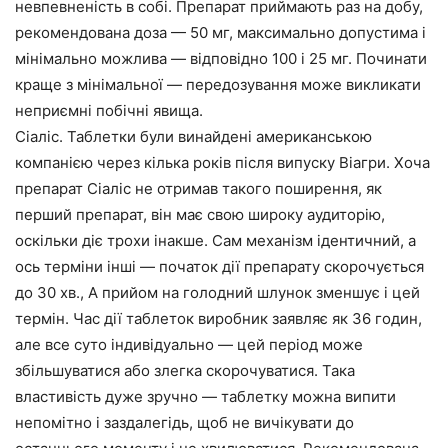
невпевненість в собі. Препарат приймають раз на добу,
рекомендована доза — 50 мг, максимально допустима і
мінімально можлива — відповідно 100 і 25 мг. Починати
краще з мінімальної — передозування може викликати
неприємні побічні явища.
Сіаліс. Таблетки були винайдені американською
компанією через кілька років після випуску Віагри. Хоча
препарат Сіаліс не отримав такого поширення, як
перший препарат, він має свою широку аудиторію,
оскільки діє трохи інакше. Сам механізм ідентичний, а
ось терміни інші — початок дії препарату скорочується
до 30 хв., А прийом на голодний шлунок зменшує і цей
термін. Час дії таблеток виробник заявляє як 36 годин,
але все суто індивідуально — цей період може
збільшуватися або злегка скорочуватися. Така
властивість дуже зручно — таблетку можна випити
непомітно і заздалегідь, щоб не вичікувати до