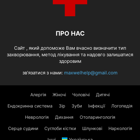
ПРО НАС
Cайт , який допоможе Вам вчасно визначити тип
захворювання, метод лікування та надовго залишатися
здоровим
зв'язатися з нами:
maxwelhelp@gmail.com
Алергія
Жіночі
Чоловічі
Дитячі
Ендокринна система
Зір
Зуби
Інфекції
Логопедія
Неврологія
Дихання
Отоларингологія
Серце судини
Суглоби кістки
Шлункові
Наркологія
Інші
Українська