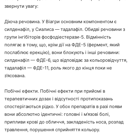
звернути увагу:
Діюча речовина. У Віагри основним компонентом є
силденафіл, у Сиалиса — тадалафіл. Обидві речовини з
групи інгібіторів фосфодіестерази-5. Відмінність
полягає в тому, що, крім дії на ФДЕ-5 (фермент, який
послаблює ерекцію), вони блокують і інші речовини:
силденафіл — ФДЕ-6, що відповідає за кольоровідчуття,
тадалафіл — ФДЕ-11, роль якого до кінця поки не
з’ясована.
Побічні ефекти. Побічні ефекти при прийомі в
терапевтичних дозах і відсутності протипоказань
спостерігаються рідко. У обох препаратів в разі появи
вони абсолютно ідентичні: головні і м’язові болі,
припливи крові до обличчя, закладеність носа, розлад
травлення, порушення сприйняття кольору.