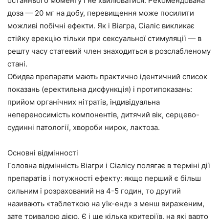
останнього моменту і не хвилюватися. Рекомендована
доза — 20 мг на добу, перевищення може посилити
можливі побічні ефекти. Як і Віагра, Сіаліс викликає
стійку ерекцію тільки при сексуальної стимуляції — в
решту часу статевий член знаходиться в розслабленому
стані.
Обидва препарати мають практично ідентичний список
показань (еректильна дисфункція) і протипоказань:
прийом органічних нітратів, індивідуальна
непереносимість компонентів, дитячий вік, серцево-
судинні патології, хвороби нирок, лактоза.
Основні відмінності
Головна відмінність Віагри і Сіалісу полягає в терміні дії
препаратів і потужності ефекту: якщо перший є більш
сильним і розрахований на 4-5 годин, то другий
називають «таблеткою на уїк-енд» з менш вираженим,
зате тривалою дією. Є і ще кілька критеріїв, на які варто