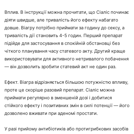
Вплив. В інструкції можна прочитати, що Сіаліс починає
діяти швидше, але тривалість його ефекту набагато
довше. Віагру потрібно приймати за годину до сексу, а
тривалість дії становить 4-5 годин. Перший препарат
підійде для застосування в спокійній обстановці без
чіткого планування часу статевого акту. Другий краще
використовувати для активного нетривалого побачення
— він дозволить зробити статевий акт не один раз.
Ефект. Віагра відрізняється більшою потужністю впливу,
проте це скоріше разовий препарат. Сіаліс можна
приймати регулярно в зменшеній дозі і добитися
стійкого ефекту і позитивних змін в силі потенції — його
дозволено вживати при аденомі простати.
У разі прийому антибіотиків або протигрибкових засобів