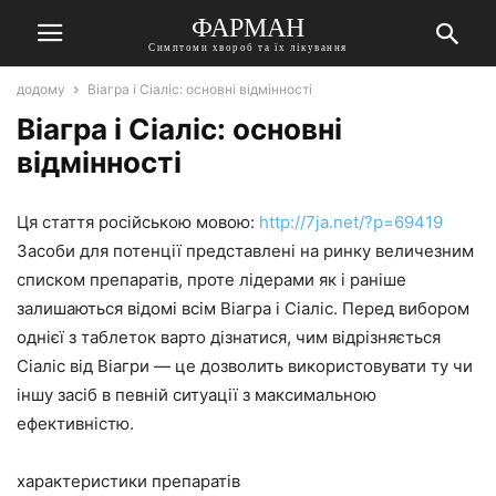
ФАРМАН
Симптоми хвороб та їх лікування
додому
Віагра і Сіаліс: основні відмінності
Віагра і Сіаліс: основні
відмінності
Ця стаття російською мовою:
http://7ja.net/?p=69419
Засоби для потенції представлені на ринку величезним
списком препаратів, проте лідерами як і раніше
залишаються відомі всім Віагра і Сіаліс. Перед вибором
однієї з таблеток варто дізнатися, чим відрізняється
Сіаліс від Віагри — це дозволить використовувати ту чи
іншу засіб в певній ситуації з максимальною
ефективністю.
характеристики препаратів