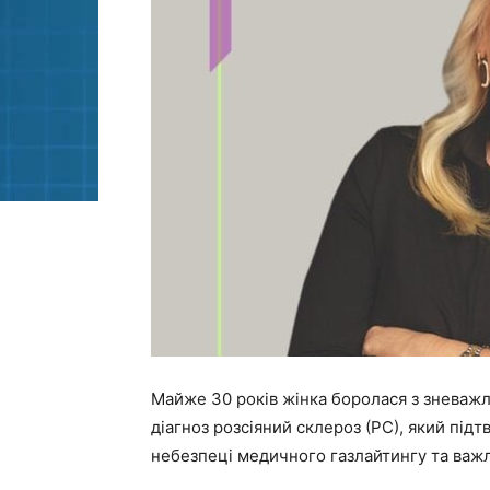
Майже 30 років жінка боролася з зневаж
діагноз розсіяний склероз (РС), який підтв
небезпеці медичного газлайтингу та важли