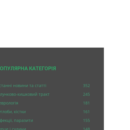
ОПУЛЯРНА КАТЕГОРІЯ
станні новини та статті
352
лунково-кишковий тракт
245
еврологія
181
глоби, кістки
161
нфекції, паразити
155
ерце і судини
148