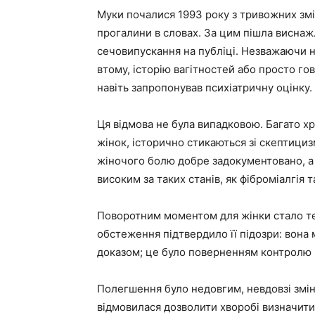
Муки почалися 1993 року з тривожних змін
прогалини в словах. За цим пішла виснаж
сечовипускання на публіці. Незважаючи на
втому, історію вагітностей або просто гов
навіть запропонував психіатричну оцінку.
Ця відмова не була випадковою. Багато х
жінок, історично стикаються зі скептици
жіночого болю добре задокументовано, а 
високим за таких станів, як фіброміалгія 
Поворотним моментом для жінки стало те,
обстеження підтвердило її підозри: вона
доказом; це було поверненням контролю п
Полегшення було недовгим, невдовзі змін
відмовилася дозволити хворобі визначити