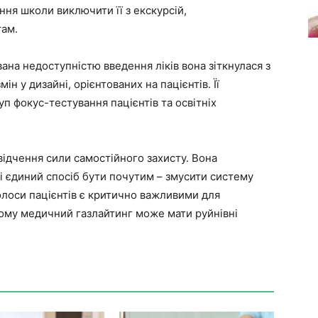
ння школи виключити її з екскурсій,
там.
ана недоступністю введення ліків вона зіткнулася з
 у дизайні, орієнтованих на пацієнтів. Її
п фокус-тестування пацієнтів та освітніх
 свідчення сили самостійного захисту. Вона
ді єдиний спосіб бути почутим – змусити систему
олоси пацієнтів є критично важливими для
чому медичний газлайтинг може мати руйнівні