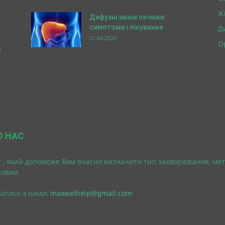
Ж
Дифузні зміни печінки:
симптоми і лікування
Д
21.04.2020
О
а
О НАС
 , який допоможе Вам вчасно визначити тип захворювання, мет
ровим
затися з нами:
maxwelhelp@gmail.com