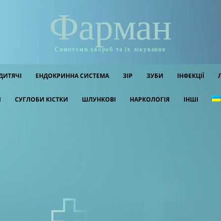
Фарман
Симптоми хвороб та їх лікування
ДИТЯЧІ
ЕНДОКРИННА СИСТЕМА
ЗІР
ЗУБИ
ІНФЕКЦІЇ
И
СУГЛОБИ КІСТКИ
ШЛУНКОВІ
НАРКОЛОГІЯ
ІНШІ