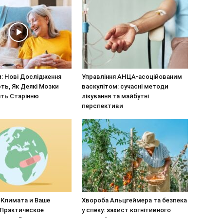
: Нові Дослідження
Управління АНЦА-асоційованим
ть, Як Деякі Мозки
васкулітом: сучасні методи
ть Старінню
лікування та майбутні
перспективи
 Климата и Ваше
Хвороба Альцгеймера та безпека
 Практическое
у спеку: захист когнітивного