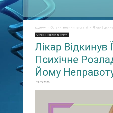
додому
Останні новини та статті
Лікар Відкин
Останні новини та статті
Лікар Відкинув 
Психічне Розла
Йому Неправот
09.03.2026