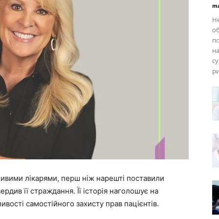
ma
Не
о
пс
на
су
ри
ливими лікарями, перш ніж нарешті поставили
ердив її страждання. Її історія наголошує на
вості самостійного захисту прав пацієнтів.