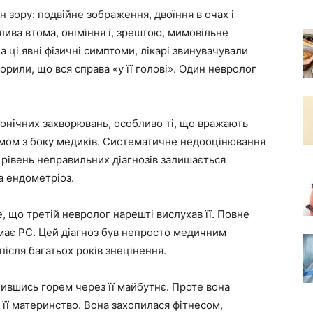
 зору: подвійне зображення, двоїння в очах і
лива втома, оніміння і, зрештою, мимовільне
 ці явні фізичні симптоми, лікарі звинувачували
орили, що вся справа «у її голові». Один невролог
ронічних захворювань, особливо ті, що вражають
змом з боку медиків. Систематичне недооцінювання
рівень неправильних діагнозів залишається
та ендометріоз.
 що третій невролог нарешті вислухав її. Повне
 має РС. Цей діагноз був непросто медичним
ісля багатьох років знецінення.
ившись горем через її майбутнє. Проте вона
 її материнство. Вона захопилася фітнесом,