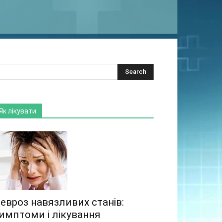
Як лікувати
евроз навязливих станів:
имптоми і лікування