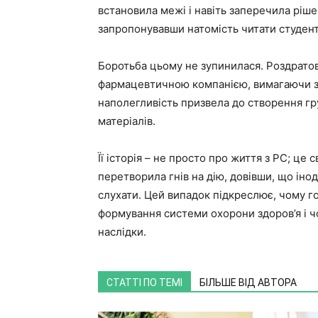
встановила межі і навіть заперечила ріше
запропонувавши натомість читати студен
Боротьба цьому не зупинилася. Роздратов
фармацевтичною компанією, вимагаючи змін
наполегливість призвела до створення гру
матеріалів.
Її історія – не просто про життя з РС; це
перетворила гнів на дію, довівши, що іно
слухати. Цей випадок підкреслює, чому г
формування системи охорони здоров’я і 
наслідки.
СТАТТІ ПО ТЕМІ
БІЛЬШЕ ВІД АВТОРА