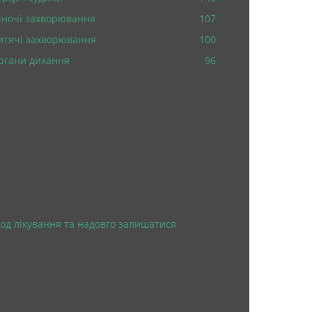
іночі захворювання
107
итячі захворювання
100
ргани дихання
96
од лікування та надовго залишатися