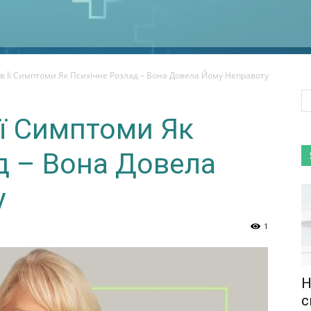
ув Її Симптоми Як Психічне Розлад – Вона Довела Йому Неправоту
Її Симптоми Як
д – Вона Довела
у
1
Н
с