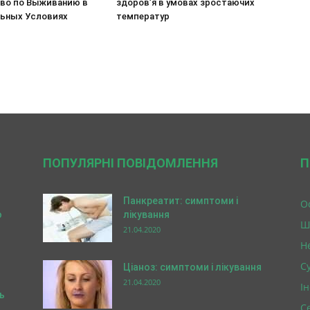
во по Выживанию в
здоров’я в умовах зростаючих
ьных Условиях
температур
ПОПУЛЯРНІ ПОВІДОМЛЕННЯ
П
Панкреатит: симптоми і
О
о
лікування
Ш
21.04.2020
Н
Су
Ціаноз: симптоми і лікування
21.04.2020
І
ь
С