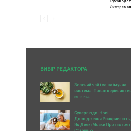
Руководст
Экстремал
ВИБІР РЕДАКТОРА
Зелений чай і ваша імунна
система: Повне керівництв
08.03.2026
Суперлюди: Нові
Дослідження Розкривають,
Як Деякі Мозки Протистоят
Старінню