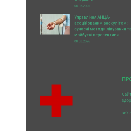
08.03.2026
Управління АНЦА-
асоційованим васкулітом:
сучасні методи лікування т
майбутні перспективи
08.03.2026
ПР
Cайт
здо
зв'я