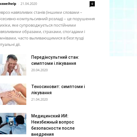
xwelhelp
-
21.04.2020
0
вроз навязливих станів (іншими словами –
бсесивно-компульсивний розлад) – це порушення
ихіки, яке супроводжується постійними
вязливими образами, страхами, спогадами і
мнівами, часто выливающимися в безглузді
туальні дії.
Передінсультний стан:
симптоми і лікування
20.04.2020
Теносиновит: симптоми і
лікування
21.04.2020
Медицинский ИИ:
Неизбежный вопрос
безопасности после
внедрения